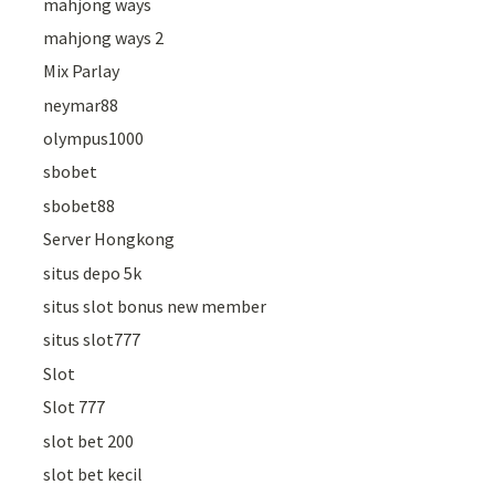
mahjong ways
mahjong ways 2
Mix Parlay
neymar88
olympus1000
sbobet
sbobet88
Server Hongkong
situs depo 5k
situs slot bonus new member
situs slot777
Slot
Slot 777
slot bet 200
slot bet kecil