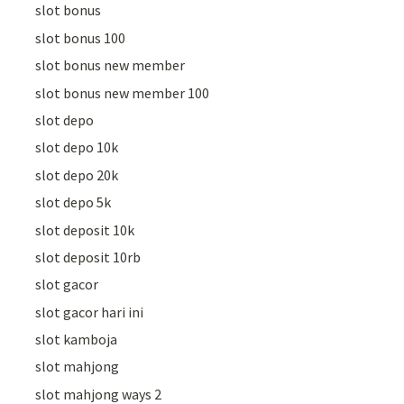
slot bonus
slot bonus 100
slot bonus new member
slot bonus new member 100
slot depo
slot depo 10k
slot depo 20k
slot depo 5k
slot deposit 10k
slot deposit 10rb
slot gacor
slot gacor hari ini
slot kamboja
slot mahjong
slot mahjong ways 2