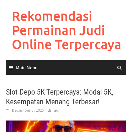
Skip
to
Rekomendasi
content
Permainan Judi
Online Terpercaya
Main Menu
Slot Depo 5K Terpercaya: Modal 5K,
Kesempatan Menang Terbesar!
December 5, 2025
admin