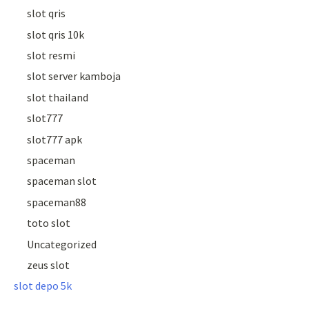
slot qris
slot qris 10k
slot resmi
slot server kamboja
slot thailand
slot777
slot777 apk
spaceman
spaceman slot
spaceman88
toto slot
Uncategorized
zeus slot
slot depo 5k