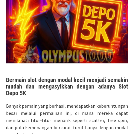
Bermain slot dengan modal kecil menjadi semakin
mudah dan mengasyikkan dengan adanya Slot
Depo 5K
Banyak pemain yang berhasil mendapatkan keberuntungan
besar melalui permainan ini, di mana mereka dapat
menikmati fitur-fitur menarik seperti scatter, free spin,
dan pola kemenangan berturut-turut hanya dengan modal