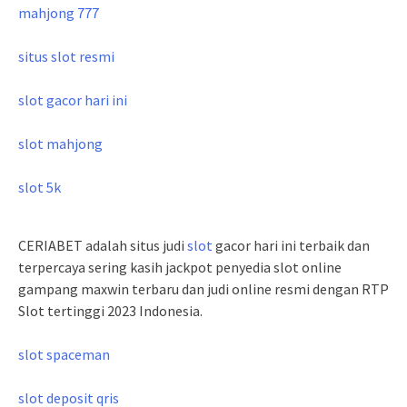
mahjong 777
situs slot resmi
slot gacor hari ini
slot mahjong
slot 5k
CERIABET adalah situs judi
slot
gacor hari ini terbaik dan
terpercaya sering kasih jackpot penyedia slot online
gampang maxwin terbaru dan judi online resmi dengan RTP
Slot tertinggi 2023 Indonesia.
slot spaceman
slot deposit qris