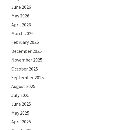
June 2026
May 2026
April 2026
March 2026
February 2026
December 2025
November 2025
October 2025
September 2025
August 2025
July 2025
June 2025
May 2025
April 2025