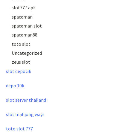
slot777 apk
spaceman
spaceman slot
spaceman88
toto slot
Uncategorized
zeus slot
slot depo 5k
depo 10k
slot server thailand
slot mahjong ways
toto slot 777