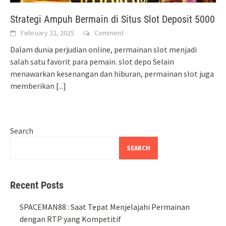
Strategi Ampuh Bermain di Situs Slot Deposit 5000
February 22, 2025
Comment
Dalam dunia perjudian online, permainan slot menjadi
salah satu favorit para pemain. slot depo Selain
menawarkan kesenangan dan hiburan, permainan slot juga
memberikan
[...]
Search
SEARCH
Recent Posts
SPACEMAN88 : Saat Tepat Menjelajahi Permainan
dengan RTP yang Kompetitif