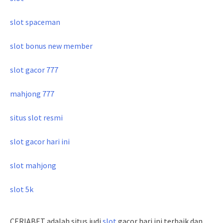
slot spaceman
slot bonus new member
slot gacor 777
mahjong 777
situs slot resmi
slot gacor hari ini
slot mahjong
slot 5k
CERIABET adalah situs judi
slot
gacor hari ini terbaik dan