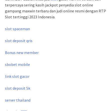
terpercaya sering kasih jackpot penyedia slot online
gampang maxwin terbaru dan judi online resmi dengan RTP
Slot tertinggi 2023 Indonesia.
slot spaceman
slot deposit qris
Bonus new member
sbobet mobile
link slot gacor
slot deposit 5k
server thailand