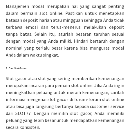
Manajemen modal merupakan hal yang sangat penting
dalam bermain slot online. Pastikan untuk menetapkan
batasan deposit harian atau mingguan sehingga Anda tidak
terbawa emosi dan terus-menerus melakukan deposit
tanpa batas. Selain itu, aturlah besaran taruhan sesuai
dengan modal yang Anda miliki. Hindari bertaruh dengan
nominal yang terlalu besar karena bisa menguras modal
Anda dalam waktu singkat.
3. Cari Slot Gacor
Slot gacor atau slot yang sering memberikan kemenangan
merupakan incaran para pemain slot online. Jika Anda ingin
meningkatkan peluang untuk meraih kemenangan, carilah
informasi mengenai slot gacor di forum-forum slot online
atau bisa juga langsung bertanya kepada customer service
dari SLOT77. Dengan memilih slot gacor, Anda memiliki
peluang yang lebih besar untuk mendapatkan kemenangan
secara konsisten.