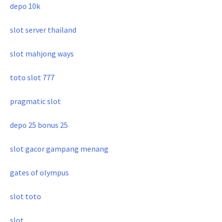
depo 10k
slot server thailand
slot mahjong ways
toto slot 777
pragmatic slot
depo 25 bonus 25
slot gacor gampang menang
gates of olympus
slot toto
slot