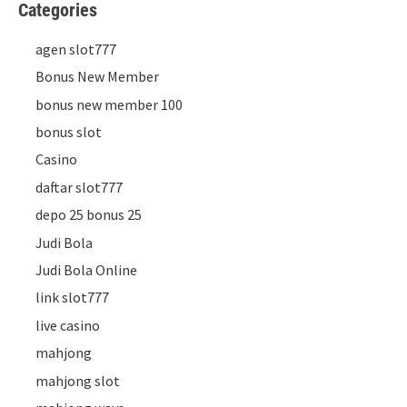
Categories
agen slot777
Bonus New Member
bonus new member 100
bonus slot
Casino
daftar slot777
depo 25 bonus 25
Judi Bola
Judi Bola Online
link slot777
live casino
mahjong
mahjong slot