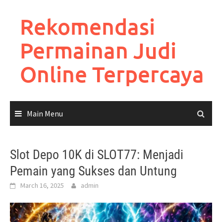
Skip
to
Rekomendasi
content
Permainan Judi
Online Terpercaya
Main Menu
Slot Depo 10K di SLOT77: Menjadi
Pemain yang Sukses dan Untung
March 16, 2025
admin