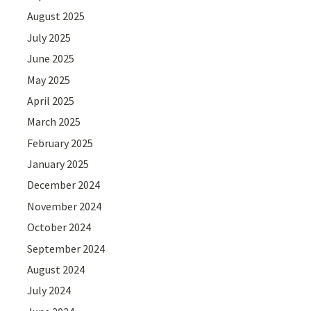
August 2025
July 2025
June 2025
May 2025
April 2025
March 2025
February 2025
January 2025
December 2024
November 2024
October 2024
September 2024
August 2024
July 2024