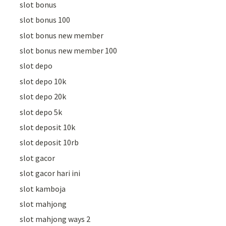
slot bonus
slot bonus 100
slot bonus new member
slot bonus new member 100
slot depo
slot depo 10k
slot depo 20k
slot depo 5k
slot deposit 10k
slot deposit 10rb
slot gacor
slot gacor hari ini
slot kamboja
slot mahjong
slot mahjong ways 2