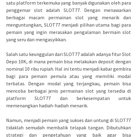
satu platform terkemuka yang banyak digunakan oleh para
penggemar slot adalah SLOT77. Dengan menawarkan
berbagai macam permainan slot yang menarik dan
menguntungkan, SLOT77 menjadi pilihan utama bagi para
pemain yang ingin merasakan pengalaman bermain slot
yang seru dan mengasyikkan.
Salah satu keunggulan dari SLOT77 adalah adanya fitur Slot
Depo 10K, di mana pemain bisa melakukan deposit dengan
nominal 10 ribu rupiah. Hal ini tentu menjadi kabar gembira
bagi para pemain pemula atau yang memiliki modal
terbatas. Dengan modal yang terjangkau, pemain bisa
mencoba berbagai jenis permainan slot yang tersedia di
platform SLOT77 dan berkesempatan untuk
memenangkan hadiah-hadiah menarik.
Namun, menjadi pemain yang sukses dan untung di SLOT77
tidaklah semudah membalik telapak tangan. Dibutuhkan
strategi dan pengetahuan yang baik agar bisa