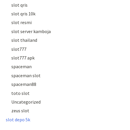
slot qris
slot qris 10k
slot resmi
slot server kamboja
slot thailand
slot777
slot777 apk
spaceman
spaceman slot
spaceman88
toto slot
Uncategorized
zeus slot
slot depo 5k