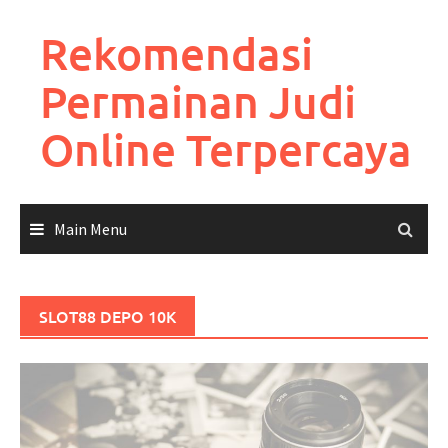
Skip
to
Rekomendasi
content
Permainan Judi
Online Terpercaya
Main Menu
SLOT88 DEPO 10K