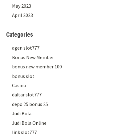
May 2023
April 2023
Categories
agen slot777
Bonus New Member
bonus new member 100
bonus slot
Casino
daftar slot777
depo 25 bonus 25
Judi Bola
Judi Bola Online
link slot777