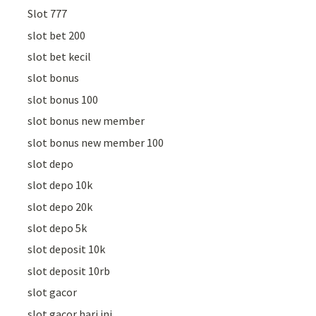
Slot 777
slot bet 200
slot bet kecil
slot bonus
slot bonus 100
slot bonus new member
slot bonus new member 100
slot depo
slot depo 10k
slot depo 20k
slot depo 5k
slot deposit 10k
slot deposit 10rb
slot gacor
slot gacor hari ini