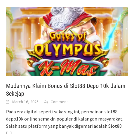
Mudahnya Klaim Bonus di Slot88 Depo 10k dalam
Sekejap
March 16, 2025
Comment
Pada era digital seperti sekarang ini, permainan slot88
depo10k online semakin populer di kalangan masyarakat.
Salah satu platform yang banyak digemari adalah Slot88
[...]