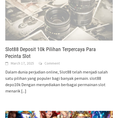
Slot88 Deposit 10k Pilihan Terpercaya Para
Pecinta Slot
March 17, 2025
Comment
Dalam dunia perjudian online, Slot88 telah menjadi salah
satu pilihan yang populer bagi banyak pemain. slot88
depo10k Dengan menyediakan berbagai permainan slot
menarik
[...]