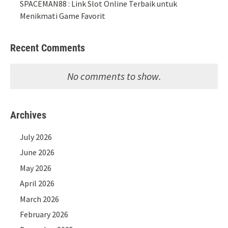
SPACEMAN88 : Link Slot Online Terbaik untuk
Menikmati Game Favorit
Recent Comments
No comments to show.
Archives
July 2026
June 2026
May 2026
April 2026
March 2026
February 2026