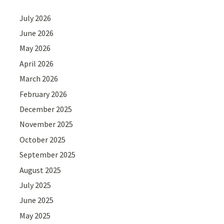
July 2026
June 2026
May 2026
April 2026
March 2026
February 2026
December 2025
November 2025
October 2025
September 2025
August 2025
July 2025
June 2025
May 2025