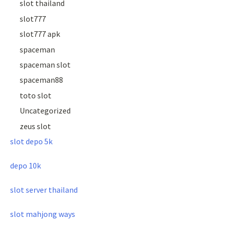
slot thailand
slot777
slot777 apk
spaceman
spaceman slot
spaceman88
toto slot
Uncategorized
zeus slot
slot depo 5k
depo 10k
slot server thailand
slot mahjong ways