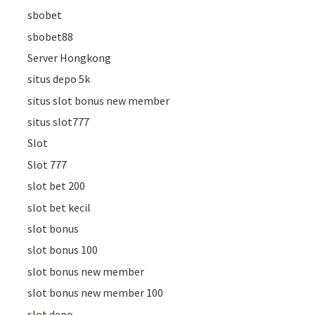
sbobet
sbobet88
Server Hongkong
situs depo 5k
situs slot bonus new member
situs slot777
Slot
Slot 777
slot bet 200
slot bet kecil
slot bonus
slot bonus 100
slot bonus new member
slot bonus new member 100
slot depo