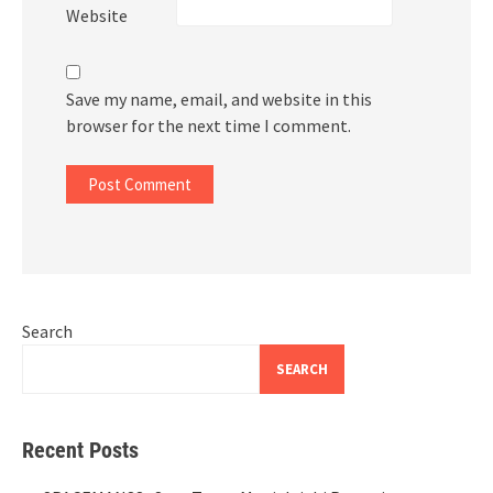
Website
Save my name, email, and website in this
browser for the next time I comment.
Search
SEARCH
Recent Posts