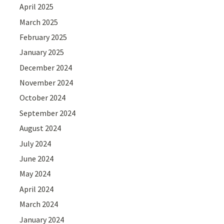
April 2025
March 2025
February 2025
January 2025
December 2024
November 2024
October 2024
September 2024
August 2024
July 2024
June 2024
May 2024
April 2024
March 2024
January 2024