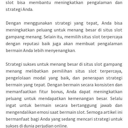
slot bisa membantu meningkatkan pengalaman dan
strategi Anda.
Dengan menggunakan strategi yang tepat, Anda bisa
meningkatkan peluang untuk menang besar di situs slot
gampang menang. Selain itu, memilih situs slot terpercaya
dengan reputasi baik juga akan membuat pengalaman
bermain Anda lebih menyenangkan.
Strategi sukses untuk menang besar di situs slot gampang
menang melibatkan pemilihan situs slot terpercaya,
pengelolaan modal yang baik, dan penerapan strategi
bermain yang tepat. Dengan bermain secara konsisten dan
memanfaatkan fitur bonus, Anda dapat meningkatkan
peluang untuk mendapatkan kemenangan besar. Selalu
ingat untuk bermain secara bertanggung jawab dan
mengendalikan emosi saat bermain slot. Semoga artikel ini
bermanfaat bagi Anda yang sedang mencari strategi untuk
sukses di dunia perjudian online.