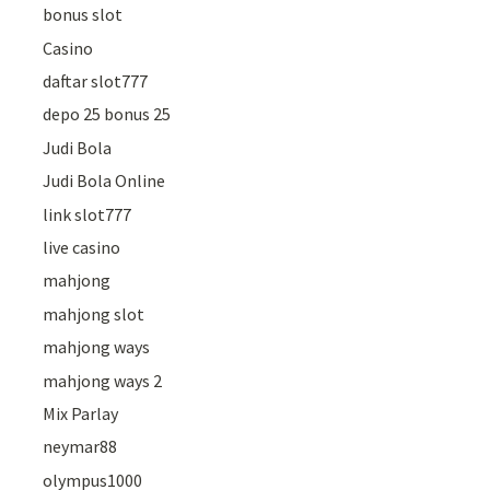
bonus slot
Casino
daftar slot777
depo 25 bonus 25
Judi Bola
Judi Bola Online
link slot777
live casino
mahjong
mahjong slot
mahjong ways
mahjong ways 2
Mix Parlay
neymar88
olympus1000