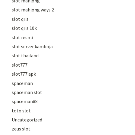
slot mahjong
slot mahjong ways 2
slot qris
slot qris 10k
slot resmi
slot server kamboja
slot thailand
slot777
slot777 apk
spaceman
spaceman slot
spaceman88
toto slot
Uncategorized
zeus slot