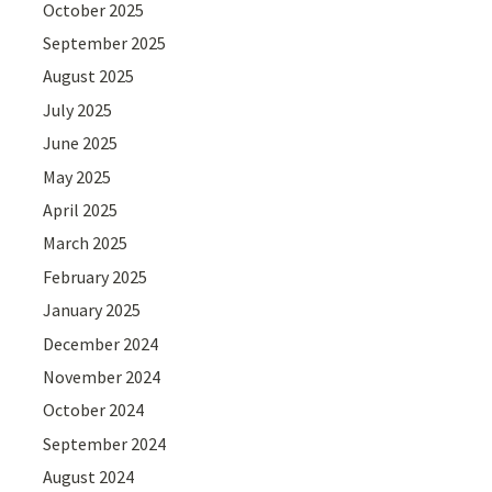
October 2025
September 2025
August 2025
July 2025
June 2025
May 2025
April 2025
March 2025
February 2025
January 2025
December 2024
November 2024
October 2024
September 2024
August 2024