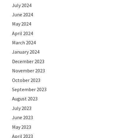
July 2024
June 2024
May 2024
April 2024
March 2024
January 2024
December 2023
November 2023
October 2023
September 2023
August 2023
July 2023
June 2023
May 2023
April 2023