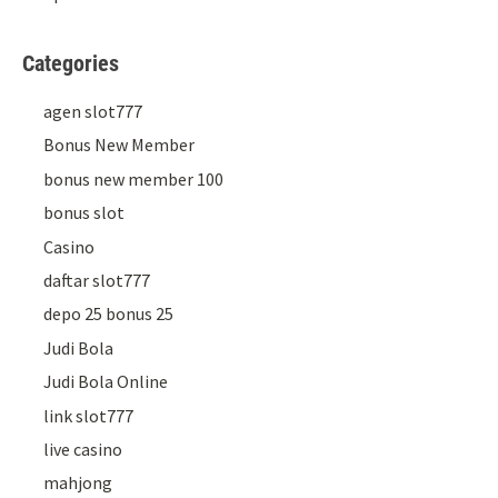
Categories
agen slot777
Bonus New Member
bonus new member 100
bonus slot
Casino
daftar slot777
depo 25 bonus 25
Judi Bola
Judi Bola Online
link slot777
live casino
mahjong