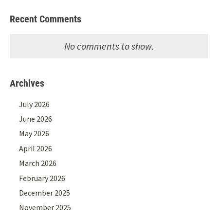
Recent Comments
No comments to show.
Archives
July 2026
June 2026
May 2026
April 2026
March 2026
February 2026
December 2025
November 2025