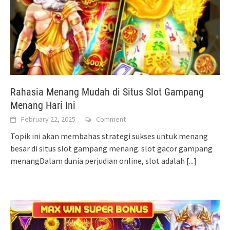
Rahasia Menang Mudah di Situs Slot Gampang
Menang Hari Ini
February 22, 2025
Comment
Topik ini akan membahas strategi sukses untuk menang
besar di situs slot gampang menang. slot gacor gampang
menangDalam dunia perjudian online, slot adalah
[...]