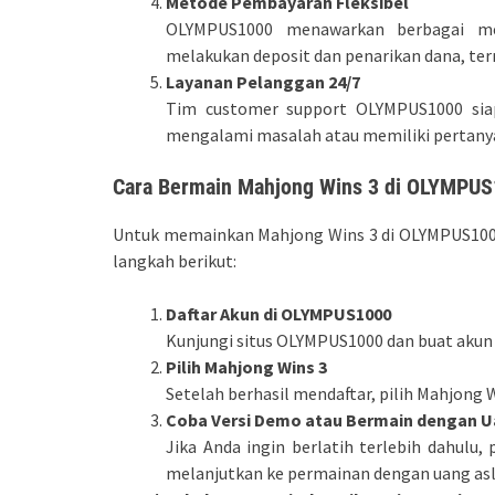
Metode Pembayaran Fleksibel
OLYMPUS1000 menawarkan berbagai m
melakukan deposit dan penarikan dana, t
Layanan Pelanggan 24/7
Tim customer support OLYMPUS1000 si
mengalami masalah atau memiliki pertany
Cara Bermain Mahjong Wins 3 di OLYMPU
Untuk memainkan Mahjong Wins 3 di OLYMPUS1000,
langkah berikut:
Daftar Akun di OLYMPUS1000
Kunjungi situs OLYMPUS1000 dan buat akun 
Pilih Mahjong Wins 3
Setelah berhasil mendaftar, pilih Mahjong W
Coba Versi Demo atau Bermain dengan U
Jika Anda ingin berlatih terlebih dahulu,
melanjutkan ke permainan dengan uang asl