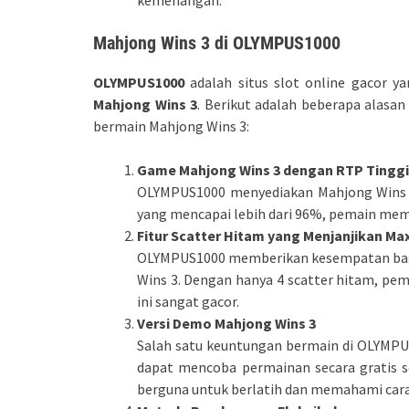
kemenangan.
Mahjong Wins 3 di OLYMPUS1000
OLYMPUS1000
adalah situs slot online gacor 
Mahjong Wins 3
. Berikut adalah beberapa alas
bermain Mahjong Wins 3:
Game Mahjong Wins 3 dengan RTP Tinggi
OLYMPUS1000 menyediakan Mahjong Wins 
yang mencapai lebih dari 96%, pemain memi
Fitur Scatter Hitam yang Menjanjikan Ma
OLYMPUS1000 memberikan kesempatan bagi 
Wins 3. Dengan hanya 4 scatter hitam, p
ini sangat gacor.
Versi Demo Mahjong Wins 3
Salah satu keuntungan bermain di OLYMP
dapat mencoba permainan secara gratis s
berguna untuk berlatih dan memahami cara 