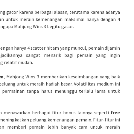
ing gacor karena berbagai alasan, terutama karena adanya
tan untuk meraih kemenangan maksimal hanya dengan 4
engapa Mahjong Wins 3 begitu gacor:
 dengan hanya 4 scatter hitam yang muncul, pemain dijamin
jadikannya sangat menarik bagi pemain yang ingin
g relatif mudah.
um
, Mahjong Wins 3 memberikan keseimbangan yang baik
eluang untuk meraih hadiah besar. Volatilitas medium ini
permainan tanpa harus menunggu terlalu lama untuk
ga menawarkan berbagai fitur bonus lainnya seperti
free
meningkatkan peluang kemenangan pemain. Fitur-fitur ini
dan memberi pemain lebih banyak cara untuk meraih