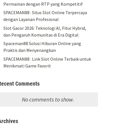
Permainan dengan RTP yang Kompetitif
SPACEMAN88 : Situs Slot Online Terpercaya
dengan Layanan Profesional
Slot Gacor 2026: Teknologi AI, Fitur Hybrid,
dan Pengaruh Komunitas di Era Digital
Spaceman88 Solusi Hiburan Online yang
Praktis dan Menyenangkan
SPACEMAN88 : Link Slot Online Terbaik untuk
Menikmati Game Favorit
Recent Comments
No comments to show.
Archives