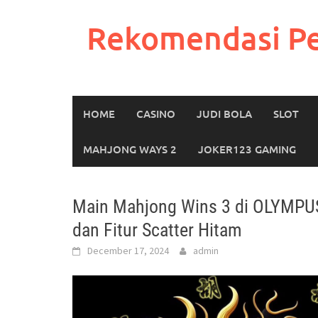
Skip
to
Rekomendasi Pe
content
HOME
CASINO
JUDI BOLA
SLOT
MAHJONG WAYS 2
JOKER123 GAMING
Main Mahjong Wins 3 di OLYMPUS
dan Fitur Scatter Hitam
December 17, 2024
admin