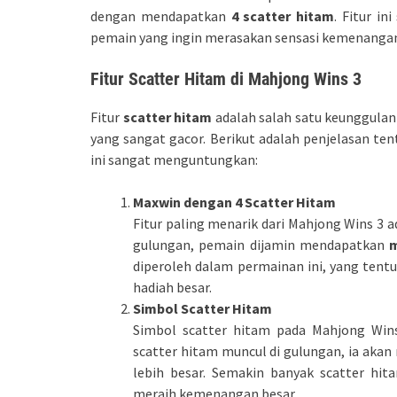
dengan mendapatkan
4 scatter hitam
. Fitur i
pemain yang ingin merasakan sensasi kemenangan
Fitur Scatter Hitam di Mahjong Wins 3
Fitur
scatter hitam
adalah salah satu keunggula
yang sangat gacor. Berikut adalah penjelasan te
ini sangat menguntungkan:
Maxwin dengan 4 Scatter Hitam
Fitur paling menarik dari Mahjong Wins 3 
gulungan, pemain dijamin mendapatkan
diperoleh dalam permainan ini, yang tent
hadiah besar.
Simbol Scatter Hitam
Simbol scatter hitam pada Mahjong Wins
scatter hitam muncul di gulungan, ia aka
lebih besar. Semakin banyak scatter hi
meraih kemenangan besar.