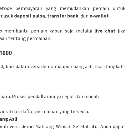
etode pembayaran yang memudahkan pemain untuk
ermasuk
deposit pulsa
,
transfer bank
, dan
e-wallet
.
ap membantu pemain kapan saja melalui
live chat
jika
aan tentang permainan.
S1000
 baik dalam versi demo maupun uang asli, ikuti langkah-
baru. Proses pendaftarannya cepat dan mudah.
ins 3 dari daftar permainan yang tersedia.
ang Asli
 pilih versi demo Mahjong Wins 3. Setelah itu, Anda dapat
i.