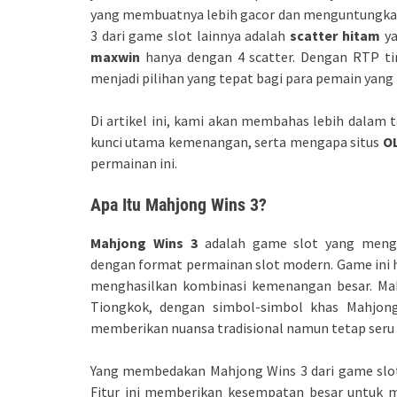
yang membuatnya lebih gacor dan menguntungkan
3 dari game slot lainnya adalah
scatter hitam
ya
maxwin
hanya dengan 4 scatter. Dengan RTP ti
menjadi pilihan yang tepat bagi para pemain yang 
Di artikel ini, kami akan membahas lebih dalam 
kunci utama kemenangan, serta mengapa situs
O
permainan ini.
Apa Itu Mahjong Wins 3?
Mahjong Wins 3
adalah game slot yang mengg
dengan format permainan slot modern. Game ini h
menghasilkan kombinasi kemenangan besar. Mah
Tiongkok, dengan simbol-simbol khas Mahjon
memberikan nuansa tradisional namun tetap seru
Yang membedakan Mahjong Wins 3 dari game slot
Fitur ini memberikan kesempatan besar untuk 