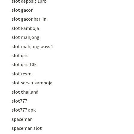
slot deposit 10rb
slot gacor
slot gacor hari ini
slot kamboja
slot mahjong
slot mahjong ways 2
slot qris
slot qris 10k
slot resmi
slot server kamboja
slot thailand
slot777
slot777 apk
spaceman
spaceman slot