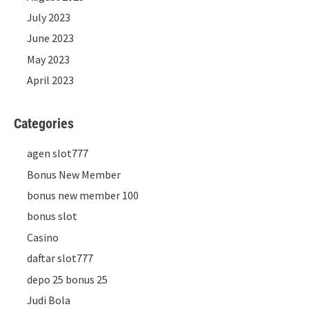
July 2023
June 2023
May 2023
April 2023
Categories
agen slot777
Bonus New Member
bonus new member 100
bonus slot
Casino
daftar slot777
depo 25 bonus 25
Judi Bola