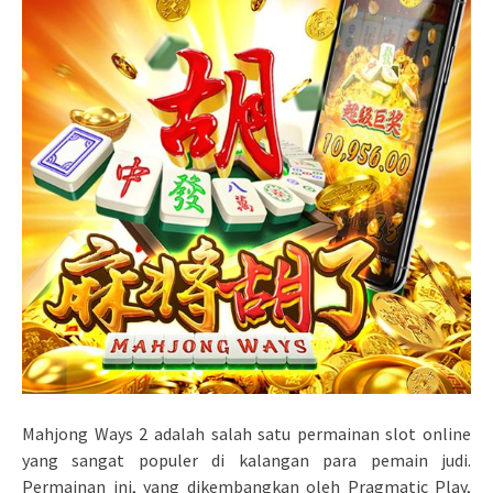
Mahjong Ways 2 adalah salah satu permainan slot online
yang sangat populer di kalangan para pemain judi.
Permainan ini, yang dikembangkan oleh Pragmatic Play,