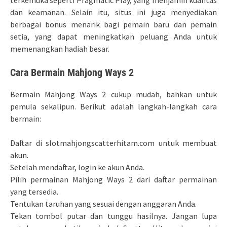
terkemuka seperti Pragmatic Play, yang menjamin kualitas
dan keamanan. Selain itu, situs ini juga menyediakan
berbagai bonus menarik bagi pemain baru dan pemain
setia, yang dapat meningkatkan peluang Anda untuk
memenangkan hadiah besar.
Cara Bermain Mahjong Ways 2
Bermain Mahjong Ways 2 cukup mudah, bahkan untuk
pemula sekalipun. Berikut adalah langkah-langkah cara
bermain:
Daftar di slotmahjongscatterhitam.com untuk membuat
akun.
Setelah mendaftar, login ke akun Anda.
Pilih permainan Mahjong Ways 2 dari daftar permainan
yang tersedia.
Tentukan taruhan yang sesuai dengan anggaran Anda.
Tekan tombol putar dan tunggu hasilnya. Jangan lupa