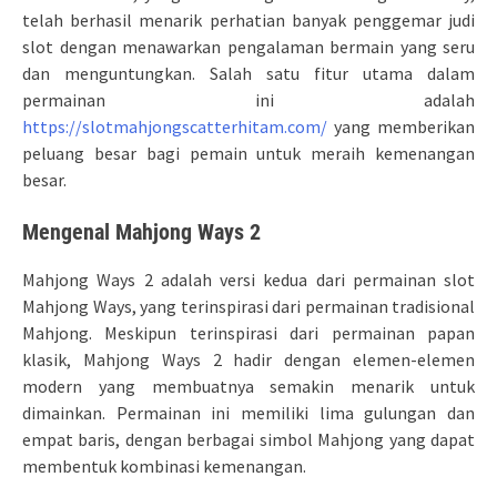
telah berhasil menarik perhatian banyak penggemar judi
slot dengan menawarkan pengalaman bermain yang seru
dan menguntungkan. Salah satu fitur utama dalam
permainan ini adalah
https://slotmahjongscatterhitam.com/
yang memberikan
peluang besar bagi pemain untuk meraih kemenangan
besar.
Mengenal Mahjong Ways 2
Mahjong Ways 2 adalah versi kedua dari permainan slot
Mahjong Ways, yang terinspirasi dari permainan tradisional
Mahjong. Meskipun terinspirasi dari permainan papan
klasik, Mahjong Ways 2 hadir dengan elemen-elemen
modern yang membuatnya semakin menarik untuk
dimainkan. Permainan ini memiliki lima gulungan dan
empat baris, dengan berbagai simbol Mahjong yang dapat
membentuk kombinasi kemenangan.