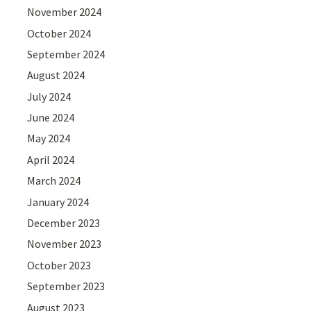
November 2024
October 2024
September 2024
August 2024
July 2024
June 2024
May 2024
April 2024
March 2024
January 2024
December 2023
November 2023
October 2023
September 2023
August 2023