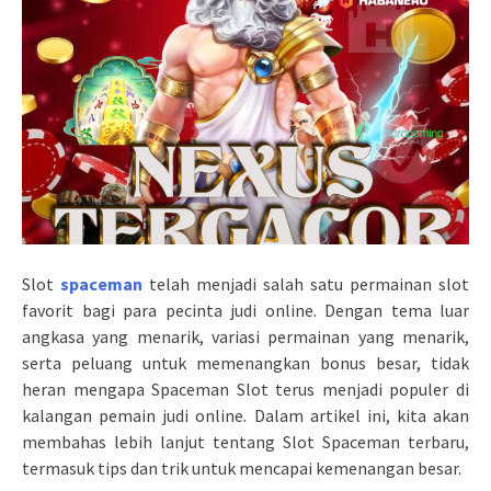
Slot
spaceman
telah menjadi salah satu permainan slot
favorit bagi para pecinta judi online. Dengan tema luar
angkasa yang menarik, variasi permainan yang menarik,
serta peluang untuk memenangkan bonus besar, tidak
heran mengapa Spaceman Slot terus menjadi populer di
kalangan pemain judi online. Dalam artikel ini, kita akan
membahas lebih lanjut tentang Slot Spaceman terbaru,
termasuk tips dan trik untuk mencapai kemenangan besar.