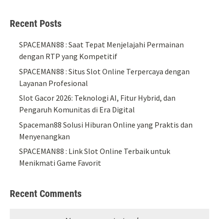
Recent Posts
SPACEMAN88 : Saat Tepat Menjelajahi Permainan
dengan RTP yang Kompetitif
SPACEMAN88 : Situs Slot Online Terpercaya dengan
Layanan Profesional
Slot Gacor 2026: Teknologi AI, Fitur Hybrid, dan
Pengaruh Komunitas di Era Digital
Spaceman88 Solusi Hiburan Online yang Praktis dan
Menyenangkan
SPACEMAN88 : Link Slot Online Terbaik untuk
Menikmati Game Favorit
Recent Comments