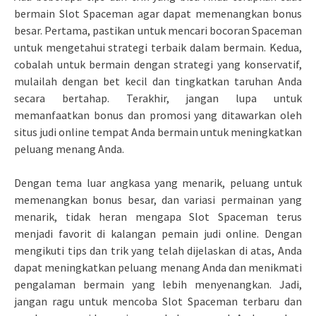
bermain Slot Spaceman agar dapat memenangkan bonus
besar. Pertama, pastikan untuk mencari bocoran Spaceman
untuk mengetahui strategi terbaik dalam bermain. Kedua,
cobalah untuk bermain dengan strategi yang konservatif,
mulailah dengan bet kecil dan tingkatkan taruhan Anda
secara bertahap. Terakhir, jangan lupa untuk
memanfaatkan bonus dan promosi yang ditawarkan oleh
situs judi online tempat Anda bermain untuk meningkatkan
peluang menang Anda.
Dengan tema luar angkasa yang menarik, peluang untuk
memenangkan bonus besar, dan variasi permainan yang
menarik, tidak heran mengapa Slot Spaceman terus
menjadi favorit di kalangan pemain judi online. Dengan
mengikuti tips dan trik yang telah dijelaskan di atas, Anda
dapat meningkatkan peluang menang Anda dan menikmati
pengalaman bermain yang lebih menyenangkan. Jadi,
jangan ragu untuk mencoba Slot Spaceman terbaru dan