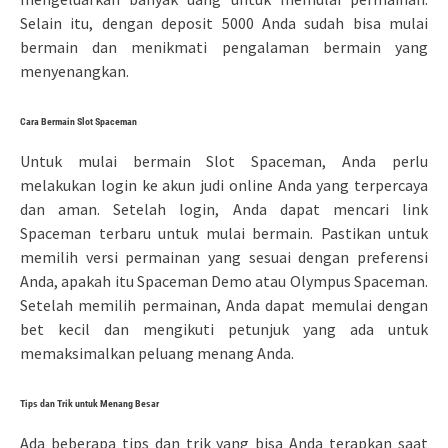
Selain itu, dengan deposit 5000 Anda sudah bisa mulai
bermain dan menikmati pengalaman bermain yang
menyenangkan.
Cara Bermain Slot Spaceman
Untuk mulai bermain Slot Spaceman, Anda perlu
melakukan login ke akun judi online Anda yang terpercaya
dan aman. Setelah login, Anda dapat mencari link
Spaceman terbaru untuk mulai bermain. Pastikan untuk
memilih versi permainan yang sesuai dengan preferensi
Anda, apakah itu Spaceman Demo atau Olympus Spaceman.
Setelah memilih permainan, Anda dapat memulai dengan
bet kecil dan mengikuti petunjuk yang ada untuk
memaksimalkan peluang menang Anda.
Tips dan Trik untuk Menang Besar
Ada beberapa tips dan trik yang bisa Anda terapkan saat