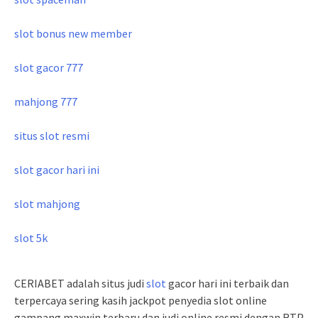
slot bonus new member
slot gacor 777
mahjong 777
situs slot resmi
slot gacor hari ini
slot mahjong
slot 5k
CERIABET adalah situs judi
slot
gacor hari ini terbaik dan
terpercaya sering kasih jackpot penyedia slot online
gampang maxwin terbaru dan judi online resmi dengan RTP