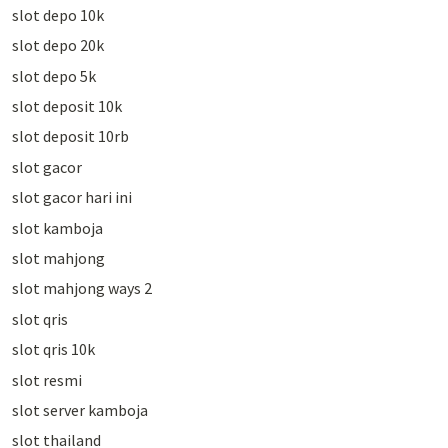
slot depo 10k
slot depo 20k
slot depo 5k
slot deposit 10k
slot deposit 10rb
slot gacor
slot gacor hari ini
slot kamboja
slot mahjong
slot mahjong ways 2
slot qris
slot qris 10k
slot resmi
slot server kamboja
slot thailand