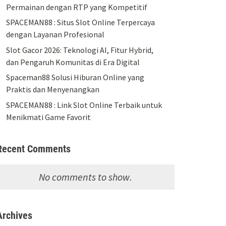
Permainan dengan RTP yang Kompetitif
SPACEMAN88 : Situs Slot Online Terpercaya
dengan Layanan Profesional
Slot Gacor 2026: Teknologi AI, Fitur Hybrid,
dan Pengaruh Komunitas di Era Digital
Spaceman88 Solusi Hiburan Online yang
Praktis dan Menyenangkan
SPACEMAN88 : Link Slot Online Terbaik untuk
Menikmati Game Favorit
Recent Comments
No comments to show.
Archives