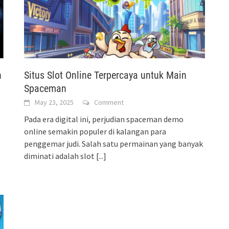
n
Situs Slot Online Terpercaya untuk Main
Spaceman
May 23, 2025
Comment
Pada era digital ini, perjudian spaceman demo
online semakin populer di kalangan para
penggemar judi. Salah satu permainan yang banyak
diminati adalah slot
[...]