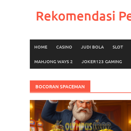
Skip
to
Rekomendasi Pe
content
HOME
CASINO
JUDI BOLA
SLOT
MAHJONG WAYS 2
JOKER123 GAMING
BOCORAN SPACEMAN