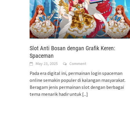
Slot Anti Bosan dengan Grafik Keren:
Spaceman
May 23, 2025
Comment
Pada era digital ini, permainan login spaceman
online semakin populer di kalangan masyarakat.
Beragam jenis permainan slot dengan berbagai
tema menarik hadir untuk
[...]