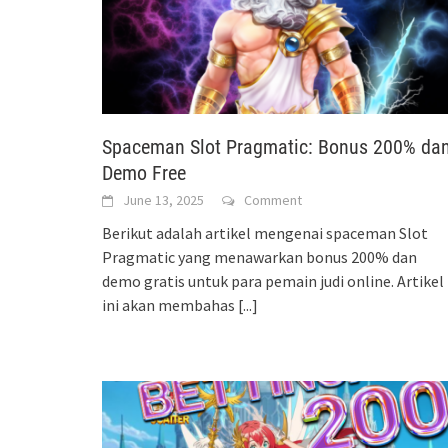
Spaceman Slot Pragmatic: Bonus 200% da
Demo Free
June 13, 2025
Comment
Berikut adalah artikel mengenai spaceman Slot
Pragmatic yang menawarkan bonus 200% dan
demo gratis untuk para pemain judi online. Artikel
ini akan membahas
[...]