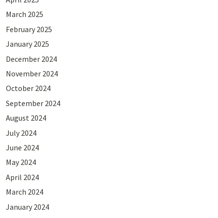
March 2025
February 2025
January 2025
December 2024
November 2024
October 2024
September 2024
August 2024
July 2024
June 2024
May 2024
April 2024
March 2024
January 2024