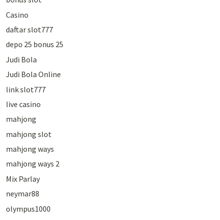
Casino
daftar slot777
depo 25 bonus 25
Judi Bola
Judi Bola Online
link slot777
live casino
mahjong
mahjong slot
mahjong ways
mahjong ways 2
Mix Parlay
neymar88
olympus1000