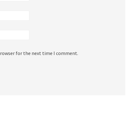
browser for the next time I comment.