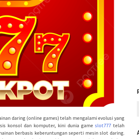
ainan daring (online games) telah mengalami evolusi yang
asis konsol dan komputer, kini dunia game
slot777
telah
inan berbasis keberuntungan seperti mesin slot daring.