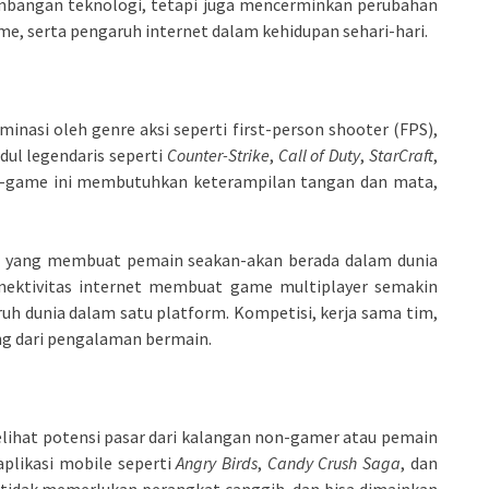
mbangan teknologi, tetapi juga mencerminkan perubahan
me, serta pengaruh internet dalam kehidupan sehari-hari.
nasi oleh genre aksi seperti first-person shooter (FPS),
udul legendaris seperti
Counter-Strike
,
Call of Duty
,
StarCraft
,
e-game ini membutuhkan keterampilan tangan dan mata,
 yang membuat pemain seakan-akan berada dalam dunia
onektivitas internet membuat game multiplayer semakin
uh dunia dalam satu platform. Kompetisi, kerja sama tim,
ng dari pengalaman bermain.
elihat potensi pasar dari kalangan non-gamer atau pemain
plikasi mobile seperti
Angry Birds
,
Candy Crush Saga
, dan
s, tidak memerlukan perangkat canggih, dan bisa dimainkan