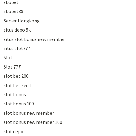
sbobet
sbobet88
Server Hongkong
situs depo 5k
situs slot bonus new member
situs slot777
Slot
Slot 777
slot bet 200
slot bet kecil
slot bonus
slot bonus 100
slot bonus new member
slot bonus new member 100
slot depo