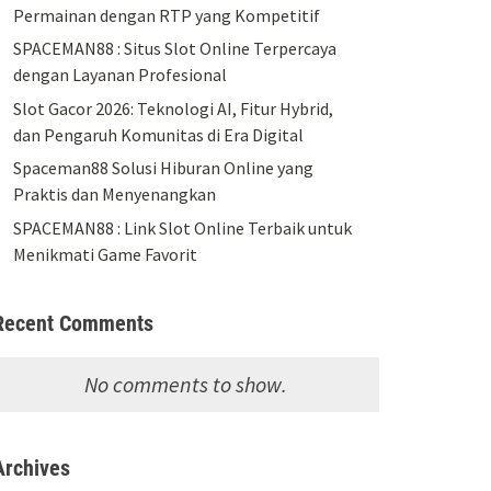
Permainan dengan RTP yang Kompetitif
SPACEMAN88 : Situs Slot Online Terpercaya
dengan Layanan Profesional
Slot Gacor 2026: Teknologi AI, Fitur Hybrid,
dan Pengaruh Komunitas di Era Digital
Spaceman88 Solusi Hiburan Online yang
Praktis dan Menyenangkan
SPACEMAN88 : Link Slot Online Terbaik untuk
Menikmati Game Favorit
Recent Comments
No comments to show.
Archives