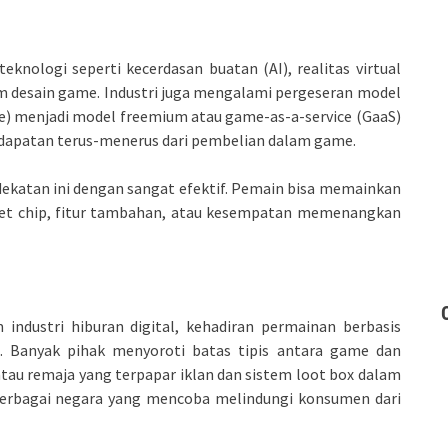
eknologi seperti kecerdasan buatan (AI), realitas virtual
am desain game. Industri juga mengalami pergeseran model
ase) menjadi model freemium atau game-as-a-service (GaaS)
apatan terus-menerus dari pembelian dalam game.
katan ini dengan sangat efektif. Pemain bisa memainkan
aket chip, fitur tambahan, atau kesempatan memenangkan
industri hiburan digital, kehadiran permainan berbasis
 Banyak pihak menyoroti batas tipis antara game dan
tau remaja yang terpapar iklan dan sistem loot box dalam
 berbagai negara yang mencoba melindungi konsumen dari