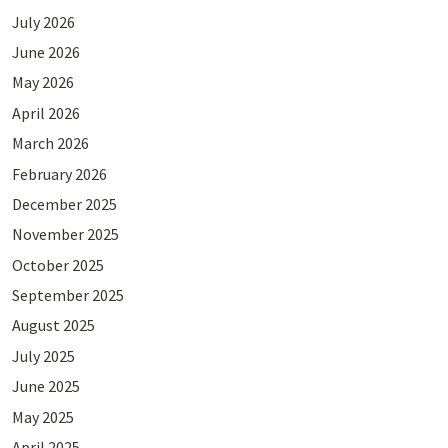
July 2026
June 2026
May 2026
April 2026
March 2026
February 2026
December 2025
November 2025
October 2025
September 2025
August 2025
July 2025
June 2025
May 2025
April 2025