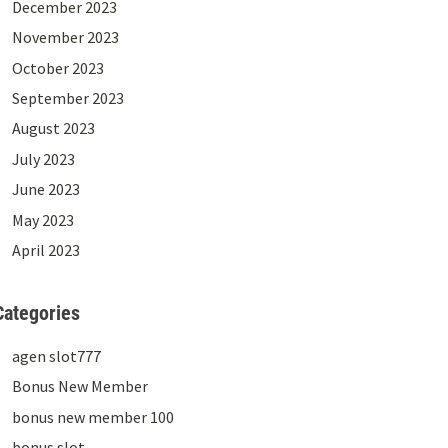
December 2023
November 2023
October 2023
September 2023
August 2023
July 2023
June 2023
May 2023
April 2023
Categories
agen slot777
Bonus New Member
bonus new member 100
bonus slot