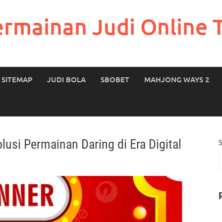
rmainan Judi Online 
SITEMAP
JUDI BOLA
SBOBET
MAHJONG WAYS 2
lusi Permainan Daring di Era Digital