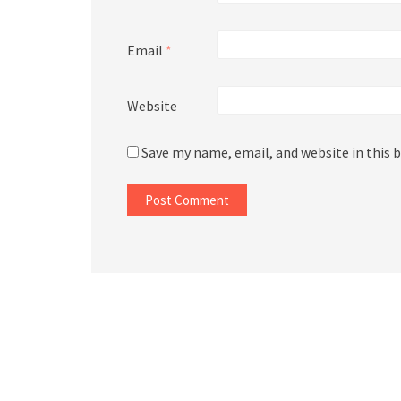
Email
*
Website
Save my name, email, and website in this 