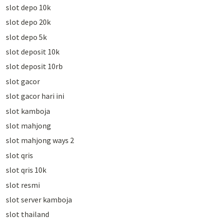
slot depo 10k
slot depo 20k
slot depo 5k
slot deposit 10k
slot deposit 10rb
slot gacor
slot gacor hari ini
slot kamboja
slot mahjong
slot mahjong ways 2
slot qris
slot qris 10k
slot resmi
slot server kamboja
slot thailand