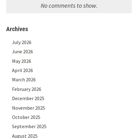
No comments to show.
Archives
July 2026
June 2026
May 2026
April 2026
March 2026
February 2026
December 2025
November 2025
October 2025
September 2025
August 2025