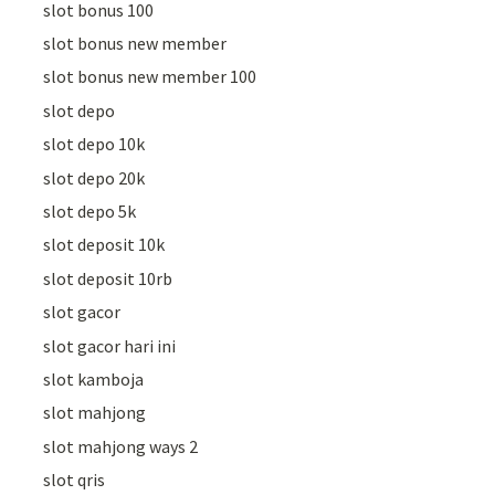
slot bonus 100
slot bonus new member
slot bonus new member 100
slot depo
slot depo 10k
slot depo 20k
slot depo 5k
slot deposit 10k
slot deposit 10rb
slot gacor
slot gacor hari ini
slot kamboja
slot mahjong
slot mahjong ways 2
slot qris