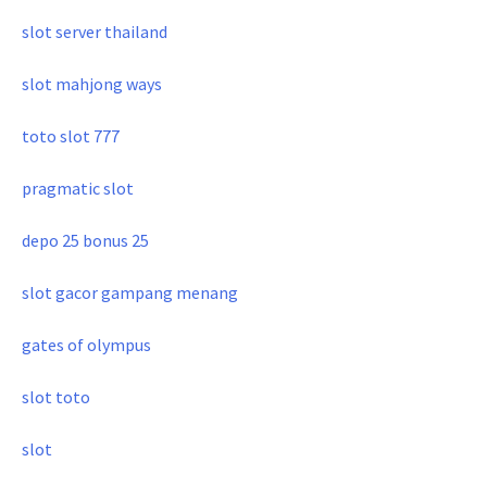
slot server thailand
slot mahjong ways
toto slot 777
pragmatic slot
depo 25 bonus 25
slot gacor gampang menang
gates of olympus
slot toto
slot