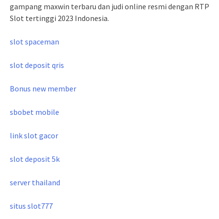
gampang maxwin terbaru dan judi online resmi dengan RTP
Slot tertinggi 2023 Indonesia.
slot spaceman
slot deposit qris
Bonus new member
sbobet mobile
link slot gacor
slot deposit 5k
server thailand
situs slot777