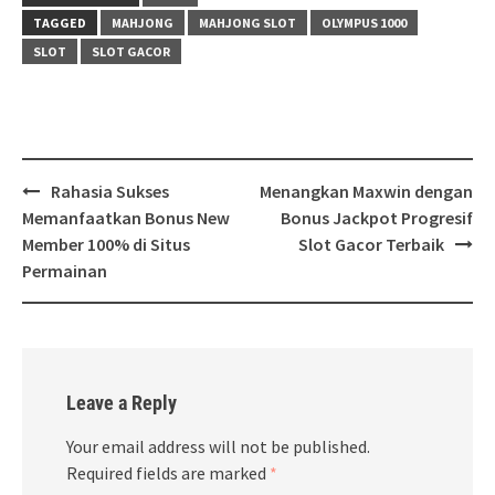
TAGGED
MAHJONG
MAHJONG SLOT
OLYMPUS 1000
SLOT
SLOT GACOR
Post
Rahasia Sukses
Menangkan Maxwin dengan
navigation
Memanfaatkan Bonus New
Bonus Jackpot Progresif
Member 100% di Situs
Slot Gacor Terbaik
Permainan
Leave a Reply
Your email address will not be published.
Required fields are marked
*