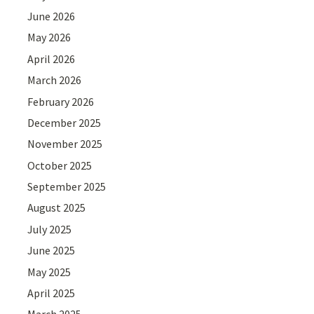
June 2026
May 2026
April 2026
March 2026
February 2026
December 2025
November 2025
October 2025
September 2025
August 2025
July 2025
June 2025
May 2025
April 2025