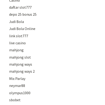
Casino
daftar slot777
depo 25 bonus 25
Judi Bola
Judi Bola Online
link slot777
live casino
mahjong
mahjong slot
mahjong ways
mahjong ways 2
Mix Parlay
neymar88
olympus1000
sbobet