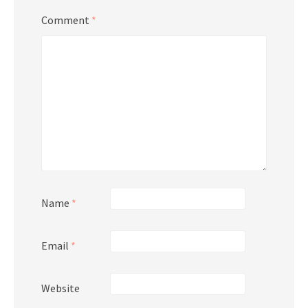
Comment
*
Name
*
Email
*
Website