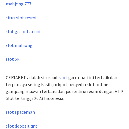
mahjong 777
situs slot resmi
slot gacor hari ini
slot mahjong
slot 5k
CERIABET adalah situs judi
slot
gacor hari ini terbaik dan
terpercaya sering kasih jackpot penyedia slot online
gampang maxwin terbaru dan judi online resmi dengan RTP
Slot tertinggi 2023 Indonesia.
slot spaceman
slot deposit qris