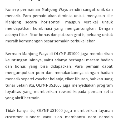
Konsep permainan Mahjong Ways sendiri sangat unik dan
menarik. Para pemain akan diminta untuk menyusun tile
Mahjong secara horizontal maupun vertikal untuk
mendapatkan kombinasi yang menguntungkan. Dengan
adanya fitur- fitur bonus dan putaran gratis, peluang untuk
meraih kemenangan besar semakin terbuka lebar.
Bermain Mahjong Ways di OLYMPUS1000 juga memberikan
keuntungan lainnya, yaitu adanya berbagai macam hadiah
dan bonus yang bisa didapatkan. Para pemain dapat
mengumpulkan poin dan menukarkannya dengan hadiah
menarik seperti voucher belanja, tiket liburan, bahkan uang
tunai. Selain itu, OLYMPUS1000 juga menyediakan program
loyalitas yang memberikan reward kepada pemain setia
yang aktif bermain.
Tidak hanya itu, OLYMPUS1000 juga memberikan layanan
customer support yang siap membantu para pemain