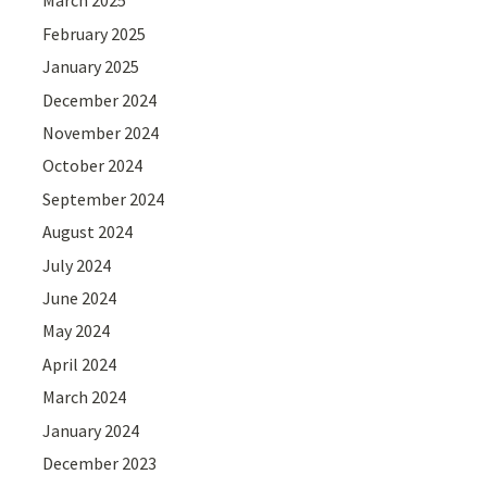
March 2025
February 2025
January 2025
December 2024
November 2024
October 2024
September 2024
August 2024
July 2024
June 2024
May 2024
April 2024
March 2024
January 2024
December 2023