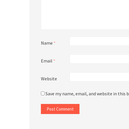
Name
*
Email
*
Website
Save my name, email, and website in this 