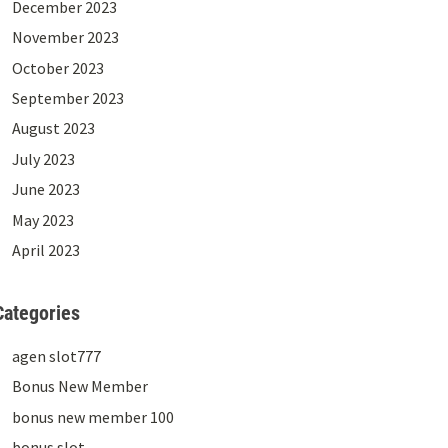
December 2023
November 2023
October 2023
September 2023
August 2023
July 2023
June 2023
May 2023
April 2023
Categories
agen slot777
Bonus New Member
bonus new member 100
bonus slot