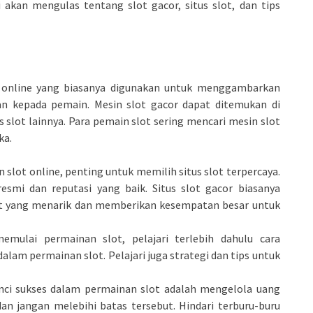
 akan mengulas tentang slot gacor, situs slot, dan tips
an online yang biasanya digunakan untuk menggambarkan
 kepada pemain. Mesin slot gacor dapat ditemukan di
tus slot lainnya. Para pemain slot sering mencari mesin slot
ka.
slot online, penting untuk memilih situs slot terpercaya.
 resmi dan reputasi yang baik. Situs slot gacor biasanya
ot yang menarik dan memberikan kesempatan besar untuk
mulai permainan slot, pelajari terlebih dahulu cara
dalam permainan slot. Pelajari juga strategi dan tips untuk
nci sukses dalam permainan slot adalah mengelola uang
an jangan melebihi batas tersebut. Hindari terburu-buru