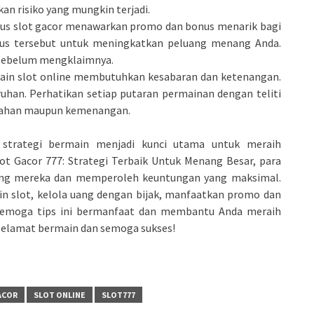
 risiko yang mungkin terjadi.
tus slot gacor menawarkan promo dan bonus menarik bagi
us tersebut untuk meningkatkan peluang menang Anda.
s sebelum mengklaimnya.
in slot online membutuhkan kesabaran dan ketenangan.
han. Perhatikan setiap putaran permainan dengan teliti
lahan maupun kemenangan.
 strategi bermain menjadi kunci utama untuk meraih
t Gacor 777: Strategi Terbaik Untuk Menang Besar, para
ng mereka dan memperoleh keuntungan yang maksimal.
main slot, kelola uang dengan bijak, manfaatkan promo dan
Semoga tips ini bermanfaat dan membantu Anda meraih
Selamat bermain dan semoga sukses!
ACOR
SLOT ONLINE
SLOT777