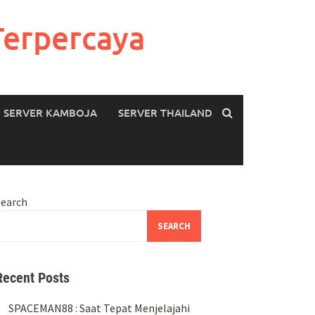
Terpercaya
SERVER KAMBOJA
SERVER THAILAND
Search
SEARCH
Recent Posts
SPACEMAN88 : Saat Tepat Menjelajahi