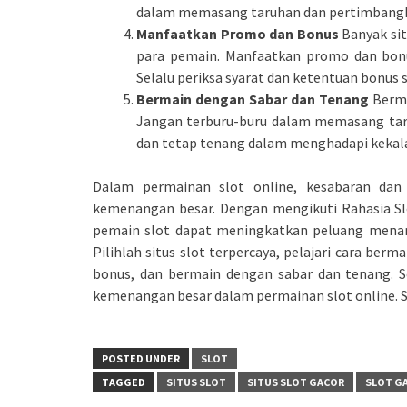
dalam memasang taruhan dan pertimbangkan
Manfaatkan Promo dan Bonus
Banyak si
para pemain. Manfaatkan promo dan bon
Selalu periksa syarat dan ketentuan bonu
Bermain dengan Sabar dan Tenang
Berma
Jangan terburu-buru dalam memasang taru
dan tetap tenang dalam menghadapi keka
Dalam permainan slot online, kesabaran dan
kemenangan besar. Dengan mengikuti Rahasia Slo
pemain slot dapat meningkatkan peluang mena
Pilihlah situs slot terpercaya, pelajari cara ber
bonus, dan bermain dengan sabar dan tenang. 
kemenangan besar dalam permainan slot online. 
POSTED UNDER
SLOT
TAGGED
SITUS SLOT
SITUS SLOT GACOR
SLOT G