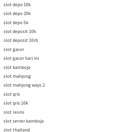
slot depo 10k
slot depo 20k
slot depo 5k
slot deposit 10k
slot deposit 10rb
slot gacor
slot gacor hari ini
slot kamboja
slot mahjong
slot mahjong ways 2
slot qris
slot qris 10k
slot resmi
slot server kamboja
slot thailand