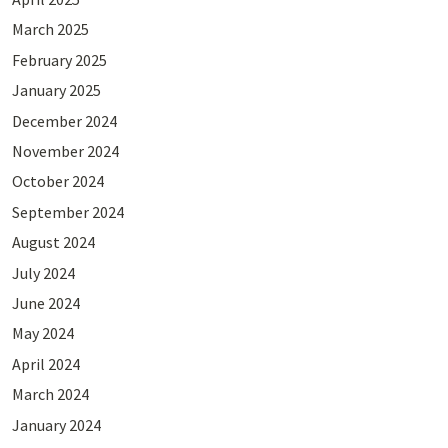
March 2025
February 2025
January 2025
December 2024
November 2024
October 2024
September 2024
August 2024
July 2024
June 2024
May 2024
April 2024
March 2024
January 2024