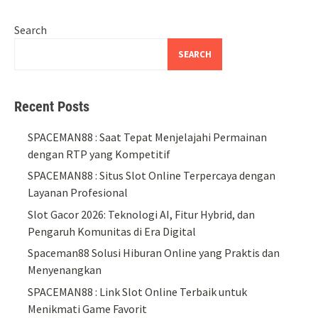
Search
SEARCH
Recent Posts
SPACEMAN88 : Saat Tepat Menjelajahi Permainan
dengan RTP yang Kompetitif
SPACEMAN88 : Situs Slot Online Terpercaya dengan
Layanan Profesional
Slot Gacor 2026: Teknologi AI, Fitur Hybrid, dan
Pengaruh Komunitas di Era Digital
Spaceman88 Solusi Hiburan Online yang Praktis dan
Menyenangkan
SPACEMAN88 : Link Slot Online Terbaik untuk
Menikmati Game Favorit