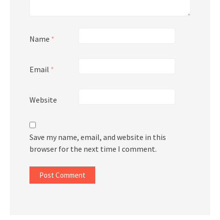
Name
*
Email
*
Website
Save my name, email, and website in this
browser for the next time I comment.