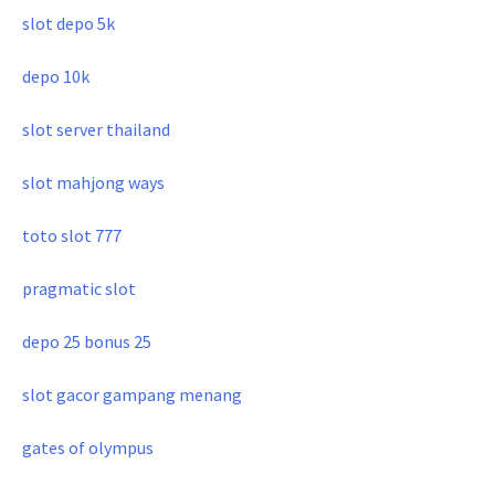
slot depo 5k
depo 10k
slot server thailand
slot mahjong ways
toto slot 777
pragmatic slot
depo 25 bonus 25
slot gacor gampang menang
gates of olympus