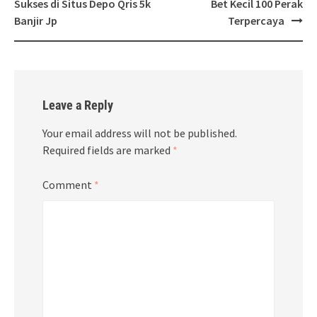
navigation
Sukses di Situs Depo Qris 5k
Bet Kecil 100 Perak
Banjir Jp
Terpercaya
Leave a Reply
Your email address will not be published.
Required fields are marked
*
Comment
*