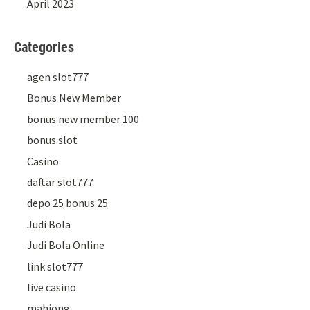
April 2023
Categories
agen slot777
Bonus New Member
bonus new member 100
bonus slot
Casino
daftar slot777
depo 25 bonus 25
Judi Bola
Judi Bola Online
link slot777
live casino
mahjong