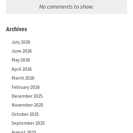
No comments to show.
Archives
July 2026
June 2026
May 2026
April 2026
March 2026
February 2026
December 2025
November 2025
October 2025
September 2025
August 2025