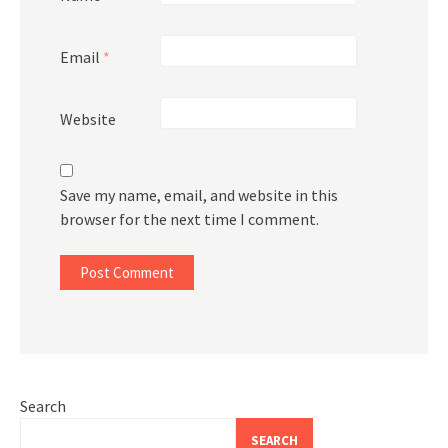
Email
*
Website
Save my name, email, and website in this
browser for the next time I comment.
Search
SEARCH