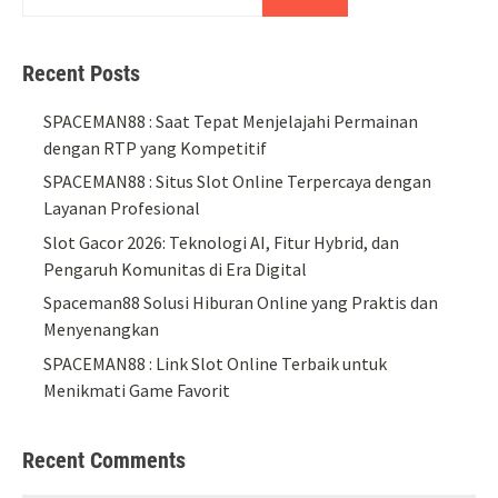
Recent Posts
SPACEMAN88 : Saat Tepat Menjelajahi Permainan
dengan RTP yang Kompetitif
SPACEMAN88 : Situs Slot Online Terpercaya dengan
Layanan Profesional
Slot Gacor 2026: Teknologi AI, Fitur Hybrid, dan
Pengaruh Komunitas di Era Digital
Spaceman88 Solusi Hiburan Online yang Praktis dan
Menyenangkan
SPACEMAN88 : Link Slot Online Terbaik untuk
Menikmati Game Favorit
Recent Comments