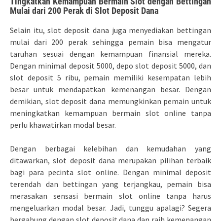
Tingkatkan Kemampuan Bermain Slot dengan Bettingan
Mulai dari 200 Perak di Slot Deposit Dana
Selain itu, slot deposit dana juga menyediakan bettingan
mulai dari 200 perak sehingga pemain bisa mengatur
taruhan sesuai dengan kemampuan finansial mereka.
Dengan minimal deposit 5000, depo slot deposit 5000, dan
slot deposit 5 ribu, pemain memiliki kesempatan lebih
besar untuk mendapatkan kemenangan besar. Dengan
demikian, slot deposit dana memungkinkan pemain untuk
meningkatkan kemampuan bermain slot online tanpa
perlu khawatirkan modal besar.
Dengan berbagai kelebihan dan kemudahan yang
ditawarkan, slot deposit dana merupakan pilihan terbaik
bagi para pecinta slot online. Dengan minimal deposit
terendah dan bettingan yang terjangkau, pemain bisa
merasakan sensasi bermain slot online tanpa harus
mengeluarkan modal besar. Jadi, tunggu apalagi? Segera
bergabung dengan slot deposit dana dan raih kemenangan