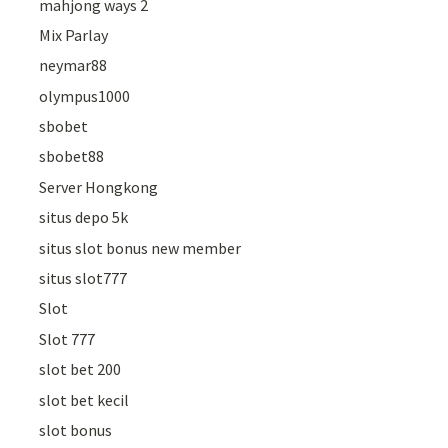
mahjong ways 2
Mix Parlay
neymar88
olympus1000
sbobet
sbobet88
Server Hongkong
situs depo 5k
situs slot bonus new member
situs slot777
Slot
Slot 777
slot bet 200
slot bet kecil
slot bonus