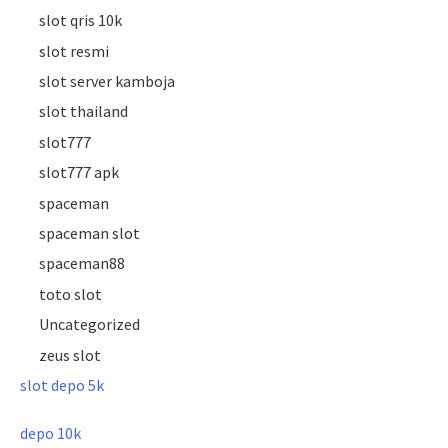
slot qris 10k
slot resmi
slot server kamboja
slot thailand
slot777
slot777 apk
spaceman
spaceman slot
spaceman88
toto slot
Uncategorized
zeus slot
slot depo 5k
depo 10k