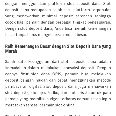
dengan menggunakan platform slot deposit dana. Slot
deposit dana merupakan salah satu platform terpopuler
yang menawarkan minimal deposit terendah sehingga
cocok bagi pemain dengan berbagai tingkat pengeluaran.
Dengan slot deposit dana, Anda bisa meraih kemenangan
besar tanpa harus mengeluarkan modal besar.
Raih Kemenangan Besar dengan Slot Deposit Dana yang
Murah
Salah satu keunggulan dari slot deposit dana adalah
kemudahan dalam melakukan transaksi deposit. Dengan
adanya fitur slot dana QRIS, pemain bisa melakukan
deposit dengan mudah dan cepat menggunakan metode
pembayaran digital. Slot deposit dana juga menawarkan
slot depo 5k, slot qris 5 ribu, dan slot qris 5k untuk para
pemain yang memiliki budget terbatas namun tetap ingin
merasakan sensasi bermain slot online.