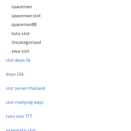
spaceman
spaceman slot
spaceman88
toto slot
Uncategorized
zeus slot
slot depo 5k
depo 10k
slot server thailand
slot mahjong ways
toto slot 777
pragmatic slot