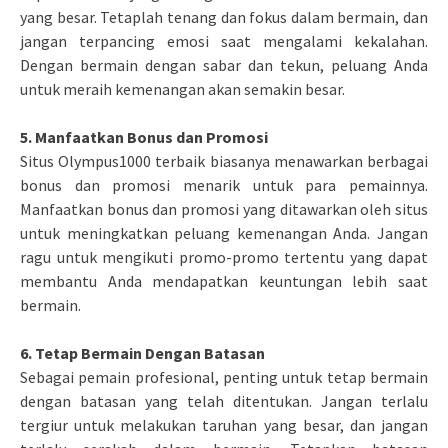
yang besar. Tetaplah tenang dan fokus dalam bermain, dan
jangan terpancing emosi saat mengalami kekalahan.
Dengan bermain dengan sabar dan tekun, peluang Anda
untuk meraih kemenangan akan semakin besar.
5. Manfaatkan Bonus dan Promosi
Situs Olympus1000 terbaik biasanya menawarkan berbagai
bonus dan promosi menarik untuk para pemainnya.
Manfaatkan bonus dan promosi yang ditawarkan oleh situs
untuk meningkatkan peluang kemenangan Anda. Jangan
ragu untuk mengikuti promo-promo tertentu yang dapat
membantu Anda mendapatkan keuntungan lebih saat
bermain.
6. Tetap Bermain Dengan Batasan
Sebagai pemain profesional, penting untuk tetap bermain
dengan batasan yang telah ditentukan. Jangan terlalu
tergiur untuk melakukan taruhan yang besar, dan jangan