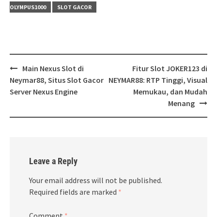
OLYMPUS1000
SLOT GACOR
Post
Main Nexus Slot di
Fitur Slot JOKER123 di
navigation
Neymar88, Situs Slot Gacor
NEYMAR88: RTP Tinggi, Visual
Server Nexus Engine
Memukau, dan Mudah
Menang
Leave a Reply
Your email address will not be published.
Required fields are marked
*
Comment
*