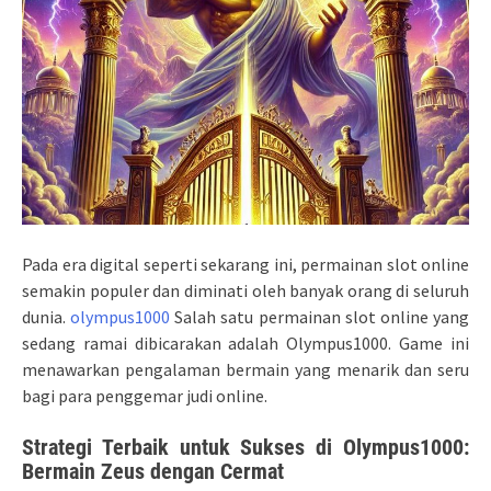
Pada era digital seperti sekarang ini, permainan slot online
semakin populer dan diminati oleh banyak orang di seluruh
dunia.
olympus1000
Salah satu permainan slot online yang
sedang ramai dibicarakan adalah Olympus1000. Game ini
menawarkan pengalaman bermain yang menarik dan seru
bagi para penggemar judi online.
Strategi Terbaik untuk Sukses di Olympus1000:
Bermain Zeus dengan Cermat