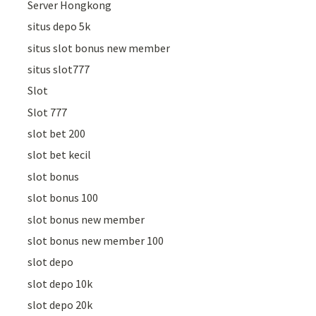
Server Hongkong
situs depo 5k
situs slot bonus new member
situs slot777
Slot
Slot 777
slot bet 200
slot bet kecil
slot bonus
slot bonus 100
slot bonus new member
slot bonus new member 100
slot depo
slot depo 10k
slot depo 20k