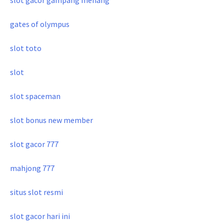
gates of olympus
slot toto
slot
slot spaceman
slot bonus new member
slot gacor 777
mahjong 777
situs slot resmi
slot gacor hari ini