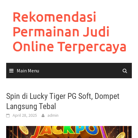
Skip
to
Rekomendasi
content
Permainan Judi
Online Terpercaya
Main Menu
Spin di Lucky Tiger PG Soft, Dompet
Langsung Tebal
April 28, 2025
admin