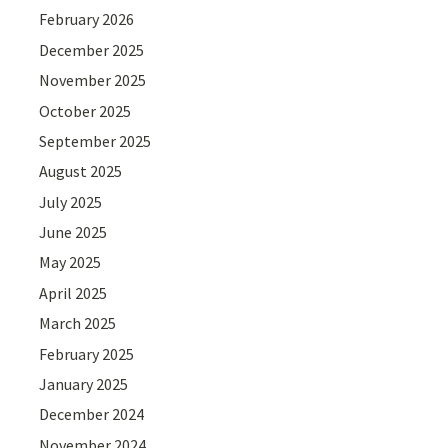
February 2026
December 2025
November 2025
October 2025
September 2025
August 2025
July 2025
June 2025
May 2025
April 2025
March 2025
February 2025
January 2025
December 2024
November 2024