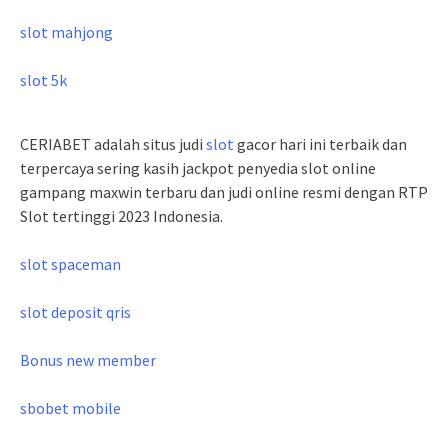
slot mahjong
slot 5k
CERIABET adalah situs judi
slot
gacor hari ini terbaik dan
terpercaya sering kasih jackpot penyedia slot online
gampang maxwin terbaru dan judi online resmi dengan RTP
Slot tertinggi 2023 Indonesia.
slot spaceman
slot deposit qris
Bonus new member
sbobet mobile