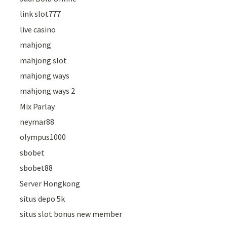
link slot777
live casino
mahjong
mahjong slot
mahjong ways
mahjong ways 2
Mix Parlay
neymar88
olympus1000
sbobet
sbobet88
Server Hongkong
situs depo 5k
situs slot bonus new member