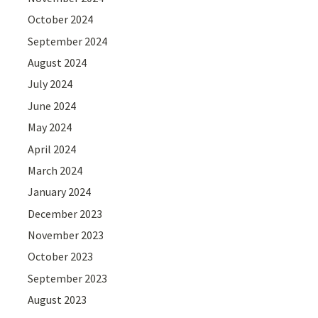
October 2024
September 2024
August 2024
July 2024
June 2024
May 2024
April 2024
March 2024
January 2024
December 2023
November 2023
October 2023
September 2023
August 2023