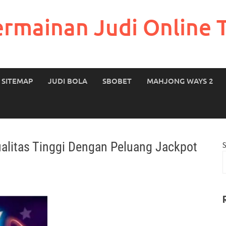
rmainan Judi Online 
SITEMAP
JUDI BOLA
SBOBET
MAHJONG WAYS 2
alitas Tinggi Dengan Peluang Jackpot