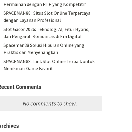
Permainan dengan RTP yang Kompetitif
SPACEMAN88 : Situs Slot Online Terpercaya
dengan Layanan Profesional
Slot Gacor 2026: Teknologi AI, Fitur Hybrid,
dan Pengaruh Komunitas di Era Digital
Spaceman88 Solusi Hiburan Online yang
Praktis dan Menyenangkan
SPACEMAN88 : Link Slot Online Terbaik untuk
Menikmati Game Favorit
Recent Comments
No comments to show.
Archives