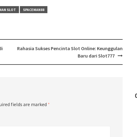
MAN SLOT
SPACEMAN88
di
Rahasia Sukses Pencinta Slot Online: Keunggulan
Baru dari Slot777
uired fields are marked
*