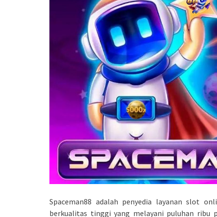
Spaceman88 adalah penyedia layanan slot onli
berkualitas tinggi yang melayani puluhan ribu 