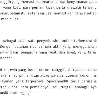
 canggih yang memastikan keamanan dan kenyamanan para
i yang kuat, para pemain tidak perlu khawatir tentang
aman. Selain itu, sistem ini juga memastikan bahwa setiap
 manipulasi.
 sebagai salah satu penyedia slot online terkemuka di
. Dengan puluhan ribu pemain aktif yang menggunakan
liki basis pengguna yang kuat dan loyal, yang terus
sahaan.
pot maxwin yang besar, sistem canggih, dan puluhan ribu
ak menjadi pilihan utama bagi para penggemar judi online
 layanan yang terpercaya, Spaceman88 terus berusaha
baik bagi para pemainnya. Jadi, tunggu apalagi? Ayo
an88 sekarang juga!