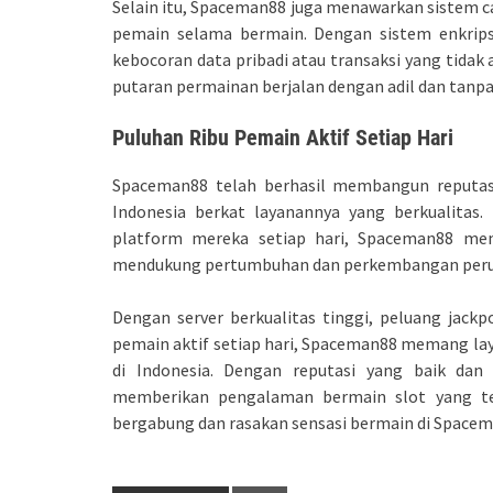
Selain itu, Spaceman88 juga menawarkan sistem
pemain selama bermain. Dengan sistem enkrips
kebocoran data pribadi atau transaksi yang tidak 
putaran permainan berjalan dengan adil dan tanpa
Puluhan Ribu Pemain Aktif Setiap Hari
Spaceman88 telah berhasil membangun reputasi
Indonesia berkat layanannya yang berkualitas
platform mereka setiap hari, Spaceman88 memi
mendukung pertumbuhan dan perkembangan peru
Dengan server berkualitas tinggi, peluang jack
pemain aktif setiap hari, Spaceman88 memang lay
di Indonesia. Dengan reputasi yang baik dan
memberikan pengalaman bermain slot yang ter
bergabung dan rasakan sensasi bermain di Spacem