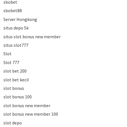
sbobet
sbobet88
Server Hongkong
situs depo 5k
situs slot bonus new member
situs slot777
Slot
Slot 777
slot bet 200
slot bet kecil
slot bonus
slot bonus 100
slot bonus new member
slot bonus new member 100
slot depo