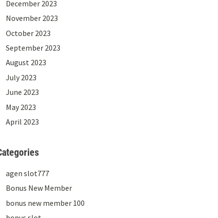
December 2023
November 2023
October 2023
September 2023
August 2023
July 2023
June 2023
May 2023
April 2023
Categories
agen slot777
Bonus New Member
bonus new member 100
bonus slot