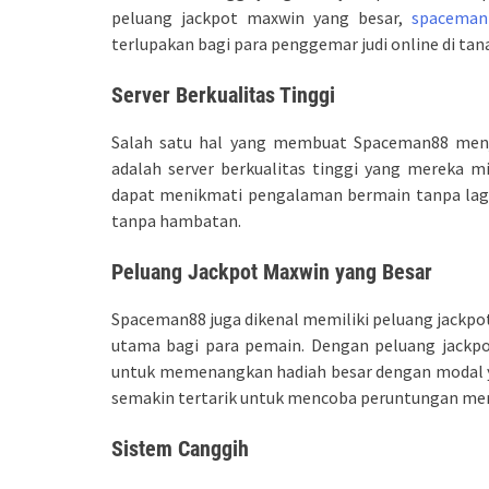
peluang jackpot maxwin yang besar,
spaceman
terlupakan bagi para penggemar judi online di tana
Server Berkualitas Tinggi
Salah satu hal yang membuat Spaceman88 menja
adalah server berkualitas tinggi yang mereka mi
dapat menikmati pengalaman bermain tanpa lag
tanpa hambatan.
Peluang Jackpot Maxwin yang Besar
Spaceman88 juga dikenal memiliki peluang jackpot
utama bagi para pemain. Dengan peluang jackp
untuk memenangkan hadiah besar dengan modal yan
semakin tertarik untuk mencoba peruntungan mer
Sistem Canggih