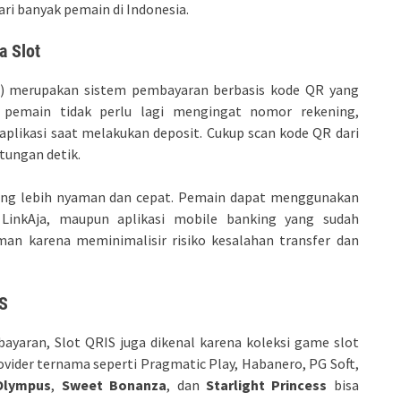
ri banyak pemain di Indonesia.
a Slot
d) merupakan sistem pembayaran berbasis kode QR yang
 pemain tidak perlu lagi mengingat nomor rekening,
plikasi saat melakukan deposit. Cukup scan kode QR dari
itungan detik.
yang lebih nyaman dan cepat. Pemain dapat menggunakan
 LinkAja, maupun aplikasi mobile banking yang sudah
aman karena meminimalisir risiko kesalahan transfer dan
IS
ayaran, Slot QRIS juga dikenal karena koleksi game slot
ovider ternama seperti Pragmatic Play, Habanero, PG Soft,
Olympus
,
Sweet Bonanza
, dan
Starlight Princess
bisa