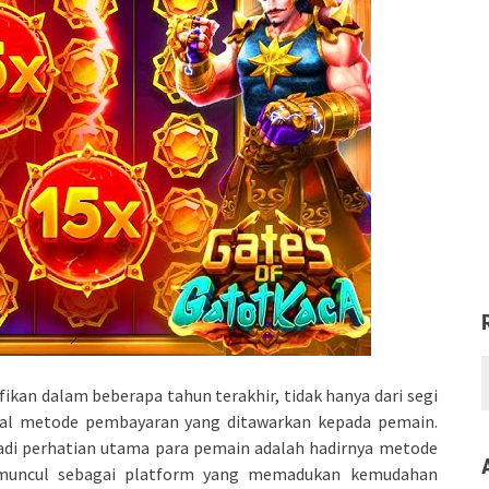
kan dalam beberapa tahun terakhir, tidak hanya dari segi
 hal metode pembayaran yang ditawarkan kepada pemain.
jadi perhatian utama para pemain adalah hadirnya metode
uncul sebagai platform yang memadukan kemudahan