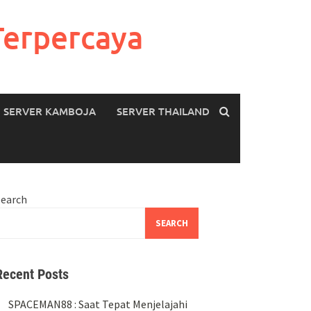
Terpercaya
SERVER KAMBOJA
SERVER THAILAND
Search
SEARCH
Recent Posts
SPACEMAN88 : Saat Tepat Menjelajahi