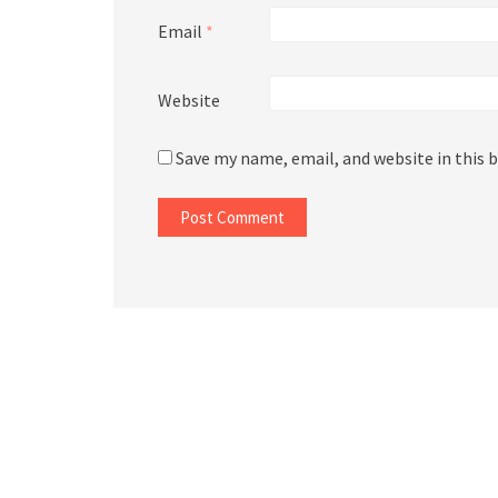
Email
*
Website
Save my name, email, and website in this 