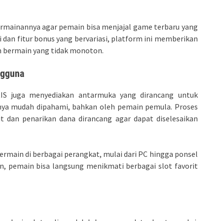
ermainannya agar pemain bisa menjajal game terbaru yang
 dan fitur bonus yang bervariasi, platform ini memberikan
 bermain yang tidak monoton.
ngguna
RIS juga menyediakan antarmuka yang dirancang untuk
inya mudah dipahami, bahkan oleh pemain pemula. Proses
t dan penarikan dana dirancang agar dapat diselesaikan
main di berbagai perangkat, mulai dari PC hingga ponsel
n, pemain bisa langsung menikmati berbagai slot favorit