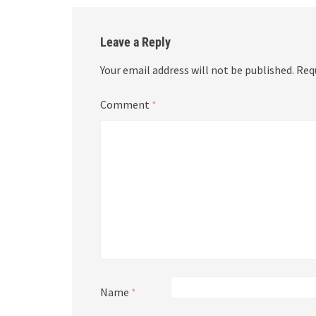
Leave a Reply
Your email address will not be published.
Req
Comment
*
Name
*