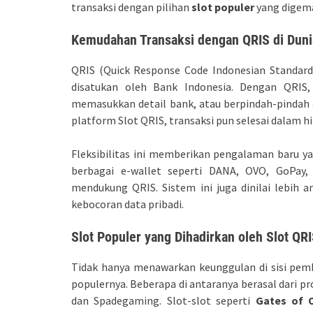
transaksi dengan pilihan
slot populer
yang digema
Kemudahan Transaksi dengan QRIS di Duni
QRIS (Quick Response Code Indonesian Standar
disatukan oleh Bank Indonesia. Dengan QRIS,
memasukkan detail bank, atau berpindah-pindah a
platform Slot QRIS, transaksi pun selesai dalam h
Fleksibilitas ini memberikan pengalaman baru 
berbagai e-wallet seperti DANA, OVO, GoPay,
mendukung QRIS. Sistem ini juga dinilai lebih 
kebocoran data pribadi.
Slot Populer yang Dihadirkan oleh Slot QR
Tidak hanya menawarkan keunggulan di sisi pemb
populernya. Beberapa di antaranya berasal dari pr
dan Spadegaming. Slot-slot seperti
Gates of 