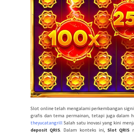
Slot online telah mengalami perkembangan signifi
grafis dan tema permainan, tetapi juga dalam
theyucatangrill
Salah satu inovasi yang kini men
deposit QRIS
. Dalam konteks ini,
Slot QRIS
m