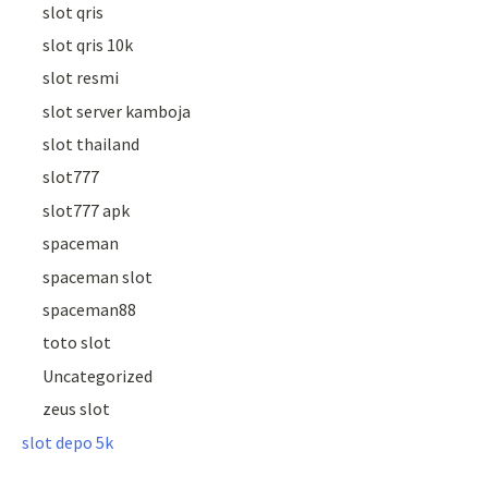
slot qris
slot qris 10k
slot resmi
slot server kamboja
slot thailand
slot777
slot777 apk
spaceman
spaceman slot
spaceman88
toto slot
Uncategorized
zeus slot
slot depo 5k