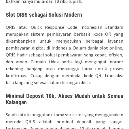
bahkan hanya mulai dari 10 ribu rupiah.
Slot QRIS sebagai Solusi Modern
QRIS atau Quick Response Code Indonesian Standard
merupakan sistem pembayaran berbasis kode QR yang
dikembangkan untuk menyatukan berbagai layanan
pembayaran digital di Indonesia. Dalam dunia slot online,
QRIS hadir sebagai solusi pembayaran yang cepat, efisien,
dan aman. Pemain tidak perlu lagi mengingat nomor
rekening panjang atau menunggu lama untuk proses
konfirmasi. Cukup dengan memindai kode QR, transaksi
bisa langsung selesai dalam hitungan detik.
Minimal Deposit 10k, Akses Mudah untuk Semua
Kalangan
Salah satu keunggulan utama situs slot yang menggunakan
metode QRIS adalah nominal deposit yang sangat
terjangkau. Dengan minimal deposit 10 ribu rupiah, hampir