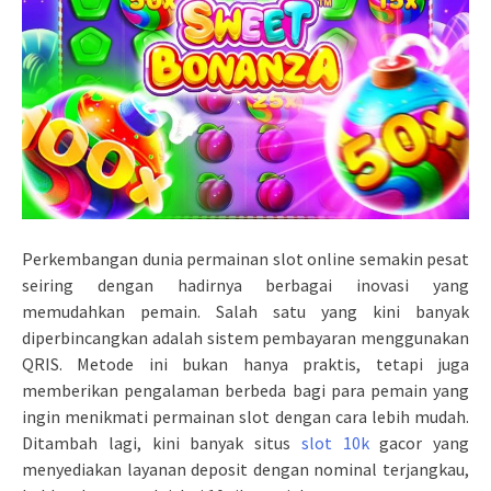
Perkembangan dunia permainan slot online semakin pesat
seiring dengan hadirnya berbagai inovasi yang
memudahkan pemain. Salah satu yang kini banyak
diperbincangkan adalah sistem pembayaran menggunakan
QRIS. Metode ini bukan hanya praktis, tetapi juga
memberikan pengalaman berbeda bagi para pemain yang
ingin menikmati permainan slot dengan cara lebih mudah.
Ditambah lagi, kini banyak situs
slot 10k
gacor yang
menyediakan layanan deposit dengan nominal terjangkau,