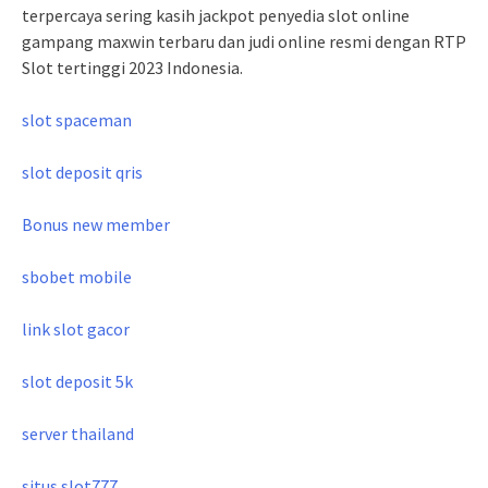
terpercaya sering kasih jackpot penyedia slot online
gampang maxwin terbaru dan judi online resmi dengan RTP
Slot tertinggi 2023 Indonesia.
slot spaceman
slot deposit qris
Bonus new member
sbobet mobile
link slot gacor
slot deposit 5k
server thailand
situs slot777