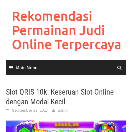
Skip
to
Rekomendasi
content
Permainan Judi
Online Terpercaya
Main Menu
Slot QRIS 10k: Keseruan Slot Online
dengan Modal Kecil
September 18, 2025
admin