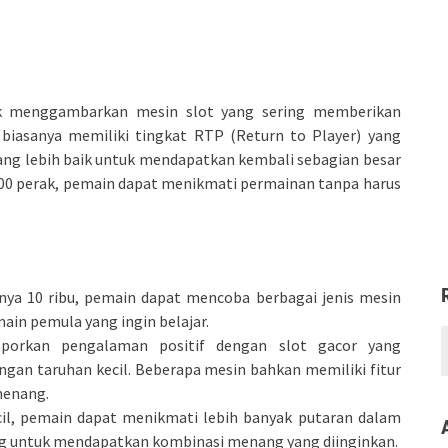
tuk menggambarkan mesin slot yang sering memberikan
 biasanya memiliki tingkat RTP (Return to Player) yang
ang lebih baik untuk mendapatkan kembali sebagian besar
00 perak, pemain dapat menikmati permainan tanpa harus
nya 10 ribu, pemain dapat mencoba berbagai jenis mesin
main pemula yang ingin belajar.
porkan pengalaman positif dengan slot gacor yang
an taruhan kecil. Beberapa mesin bahkan memiliki fitur
menang.
cil, pemain dapat menikmati lebih banyak putaran dalam
ng untuk mendapatkan kombinasi menang yang diinginkan.