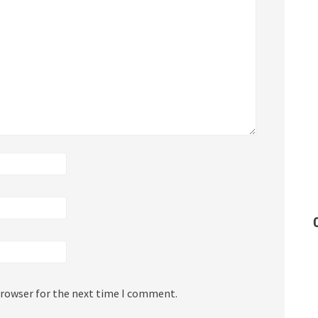
browser for the next time I comment.