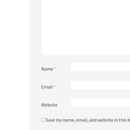
Name
*
Email
*
Website
Save my name, email, and website in this 