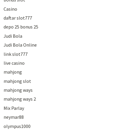
Casino
daftar slot777
depo 25 bonus 25
Judi Bola
Judi Bola Online
link slot777
live casino
mahjong
mahjong slot
mahjong ways
mahjong ways 2
Mix Parlay
neymar88
olympus1000