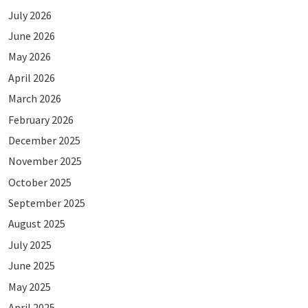
July 2026
June 2026
May 2026
April 2026
March 2026
February 2026
December 2025
November 2025
October 2025
September 2025
August 2025
July 2025
June 2025
May 2025
April 2025