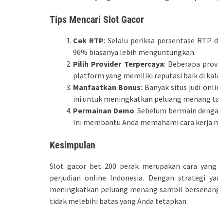
Tips Mencari Slot Gacor
Cek RTP
: Selalu periksa persentase RTP 
96% biasanya lebih menguntungkan.
Pilih Provider Terpercaya
: Beberapa prov
platform yang memiliki reputasi baik di ka
Manfaatkan Bonus
: Banyak situs judi on
ini untuk meningkatkan peluang menang ta
Permainan Demo
: Sebelum bermain denga
Ini membantu Anda memahami cara kerja mes
Kesimpulan
Slot gacor bet 200 perak merupakan cara yang
perjudian online Indonesia. Dengan strategi 
meningkatkan peluang menang sambil bersenang-
tidak melebihi batas yang Anda tetapkan.