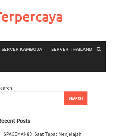
Terpercaya
SERVER KAMBOJA
SERVER THAILAND
Search
SEARCH
Recent Posts
SPACEMAN88 : Saat Tepat Menjelajahi