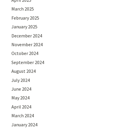
April 2025
March 2025
February 2025
January 2025
December 2024
November 2024
October 2024
September 2024
August 2024
July 2024
June 2024
May 2024
April 2024
March 2024
January 2024