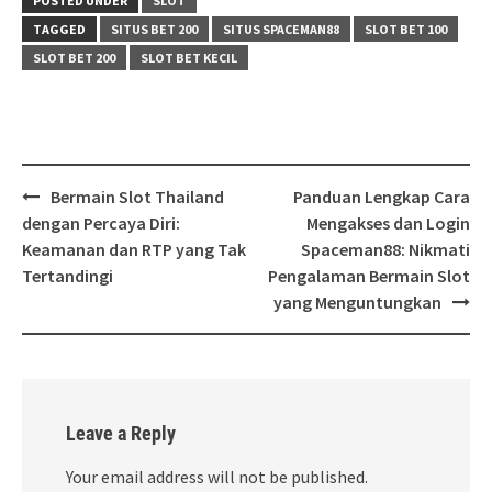
POSTED UNDER
SLOT
TAGGED
SITUS BET 200
SITUS SPACEMAN88
SLOT BET 100
SLOT BET 200
SLOT BET KECIL
Post
Bermain Slot Thailand
Panduan Lengkap Cara
navigation
dengan Percaya Diri:
Mengakses dan Login
Keamanan dan RTP yang Tak
Spaceman88: Nikmati
Tertandingi
Pengalaman Bermain Slot
yang Menguntungkan
Leave a Reply
Your email address will not be published.