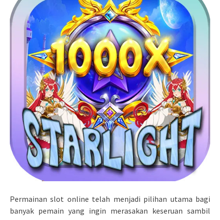
Permainan slot online telah menjadi pilihan utama bagi
banyak pemain yang ingin merasakan keseruan sambil