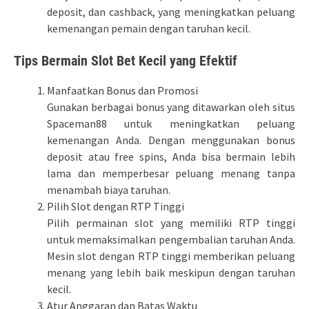
deposit, dan cashback, yang meningkatkan peluang
kemenangan pemain dengan taruhan kecil.
Tips Bermain Slot Bet Kecil yang Efektif
Manfaatkan Bonus dan Promosi
Gunakan berbagai bonus yang ditawarkan oleh situs
Spaceman88 untuk meningkatkan peluang
kemenangan Anda. Dengan menggunakan bonus
deposit atau free spins, Anda bisa bermain lebih
lama dan memperbesar peluang menang tanpa
menambah biaya taruhan.
Pilih Slot dengan RTP Tinggi
Pilih permainan slot yang memiliki RTP tinggi
untuk memaksimalkan pengembalian taruhan Anda.
Mesin slot dengan RTP tinggi memberikan peluang
menang yang lebih baik meskipun dengan taruhan
kecil.
Atur Anggaran dan Batas Waktu