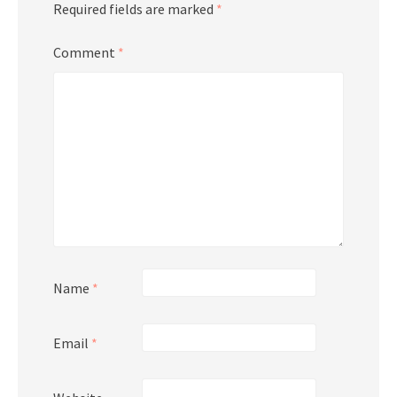
Required fields are marked
*
Comment
*
Name
*
Email
*