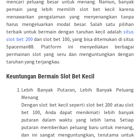
mencari peluang besar untuk menang. Namun, banyak
pemain yang lebih memilih slot bet kecil karena
menawarkan pengalaman yang menyenangkan tanpa
harus mengeluarkan modal besar. Salah satu pilihan
terbaik untuk bermain dengan taruhan kecil adalah
situs
slot bet 200
dan slot bet 100, yang bisa ditemukan di situs
Spaceman88. Platform ini menyediakan berbagai
permainan slot yang seru dan menguntungkan dengan
taruhan yang terjangkau.
Keuntungan Bermain Slot Bet Kecil
Lebih Banyak Putaran, Lebih Banyak Peluang
Menang
Dengan slot bet kecil seperti slot bet 200 atau slot
bet 100, Anda dapat menikmati lebih banyak
putaran dalam waktu yang lebih lama. Setiap
putaran memberikan peluang baru untuk menang,
dan ini sangat menguntungkan, terutama untuk