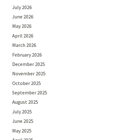
July 2026
June 2026
May 2026
April 2026
March 2026
February 2026
December 2025
November 2025
October 2025
September 2025
August 2025
July 2025
June 2025
May 2025