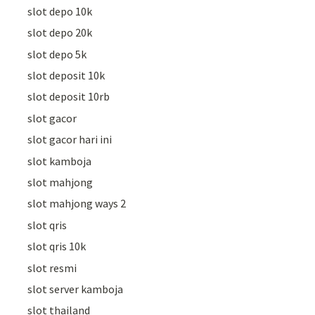
slot depo 10k
slot depo 20k
slot depo 5k
slot deposit 10k
slot deposit 10rb
slot gacor
slot gacor hari ini
slot kamboja
slot mahjong
slot mahjong ways 2
slot qris
slot qris 10k
slot resmi
slot server kamboja
slot thailand