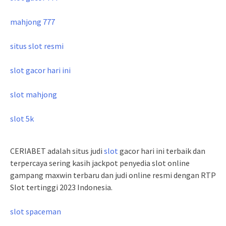
mahjong 777
situs slot resmi
slot gacor hari ini
slot mahjong
slot 5k
CERIABET adalah situs judi
slot
gacor hari ini terbaik dan
terpercaya sering kasih jackpot penyedia slot online
gampang maxwin terbaru dan judi online resmi dengan RTP
Slot tertinggi 2023 Indonesia.
slot spaceman