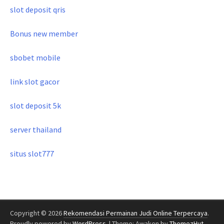
slot deposit qris
Bonus new member
sbobet mobile
link slot gacor
slot deposit 5k
server thailand
situs slot777
Copyright © 2026
Rekomendasi Permainan Judi Online Terpercaya
.
Proudly powered by
WordPress
.
|
Theme: Awaken by
ThemezHut
.