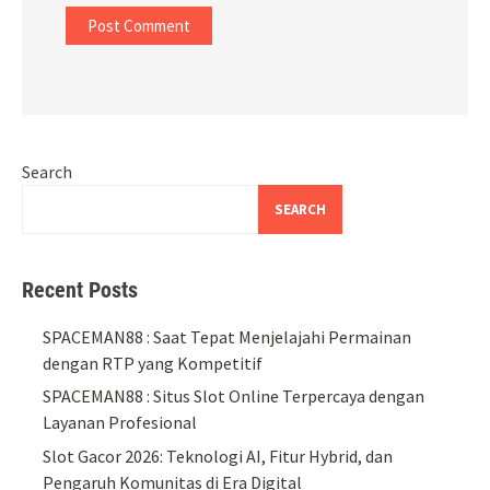
Search
SEARCH
Recent Posts
SPACEMAN88 : Saat Tepat Menjelajahi Permainan
dengan RTP yang Kompetitif
SPACEMAN88 : Situs Slot Online Terpercaya dengan
Layanan Profesional
Slot Gacor 2026: Teknologi AI, Fitur Hybrid, dan
Pengaruh Komunitas di Era Digital