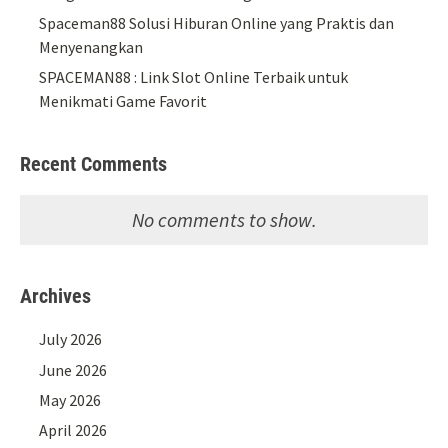
Spaceman88 Solusi Hiburan Online yang Praktis dan
Menyenangkan
SPACEMAN88 : Link Slot Online Terbaik untuk
Menikmati Game Favorit
Recent Comments
No comments to show.
Archives
July 2026
June 2026
May 2026
April 2026