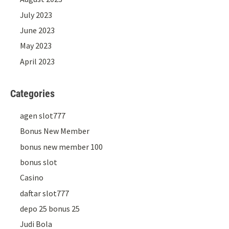
July 2023
June 2023
May 2023
April 2023
Categories
agen slot777
Bonus New Member
bonus new member 100
bonus slot
Casino
daftar slot777
depo 25 bonus 25
Judi Bola