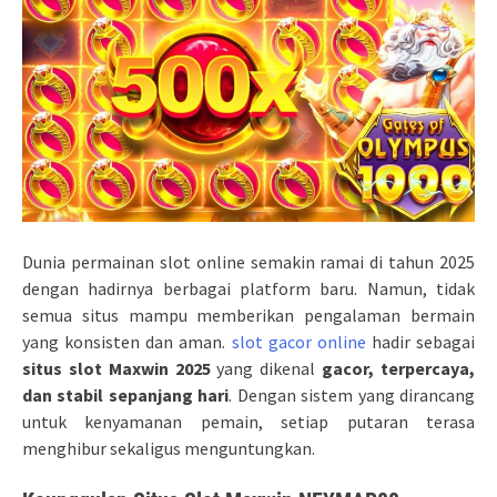
Dunia permainan slot online semakin ramai di tahun 2025
dengan hadirnya berbagai platform baru. Namun, tidak
semua situs mampu memberikan pengalaman bermain
yang konsisten dan aman.
slot gacor online
hadir sebagai
situs slot Maxwin 2025
yang dikenal
gacor, terpercaya,
dan stabil sepanjang hari
. Dengan sistem yang dirancang
untuk kenyamanan pemain, setiap putaran terasa
menghibur sekaligus menguntungkan.