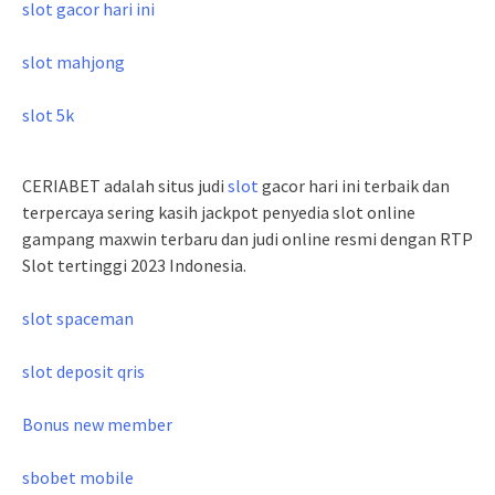
slot gacor hari ini
slot mahjong
slot 5k
CERIABET adalah situs judi
slot
gacor hari ini terbaik dan
terpercaya sering kasih jackpot penyedia slot online
gampang maxwin terbaru dan judi online resmi dengan RTP
Slot tertinggi 2023 Indonesia.
slot spaceman
slot deposit qris
Bonus new member
sbobet mobile