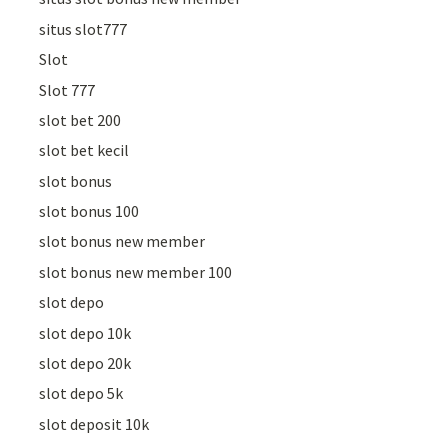
situs slot777
Slot
Slot 777
slot bet 200
slot bet kecil
slot bonus
slot bonus 100
slot bonus new member
slot bonus new member 100
slot depo
slot depo 10k
slot depo 20k
slot depo 5k
slot deposit 10k