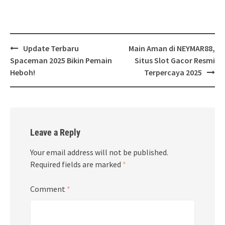
Post
Update Terbaru
Main Aman di NEYMAR88,
navigation
Spaceman 2025 Bikin Pemain
Situs Slot Gacor Resmi
Heboh!
Terpercaya 2025
Leave a Reply
Your email address will not be published.
Required fields are marked
*
Comment
*