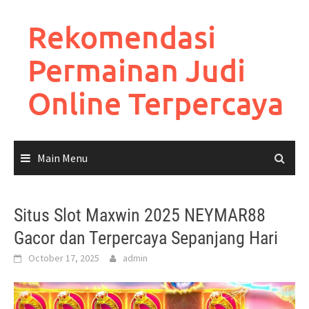
Skip
to
Rekomendasi
content
Permainan Judi
Online Terpercaya
Main Menu
Situs Slot Maxwin 2025 NEYMAR88
Gacor dan Terpercaya Sepanjang Hari
October 17, 2025
admin