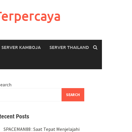
Terpercaya
SERVER KAMBOJA
SERVER THAILAND
Search
SEARCH
Recent Posts
SPACEMAN88 : Saat Tepat Menjelajahi