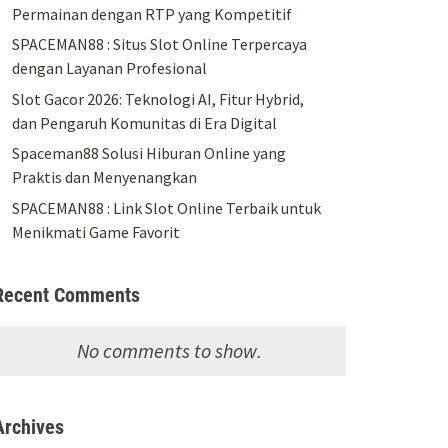
Permainan dengan RTP yang Kompetitif
SPACEMAN88 : Situs Slot Online Terpercaya
dengan Layanan Profesional
Slot Gacor 2026: Teknologi AI, Fitur Hybrid,
dan Pengaruh Komunitas di Era Digital
Spaceman88 Solusi Hiburan Online yang
Praktis dan Menyenangkan
SPACEMAN88 : Link Slot Online Terbaik untuk
Menikmati Game Favorit
Recent Comments
No comments to show.
Archives