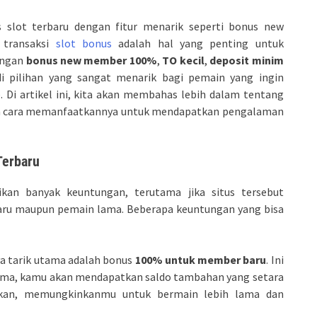
s slot terbaru dengan fitur menarik seperti bonus new
 transaksi
slot bonus
adalah hal yang penting untuk
engan
bonus new member 100%
,
TO kecil
,
deposit minim
 pilihan yang sangat menarik bagi pemain yang ingin
. Di artikel ini, kita akan membahas lebih dalam tentang
serta cara memanfaatkannya untuk mendapatkan pengalaman
Terbaru
kan banyak keuntungan, terutama jika situs tersebut
ru maupun pemain lama. Beberapa keuntungan yang bisa
ya tarik utama adalah bonus
100% untuk member baru
. Ini
tama, kamu akan mendapatkan saldo tambahan yang setara
ukan, memungkinkanmu untuk bermain lebih lama dan