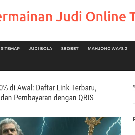
rmainan Judi Online 
SITEMAP
JUDI BOLA
SBOBET
MAHJONG WAYS 2
 di Awal: Daftar Link Terbaru,
, dan Pembayaran dengan QRIS