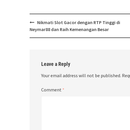
Post
Nikmati Slot Gacor dengan RTP Tinggi di
navigation
Neymar88 dan Raih Kemenangan Besar
Leave a Reply
Your email address will not be published.
Req
Comment
*