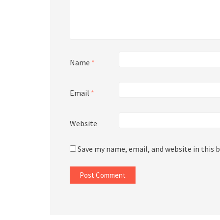
Name
*
Email
*
Website
Save my name, email, and website in this 