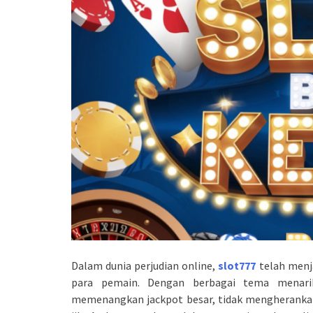
Dalam dunia perjudian online,
slot777
telah menja
para pemain. Dengan berbagai tema menari
memenangkan jackpot besar, tidak mengherankan