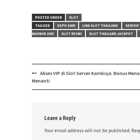
POSTED UNDER
SLOT
TAGGED
DEPO 5000
LINK SLOT THAILAND
SERVER 
MAXWIN 2025
SLOT RESMI
SLOT THAILAND JACKPOT
Post
Akses VIP di Slot Server Kamboja: Bonus Mena
navigation
Menanti
Leave a Reply
Your email address will not be published.
Req