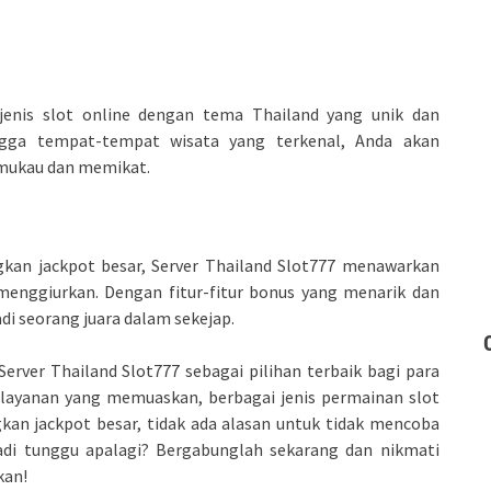
jenis slot online dengan tema Thailand yang unik dan
ingga tempat-tempat wisata yang terkenal, Anda akan
mukau dan memikat.
an jackpot besar, Server Thailand Slot777 menawarkan
 menggiurkan. Dengan fitur-fitur bonus yang menarik dan
i seorang juara dalam sekejap.
erver Thailand Slot777 sebagai pilihan terbaik bagi para
, layanan yang memuaskan, berbagai jenis permainan slot
n jackpot besar, tidak ada alasan untuk tidak mencoba
Jadi tunggu apalagi? Bergabunglah sekarang dan nikmati
kan!