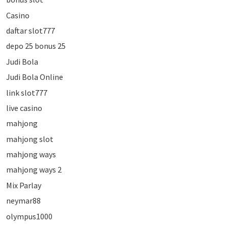
Casino
daftar slot777
depo 25 bonus 25
Judi Bola
Judi Bola Online
link slot777
live casino
mahjong
mahjong slot
mahjong ways
mahjong ways 2
Mix Parlay
neymar88
olympus1000