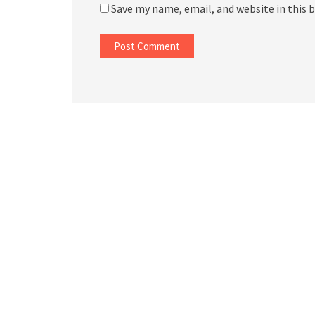
Save my name, email, and website in this 