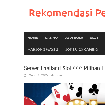
Skip
to
Rekomendasi Pe
content
HOME
CASINO
JUDI BOLA
SLOT
MAHJONG WAYS 2
JOKER123 GAMING
Server Thailand Slot777: Pilihan 
March 1, 2025
admin