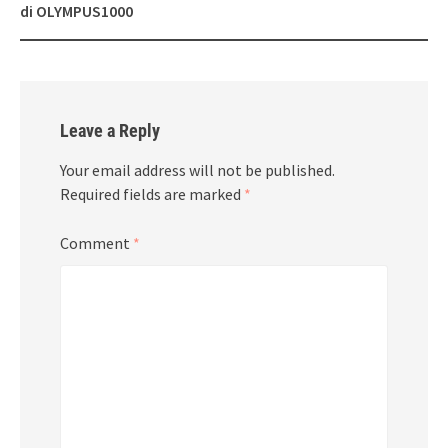
di OLYMPUS1000
Leave a Reply
Your email address will not be published.
Required fields are marked
*
Comment
*