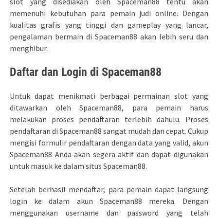
slot yang disediakan oleh Spaceman88 tentu akan
memenuhi kebutuhan para pemain judi online. Dengan
kualitas grafis yang tinggi dan gameplay yang lancar,
pengalaman bermain di Spaceman88 akan lebih seru dan
menghibur.
Daftar dan Login di Spaceman88
Untuk dapat menikmati berbagai permainan slot yang
ditawarkan oleh Spaceman88, para pemain harus
melakukan proses pendaftaran terlebih dahulu. Proses
pendaftaran di Spaceman88 sangat mudah dan cepat. Cukup
mengisi formulir pendaftaran dengan data yang valid, akun
Spaceman88 Anda akan segera aktif dan dapat digunakan
untuk masuk ke dalam situs Spaceman88.
Setelah berhasil mendaftar, para pemain dapat langsung
login ke dalam akun Spaceman88 mereka. Dengan
menggunakan username dan password yang telah