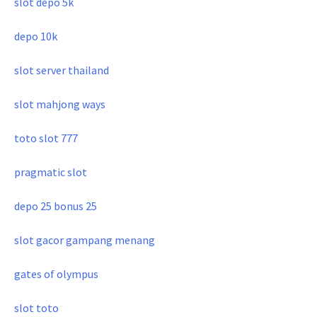
slot depo 5k
depo 10k
slot server thailand
slot mahjong ways
toto slot 777
pragmatic slot
depo 25 bonus 25
slot gacor gampang menang
gates of olympus
slot toto