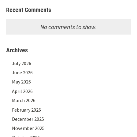
Recent Comments
No comments to show.
Archives
July 2026
June 2026
May 2026
April 2026
March 2026
February 2026
December 2025
November 2025