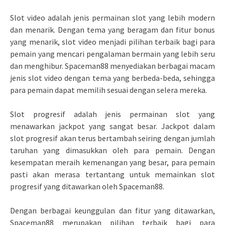
Slot video adalah jenis permainan slot yang lebih modern
dan menarik. Dengan tema yang beragam dan fitur bonus
yang menarik, slot video menjadi pilihan terbaik bagi para
pemain yang mencari pengalaman bermain yang lebih seru
dan menghibur. Spaceman88 menyediakan berbagai macam
jenis slot video dengan tema yang berbeda-beda, sehingga
para pemain dapat memilih sesuai dengan selera mereka.
Slot progresif adalah jenis permainan slot yang
menawarkan jackpot yang sangat besar. Jackpot dalam
slot progresif akan terus bertambah seiring dengan jumlah
taruhan yang dimasukkan oleh para pemain. Dengan
kesempatan meraih kemenangan yang besar, para pemain
pasti akan merasa tertantang untuk memainkan slot
progresif yang ditawarkan oleh Spaceman88.
Dengan berbagai keunggulan dan fitur yang ditawarkan,
Spaceman88 merupakan pilihan terbaik bagi para