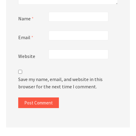
Name
*
Email
*
Website
Save my name, email, and website in this
browser for the next time I comment.