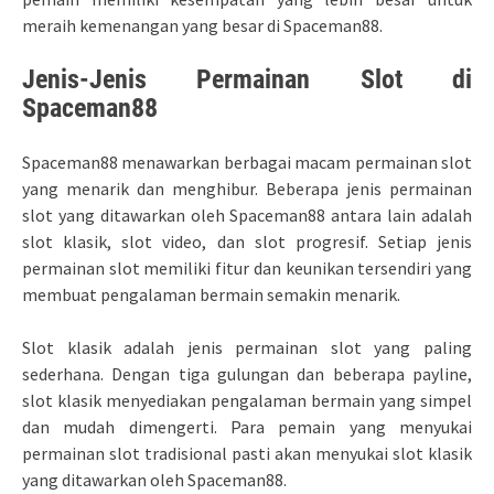
meraih kemenangan yang besar di Spaceman88.
Jenis-Jenis Permainan Slot di
Spaceman88
Spaceman88 menawarkan berbagai macam permainan slot
yang menarik dan menghibur. Beberapa jenis permainan
slot yang ditawarkan oleh Spaceman88 antara lain adalah
slot klasik, slot video, dan slot progresif. Setiap jenis
permainan slot memiliki fitur dan keunikan tersendiri yang
membuat pengalaman bermain semakin menarik.
Slot klasik adalah jenis permainan slot yang paling
sederhana. Dengan tiga gulungan dan beberapa payline,
slot klasik menyediakan pengalaman bermain yang simpel
dan mudah dimengerti. Para pemain yang menyukai
permainan slot tradisional pasti akan menyukai slot klasik
yang ditawarkan oleh Spaceman88.