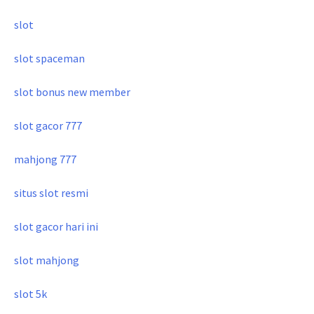
slot
slot spaceman
slot bonus new member
slot gacor 777
mahjong 777
situs slot resmi
slot gacor hari ini
slot mahjong
slot 5k