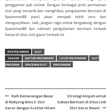
penggemar judi online. Dengan berbagai jenis permainan
slot yang menarik dan menghibur, pengalaman bermain di
Spaceman88 pasti akan menjadi lebih seru dan
mengasyikkan. Jadi, jangan ragu untuk bergabung dengan
Spaceman88 dan nikmati pengalaman bermain terbaik
hanya di situs slot gacor terbaik ini.
POSTED UNDER
SLOT
TAGGED
DAFTAR SPACEMAN88
LOGIN SPACEMAN88
SLOT
SPACEMAN
SPACEMAN SLOT
SPACEMAN88
Post
Raih Kemenangan Besar
Strategi Ampuh untuk
navigation
di Mahjong Wins 3: Slot
Sukses Bermain di Situs Link
Gacor dengan Scatter Hitam
Slot Gacor Resmi