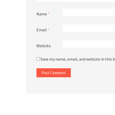
Name
*
Email
*
Website
Save my name, email, and website in this 