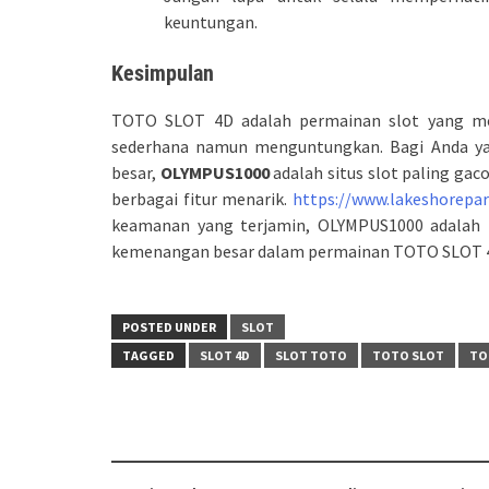
keuntungan.
Kesimpulan
TOTO SLOT 4D adalah permainan slot yang m
sederhana namun menguntungkan. Bagi Anda ya
besar,
OLYMPUS1000
adalah situs slot paling ga
berbagai fitur menarik.
https://www.lakeshorepar
keamanan yang terjamin, OLYMPUS1000 adalah p
kemenangan besar dalam permainan TOTO SLOT 
POSTED UNDER
SLOT
TAGGED
SLOT 4D
SLOT TOTO
TOTO SLOT
TO