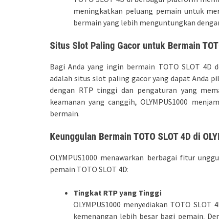
meningkatkan peluang pemain untuk me
bermain yang lebih menguntungkan dengan 
Situs Slot Paling Gacor untuk Bermain T
Bagi Anda yang ingin bermain TOTO SLOT 4D d
adalah situs slot paling gacor yang dapat Anda
dengan RTP tinggi dan pengaturan yang memas
keamanan yang canggih, OLYMPUS1000 menjamin
bermain.
Keunggulan Bermain TOTO SLOT 4D di O
OLYMPUS1000 menawarkan berbagai fitur unggu
pemain TOTO SLOT 4D:
Tingkat RTP yang Tinggi
OLYMPUS1000 menyediakan TOTO SLOT 4D 
kemenangan lebih besar bagi pemain. De