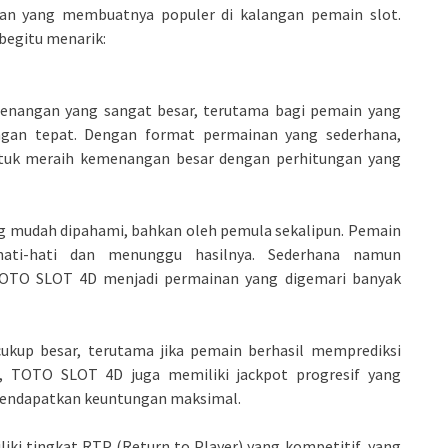
n yang membuatnya populer di kalangan pemain slot.
begitu menarik:
angan yang sangat besar, terutama bagi pemain yang
gan tepat. Dengan format permainan yang sederhana,
uk meraih kemenangan besar dengan perhitungan yang
 mudah dipahami, bahkan oleh pemula sekalipun. Pemain
ati-hati dan menunggu hasilnya. Sederhana namun
OTO SLOT 4D menjadi permainan yang digemari banyak
ukup besar, terutama jika pemain berhasil memprediksi
a, TOTO SLOT 4D juga memiliki jackpot progresif yang
mendapatkan keuntungan maksimal.
ki tingkat RTP (Return to Player) yang kompetitif, yang