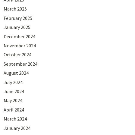
March 2025
February 2025
January 2025
December 2024
November 2024
October 2024
September 2024
August 2024
July 2024
June 2024
May 2024
April 2024
March 2024
January 2024