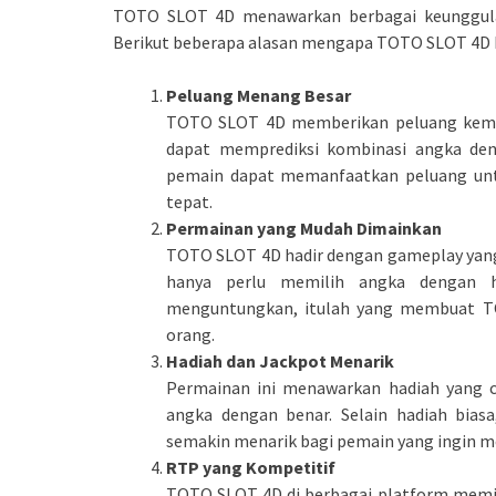
TOTO SLOT 4D menawarkan berbagai keunggula
Berikut beberapa alasan mengapa TOTO SLOT 4D 
Peluang Menang Besar
TOTO SLOT 4D memberikan peluang kemen
dapat memprediksi kombinasi angka den
pemain dapat memanfaatkan peluang unt
tepat.
Permainan yang Mudah Dimainkan
TOTO SLOT 4D hadir dengan gameplay yang
hanya perlu memilih angka dengan h
menguntungkan, itulah yang membuat T
orang.
Hadiah dan Jackpot Menarik
Permainan ini menawarkan hadiah yang c
angka dengan benar. Selain hadiah bias
semakin menarik bagi pemain yang ingin 
RTP yang Kompetitif
TOTO SLOT 4D di berbagai platform memili