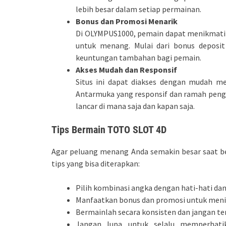
lebih besar dalam setiap permainan.
Bonus dan Promosi Menarik
Di OLYMPUS1000, pemain dapat menikmati
untuk menang. Mulai dari bonus deposi
keuntungan tambahan bagi pemain.
Akses Mudah dan Responsif
Situs ini dapat diakses dengan mudah me
Antarmuka yang responsif dan ramah pe
lancar di mana saja dan kapan saja.
Tips Bermain TOTO SLOT 4D
Agar peluang menang Anda semakin besar saat 
tips yang bisa diterapkan:
Pilih kombinasi angka dengan hati-hati da
Manfaatkan bonus dan promosi untuk men
Bermainlah secara konsisten dan jangan te
Jangan lupa untuk selalu memperhat