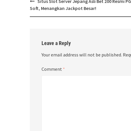
Post
Situs Slot Server Jepang Asli Bet 200 Resmi PG
navigation
Soft, Menangkan Jackpot Besar!
Leave a Reply
Your email address will not be published.
Req
Comment
*