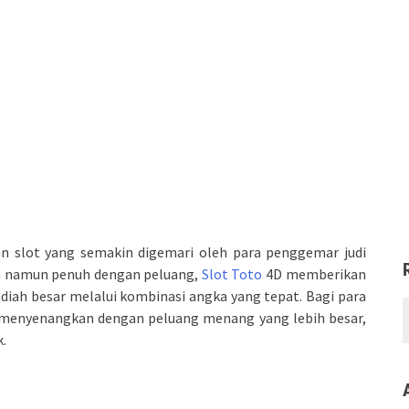
an slot yang semakin digemari oleh para penggemar judi
a namun penuh dengan peluang,
Slot Toto
4D memberikan
ah besar melalui kombinasi angka yang tepat. Bagi para
menyenangkan dengan peluang menang yang lebih besar,
.