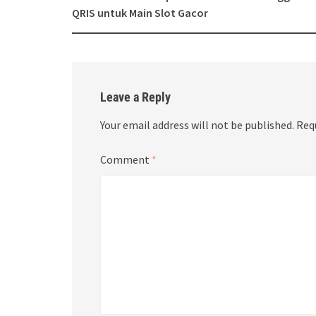
navigation
QRIS untuk Main Slot Gacor
Leave a Reply
Your email address will not be published.
Req
Comment
*