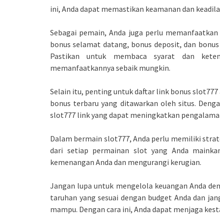
ini, Anda dapat memastikan keamanan dan keadila
Sebagai pemain, Anda juga perlu memanfaatkan b
bonus selamat datang, bonus deposit, dan bonu
Pastikan untuk membaca syarat dan kete
memanfaatkannya sebaik mungkin.
Selain itu, penting untuk daftar link bonus slot7
bonus terbaru yang ditawarkan oleh situs. Denga
slot777 link yang dapat meningkatkan pengalama
Dalam bermain slot777, Anda perlu memiliki strate
dari setiap permainan slot yang Anda mainka
kemenangan Anda dan mengurangi kerugian.
Jangan lupa untuk mengelola keuangan Anda deng
taruhan yang sesuai dengan budget Anda dan jang
mampu. Dengan cara ini, Anda dapat menjaga kest