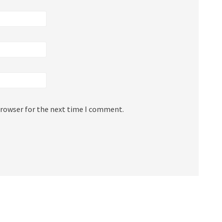
browser for the next time I comment.