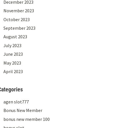
December 2023
November 2023
October 2023
September 2023
August 2023
July 2023
June 2023
May 2023
April 2023
Categories
agen slot777
Bonus New Member
bonus new member 100
bonus slot