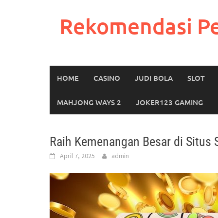
Skip
to
Rekomendasi Pe
content
HOME
CASINO
JUDI BOLA
SLOT
MAHJONG WAYS 2
JOKER123 GAMING
Raih Kemenangan Besar di Situs
April 7, 2025
admin