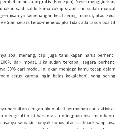
pembelian putaran gratis (Free Spin). Meski menggiurkan,
. Gunakan saat saldo kamu cukup stabil dan sudah muncul
ggi—misalnya kemenangan kecil sering muncul, atau Zeus
e Spin secara terus-menerus jika tidak ada tanda positif
nya soal menang, tapi juga tahu kapan harus berhenti.
100% dari modal. Jika sudah tercapai, segera berhenti
nya 30% dari modal. Ini akan menjaga kamu tetap dalam
rmain terus karena ingin balas kekalahan), yang sering
nya berkaitan dengan akumulasi permainan dan aktivitas
dan mengikuti misi harian atau mingguan bisa membantu
 biasanya semakin banyak bonus atau cashback yang bisa