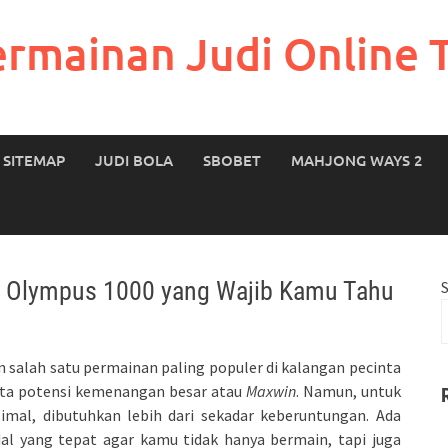
rmainan Judi Online 
SITEMAP
JUDI BOLA
SBOBET
MAHJONG WAYS 2
di Olympus 1000 yang Wajib Kamu Tahu
salah satu permainan paling populer di kalangan pecinta
serta potensi kemenangan besar atau
Maxwin
. Namun, untuk
mal, dibutuhkan lebih dari sekadar keberuntungan. Ada
l yang tepat agar kamu tidak hanya bermain, tapi juga