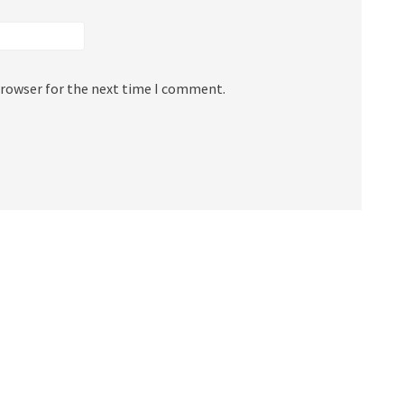
browser for the next time I comment.