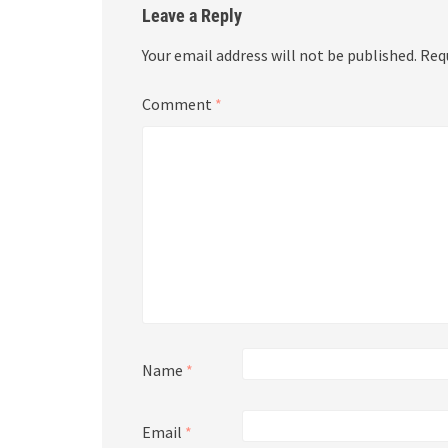
Leave a Reply
Your email address will not be published.
Req
Comment
*
Name
*
Email
*