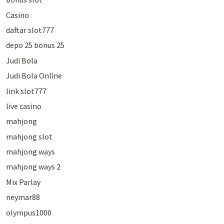
Casino
daftar slot777
depo 25 bonus 25
Judi Bola
Judi Bola Online
link slot777
live casino
mahjong
mahjong slot
mahjong ways
mahjong ways 2
Mix Parlay
neymar88
olympus1000