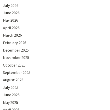
July 2026
June 2026
May 2026
April 2026
March 2026
February 2026
December 2025
November 2025
October 2025
September 2025
August 2025
July 2025
June 2025
May 2025
April 2025