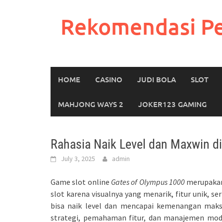
Skip
to
Rekomendasi Pe
content
HOME
CASINO
JUDI BOLA
SLOT
MAHJONG WAYS 2
JOKER123 GAMING
Rahasia Naik Level dan Maxwin 
July 3, 2025
admin
Game slot online
Gates of Olympus 1000
merupakan 
slot karena visualnya yang menarik, fitur unik, 
bisa naik level dan mencapai kemenangan maksi
strategi, pemahaman fitur, dan manajemen moda