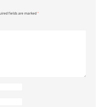
uired fields are marked
*