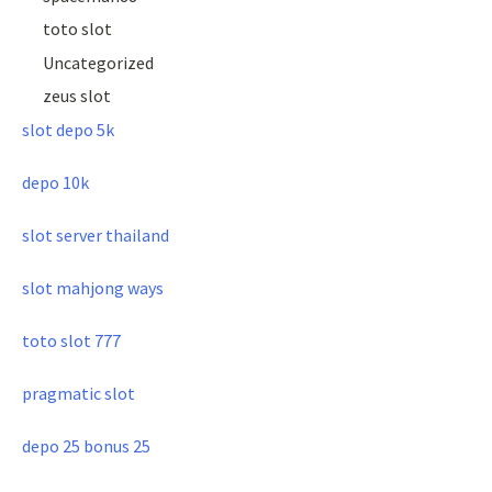
toto slot
Uncategorized
zeus slot
slot depo 5k
depo 10k
slot server thailand
slot mahjong ways
toto slot 777
pragmatic slot
depo 25 bonus 25