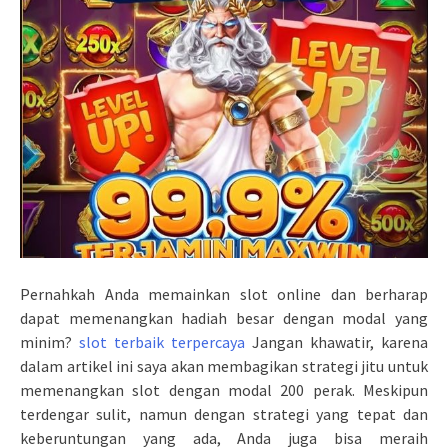
Pernahkah Anda memainkan slot online dan berharap
dapat memenangkan hadiah besar dengan modal yang
minim?
slot terbaik terpercaya
Jangan khawatir, karena
dalam artikel ini saya akan membagikan strategi jitu untuk
memenangkan slot dengan modal 200 perak. Meskipun
terdengar sulit, namun dengan strategi yang tepat dan
keberuntungan yang ada, Anda juga bisa meraih