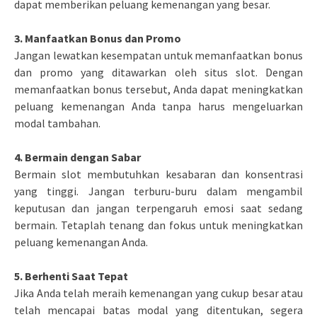
dapat memberikan peluang kemenangan yang besar.
3. Manfaatkan Bonus dan Promo
Jangan lewatkan kesempatan untuk memanfaatkan bonus
dan promo yang ditawarkan oleh situs slot. Dengan
memanfaatkan bonus tersebut, Anda dapat meningkatkan
peluang kemenangan Anda tanpa harus mengeluarkan
modal tambahan.
4. Bermain dengan Sabar
Bermain slot membutuhkan kesabaran dan konsentrasi
yang tinggi. Jangan terburu-buru dalam mengambil
keputusan dan jangan terpengaruh emosi saat sedang
bermain. Tetaplah tenang dan fokus untuk meningkatkan
peluang kemenangan Anda.
5. Berhenti Saat Tepat
Jika Anda telah meraih kemenangan yang cukup besar atau
telah mencapai batas modal yang ditentukan, segera