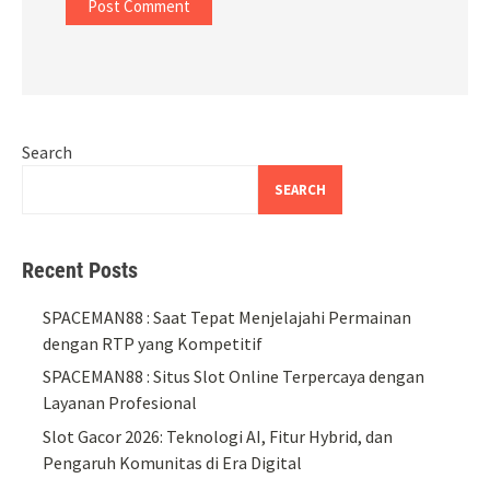
Search
SEARCH
Recent Posts
SPACEMAN88 : Saat Tepat Menjelajahi Permainan
dengan RTP yang Kompetitif
SPACEMAN88 : Situs Slot Online Terpercaya dengan
Layanan Profesional
Slot Gacor 2026: Teknologi AI, Fitur Hybrid, dan
Pengaruh Komunitas di Era Digital