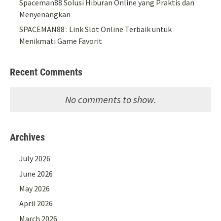
Spaceman88 Solusi Hiburan Online yang Praktis dan
Menyenangkan
SPACEMAN88 : Link Slot Online Terbaik untuk
Menikmati Game Favorit
Recent Comments
No comments to show.
Archives
July 2026
June 2026
May 2026
April 2026
March 2026