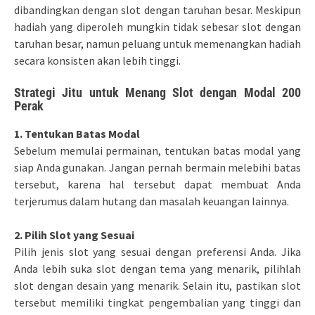
dibandingkan dengan slot dengan taruhan besar. Meskipun
hadiah yang diperoleh mungkin tidak sebesar slot dengan
taruhan besar, namun peluang untuk memenangkan hadiah
secara konsisten akan lebih tinggi.
Strategi Jitu untuk Menang Slot dengan Modal 200
Perak
1. Tentukan Batas Modal
Sebelum memulai permainan, tentukan batas modal yang
siap Anda gunakan. Jangan pernah bermain melebihi batas
tersebut, karena hal tersebut dapat membuat Anda
terjerumus dalam hutang dan masalah keuangan lainnya.
2. Pilih Slot yang Sesuai
Pilih jenis slot yang sesuai dengan preferensi Anda. Jika
Anda lebih suka slot dengan tema yang menarik, pilihlah
slot dengan desain yang menarik. Selain itu, pastikan slot
tersebut memiliki tingkat pengembalian yang tinggi dan