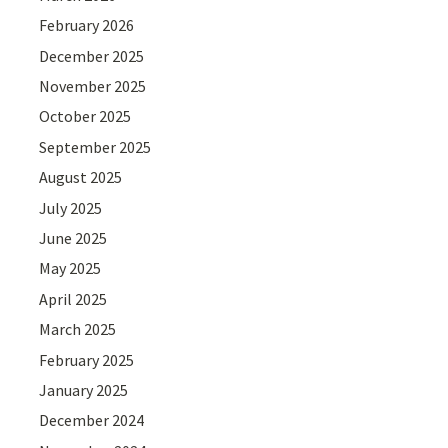
February 2026
December 2025
November 2025
October 2025
September 2025
August 2025
July 2025
June 2025
May 2025
April 2025
March 2025
February 2025
January 2025
December 2024