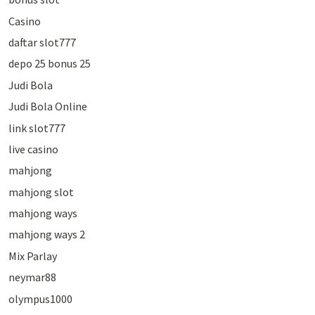
Casino
daftar slot777
depo 25 bonus 25
Judi Bola
Judi Bola Online
link slot777
live casino
mahjong
mahjong slot
mahjong ways
mahjong ways 2
Mix Parlay
neymar88
olympus1000