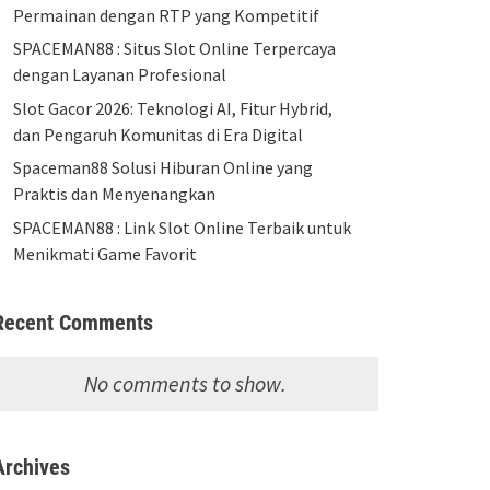
Permainan dengan RTP yang Kompetitif
SPACEMAN88 : Situs Slot Online Terpercaya
dengan Layanan Profesional
Slot Gacor 2026: Teknologi AI, Fitur Hybrid,
dan Pengaruh Komunitas di Era Digital
Spaceman88 Solusi Hiburan Online yang
Praktis dan Menyenangkan
SPACEMAN88 : Link Slot Online Terbaik untuk
Menikmati Game Favorit
Recent Comments
No comments to show.
Archives