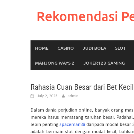
Skip
to
Rekomendasi Pe
content
HOME
CASINO
JUDI BOLA
SLOT
MAHJONG WAYS 2
JOKER123 GAMING
Rahasia Cuan Besar dari Bet Keci
July 2, 2025
admin
Dalam dunia perjudian online, banyak orang ma
mereka harus memasang taruhan besar. Padahal, di
lebih penting
spaceman88
daripada modal besar. S
adalah bermain slot dengan modal kecil, bahka