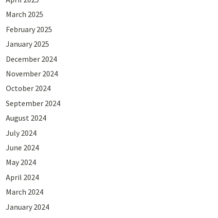
March 2025
February 2025
January 2025
December 2024
November 2024
October 2024
September 2024
August 2024
July 2024
June 2024
May 2024
April 2024
March 2024
January 2024