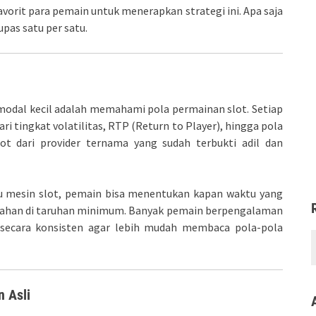
vorit para pemain untuk menerapkan strategi ini. Apa saja
upas satu per satu.
 modal kecil adalah memahami pola permainan slot. Setiap
ari tingkat volatilitas, RTP (Return to Player), hingga pola
ot dari provider ternama yang sudah terbukti adil dan
u mesin slot, pemain bisa menentukan kapan waktu yang
tahan di taruhan minimum. Banyak pemain berpengalaman
secara konsisten agar lebih mudah membaca pola-pola
 Asli