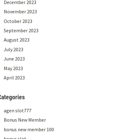
December 2023
November 2023
October 2023
September 2023
August 2023
July 2023
June 2023
May 2023
April 2023
Categories
agen slot777
Bonus New Member
bonus new member 100
bonus slot