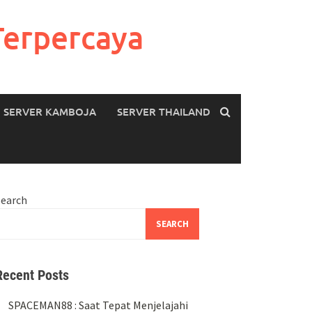
Terpercaya
SERVER KAMBOJA
SERVER THAILAND
Search
SEARCH
Recent Posts
SPACEMAN88 : Saat Tepat Menjelajahi