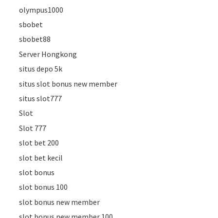
olympus1000
sbobet
sbobet88
Server Hongkong
situs depo 5k
situs slot bonus new member
situs slot777
Slot
Slot 777
slot bet 200
slot bet kecil
slot bonus
slot bonus 100
slot bonus new member
slot bonus new member 100