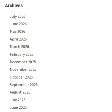
Archives
July 2026
June 2026
May 2026
April 2026
March 2026
February 2026
December 2025
November 2025
October 2025
September 2025
August 2025
July 2025
June 2025