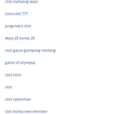
slot mahjong ways
toto slot 777
pragmatic slot
depo 25 bonus 25
slot gacor gampang menang
gates of olympus
slot toto
slot
slot spaceman
slot bonus new member