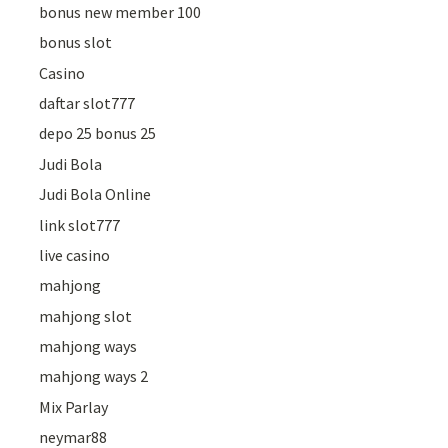
bonus new member 100
bonus slot
Casino
daftar slot777
depo 25 bonus 25
Judi Bola
Judi Bola Online
link slot777
live casino
mahjong
mahjong slot
mahjong ways
mahjong ways 2
Mix Parlay
neymar88