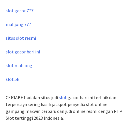
slot gacor 777
mahjong 777
situs slot resmi
slot gacor hari ini
slot mahjong
slot 5k
CERIABET adalah situs judi
slot
gacor hari ini terbaik dan
terpercaya sering kasih jackpot penyedia slot online
gampang maxwin terbaru dan judi online resmi dengan RTP
Slot tertinggi 2023 Indonesia.