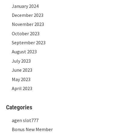
January 2024
December 2023
November 2023
October 2023
September 2023
August 2023
July 2023
June 2023
May 2023
April 2023
Categories
agen slot777
Bonus New Member