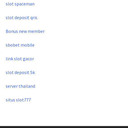
slot spaceman
slot deposit qris
Bonus new member
sbobet mobile
link slot gacor
slot deposit 5k
server thailand
situs slot777