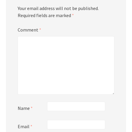
Your email address will not be published.
Required fields are marked
*
Comment
*
Name
*
Email
*