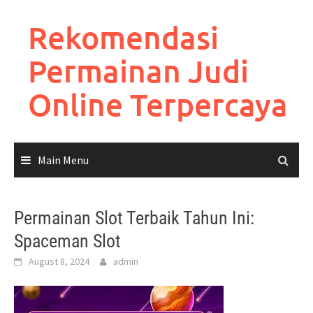
Skip
to
Rekomendasi
content
Permainan Judi
Online Terpercaya
Main Menu
Permainan Slot Terbaik Tahun Ini:
Spaceman Slot
August 8, 2024
admin