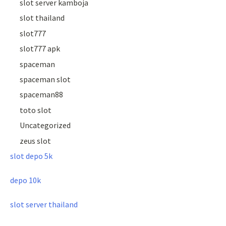
slot server kamboja
slot thailand
slot777
slot777 apk
spaceman
spaceman slot
spaceman88
toto slot
Uncategorized
zeus slot
slot depo 5k
depo 10k
slot server thailand