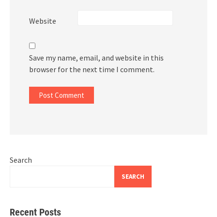
Website
Save my name, email, and website in this
browser for the next time I comment.
Search
SEARCH
Recent Posts