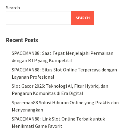
Search
SEARCH
Recent Posts
SPACEMAN88 : Saat Tepat Menjelajahi Permainan
dengan RTP yang Kompetitif
SPACEMAN88 : Situs Slot Online Terpercaya dengan
Layanan Profesional
Slot Gacor 2026: Teknologi AI, Fitur Hybrid, dan
Pengaruh Komunitas di Era Digital
Spaceman88 Solusi Hiburan Online yang Praktis dan
Menyenangkan
SPACEMAN88 : Link Slot Online Terbaik untuk
Menikmati Game Favorit