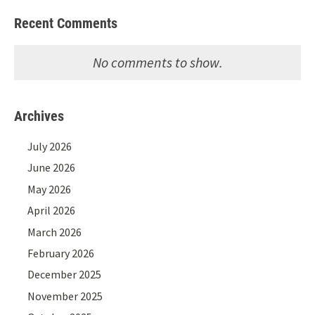
Recent Comments
No comments to show.
Archives
July 2026
June 2026
May 2026
April 2026
March 2026
February 2026
December 2025
November 2025