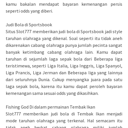
kamu bakalan mendapat bayaran kemenangan persis
seperti odds yang diberi.
Judi Bola di Sportsbook
Situs Slot777 memberikan judi bola di Sportsbook jadi style
taruhan olahraga yang dikenal. Soal seperti itu tidak aneh
dikarenakan cabang olahraga punya jumlah pecinta sangat
banyak ketimbang cabang olahraga lain. Kamu dapat
taruhan di sejumlah laga sepak bola dari Beberapa liga
teristimewa, seperti Liga Italia, Liga Inggris, Liga Spanyol,
Liga Prancis, Liga Jerman dan Beberapa liga yang lainnya
dari seluruhnya Dunia. Cukup menyangka juara pada satu
laga sepak bola, karena itu kamu dapat peroleh bayaran
kemenangan sama sesuai odds yang dikasihkan.
Fishing God Di dalam permainan Tembak Ikan
Slot777 memberikan judi bola di Tembak Ikan menjadi
mode taruhan olahraga yang terkenal. Hal semacam itu
tidak aneh berkat cabang olahraga miliki jumlah