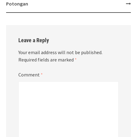
Potongan
Leave a Reply
Your email address will not be published.
Required fields are marked
*
Comment
*