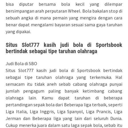
bisa diputar bersama bola kecil yang dilempar
bersimpangan arah perputaran Wheel. Bola bakalan stop di
sebuah angka di mana pemain yang mengira dengan cara
benar dapat mengalami bayaran sesuai sama gaya taruhan
yang dipakai.
Situs Slot777 kasih judi bola di Sportsbook
bertindak sebagai tipe taruhan olahraga
Judi Bola di SBO
Situs Slot777 kasih judi bola di Sportsbook bertindak
sebagai tipe taruhan olahraga yang terkemuka. Hal
semacam itu tidak aneh sebab cabang olahraga punyai
jumlah pengagum paling banyak ketimbang cabang
olahraga lain. Kamu dapat taruhan di beberapa
pertandingan sepak bola dari Beberapa liga terbaik, seperti
Liga Italia, Liga Inggris, Liga Spanyol, Liga Prancis, Liga
Jerman dan Beberapa liga yang lain dari seluruh Dunia.
Cukup menerka juara dalam satu laga sepak bola, sebab itu