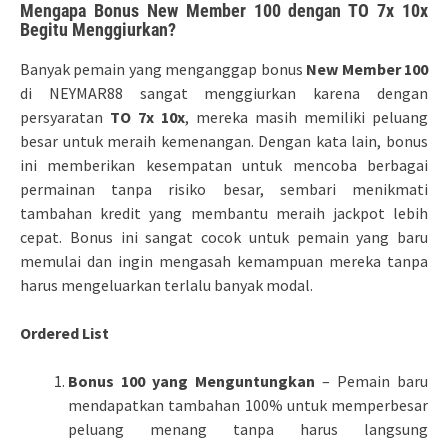
Mengapa Bonus New Member 100 dengan TO 7x 10x
Begitu Menggiurkan?
Banyak pemain yang menganggap bonus
New Member 100
di NEYMAR88 sangat menggiurkan karena dengan
persyaratan
TO 7x 10x
, mereka masih memiliki peluang
besar untuk meraih kemenangan. Dengan kata lain, bonus
ini memberikan kesempatan untuk mencoba berbagai
permainan tanpa risiko besar, sembari menikmati
tambahan kredit yang membantu meraih jackpot lebih
cepat. Bonus ini sangat cocok untuk pemain yang baru
memulai dan ingin mengasah kemampuan mereka tanpa
harus mengeluarkan terlalu banyak modal.
Ordered List
Bonus 100 yang Menguntungkan
– Pemain baru
mendapatkan tambahan 100% untuk memperbesar
peluang menang tanpa harus langsung