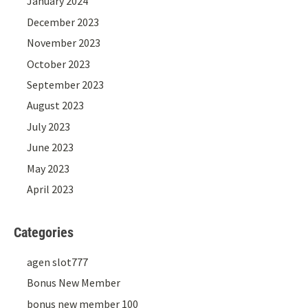
January 2024
December 2023
November 2023
October 2023
September 2023
August 2023
July 2023
June 2023
May 2023
April 2023
Categories
agen slot777
Bonus New Member
bonus new member 100