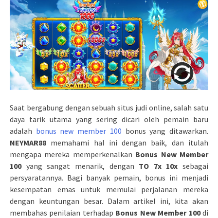
Saat bergabung dengan sebuah situs judi online, salah satu
daya tarik utama yang sering dicari oleh pemain baru
adalah
bonus new member 100
bonus yang ditawarkan.
NEYMAR88
memahami hal ini dengan baik, dan itulah
mengapa mereka memperkenalkan
Bonus New Member
100
yang sangat menarik, dengan
TO 7x 10x
sebagai
persyaratannya. Bagi banyak pemain, bonus ini menjadi
kesempatan emas untuk memulai perjalanan mereka
dengan keuntungan besar. Dalam artikel ini, kita akan
membahas penilaian terhadap
Bonus New Member 100
di