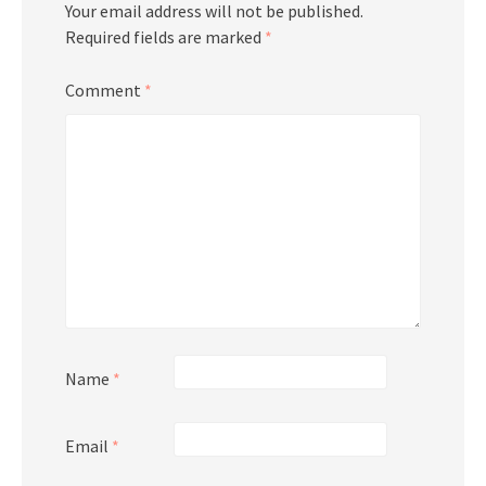
Your email address will not be published.
Required fields are marked
*
Comment
*
Name
*
Email
*