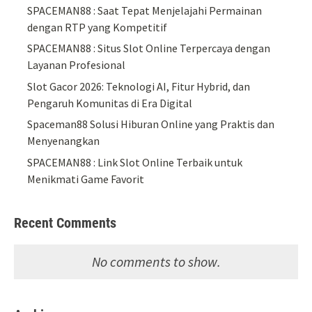
SPACEMAN88 : Saat Tepat Menjelajahi Permainan
dengan RTP yang Kompetitif
SPACEMAN88 : Situs Slot Online Terpercaya dengan
Layanan Profesional
Slot Gacor 2026: Teknologi AI, Fitur Hybrid, dan
Pengaruh Komunitas di Era Digital
Spaceman88 Solusi Hiburan Online yang Praktis dan
Menyenangkan
SPACEMAN88 : Link Slot Online Terbaik untuk
Menikmati Game Favorit
Recent Comments
No comments to show.