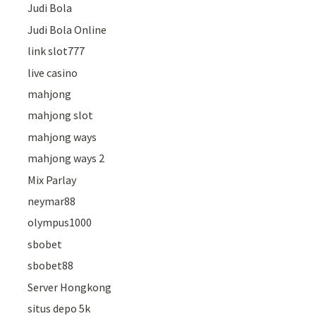
Judi Bola
Judi Bola Online
link slot777
live casino
mahjong
mahjong slot
mahjong ways
mahjong ways 2
Mix Parlay
neymar88
olympus1000
sbobet
sbobet88
Server Hongkong
situs depo 5k