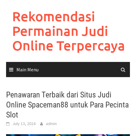
Skip
to
Rekomendasi
content
Permainan Judi
Online Terpercaya
Main Menu
Penawaran Terbaik dari Situs Judi
Online Spaceman88 untuk Para Pecinta
Slot
July 13, 2024
admin