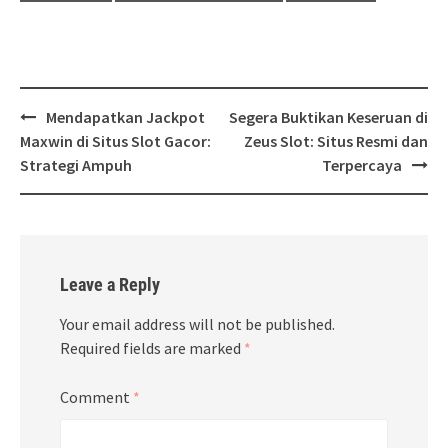
Post
Mendapatkan Jackpot
Segera Buktikan Keseruan di
navigation
Maxwin di Situs Slot Gacor:
Zeus Slot: Situs Resmi dan
Strategi Ampuh
Terpercaya
Leave a Reply
Your email address will not be published.
Required fields are marked
*
Comment
*