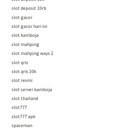
slot deposit 10rb
slot gacor
slot gacor hari ini
slot kamboja
slot mahjong
slot mahjong ways 2
slot qris
slot qris 10k
slot resmi
slot server kamboja
slot thailand
slot777
slot777 apk
spaceman