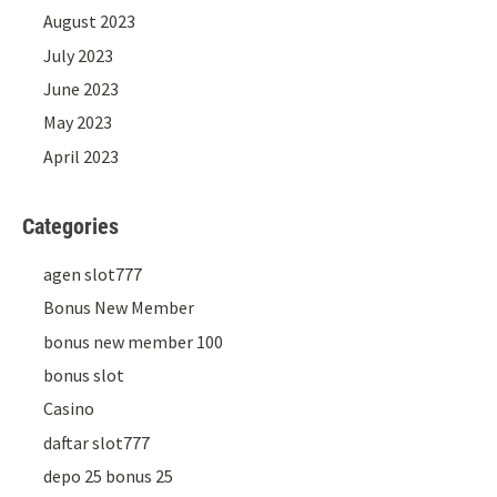
August 2023
July 2023
June 2023
May 2023
April 2023
Categories
agen slot777
Bonus New Member
bonus new member 100
bonus slot
Casino
daftar slot777
depo 25 bonus 25