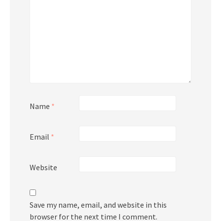
Name
*
Email
*
Website
Save my name, email, and website in this
browser for the next time I comment.