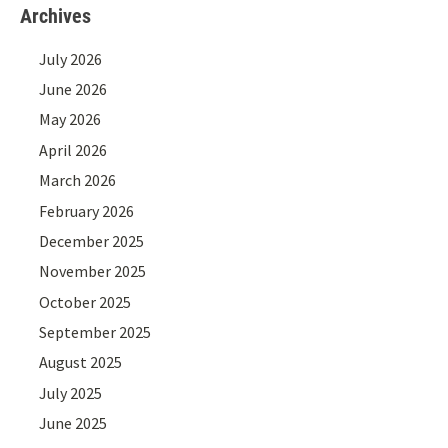
Archives
July 2026
June 2026
May 2026
April 2026
March 2026
February 2026
December 2025
November 2025
October 2025
September 2025
August 2025
July 2025
June 2025