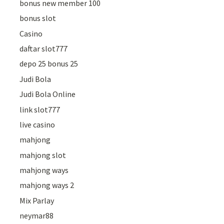
bonus new member 100
bonus slot
Casino
daftar slot777
depo 25 bonus 25
Judi Bola
Judi Bola Online
link slot777
live casino
mahjong
mahjong slot
mahjong ways
mahjong ways 2
Mix Parlay
neymar88