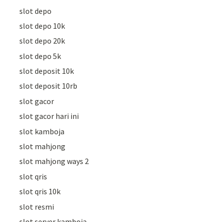
slot depo
slot depo 10k
slot depo 20k
slot depo 5k
slot deposit 10k
slot deposit 10rb
slot gacor
slot gacor hari ini
slot kamboja
slot mahjong
slot mahjong ways 2
slot qris
slot qris 10k
slot resmi
slot server kamboja