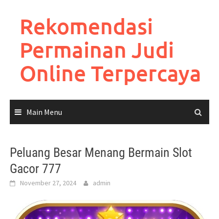
Skip
to
Rekomendasi
content
Permainan Judi
Online Terpercaya
Main Menu
Peluang Besar Menang Bermain Slot
Gacor 777
November 27, 2024
admin