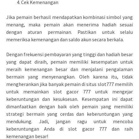
Cek Kemenangan
Jika pemain berhasil mendapatkan kombinasi simbol yang
menang, maka pemain akan menerima hadiah sesuai
dengan aturan permainan. Pastikan untuk selalu
memeriksa kemenangan dan saldo akun secara berkala.
Dengan frekuensi pembayaran yang tinggi dan hadiah besar
yang dapat diraih, pemain memiliki kesempatan untuk
meraih kemenangan besar dan menjalani pengalaman
bermain yang menyenangkan. Oleh karena itu, tidak
mengherankan jika banyak pemain di situs slot777 memilih
untuk memainkan slot gacor 777 untuk mengejar
keberuntungan dan kesuksesan. Kesempatan ini dapat
dimanfaatkan dengan baik oleh pemain yang memiliki
strategi bermain yang cerdas dan keberuntungan yang
mendukung. Jadi, jangan ragu untuk mencoba
keberuntungan Anda di slot gacor 777 dan raih
kemenangan besar!