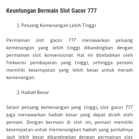
Keuntungan Bermain Slot Gacor 777
Peluang Kemenangan Lebih Tinggi
Permainan slot gacor 777 menawarkan peluang
kemenangan yang lebih tinggi dibandingkan dengan
permainan slot konvensional. Hal ini disebabkan oleh
frekuensi pembayaran yang tinggi, sehingga pemain
memiliki kesempatan yang lebih besar untuk meraih
kemenangan.
Hadiah Besar
Selain peluang kemenangan yang tinggi, slot gacor 777
juga menawarkan hadiah besar yang dapat diraih oleh
pemain. Dengan bermain di slot ini, pemain memiliki
kesempatan untuk memenangkan hadiah yang jumlahnya
jauh lebih besar dibandingkan dengan permainan slot