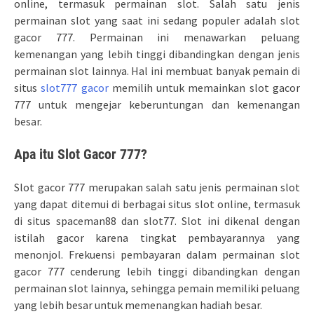
online, termasuk permainan slot. Salah satu jenis
permainan slot yang saat ini sedang populer adalah slot
gacor 777. Permainan ini menawarkan peluang
kemenangan yang lebih tinggi dibandingkan dengan jenis
permainan slot lainnya. Hal ini membuat banyak pemain di
situs
slot777 gacor
memilih untuk memainkan slot gacor
777 untuk mengejar keberuntungan dan kemenangan
besar.
Apa itu Slot Gacor 777?
Slot gacor 777 merupakan salah satu jenis permainan slot
yang dapat ditemui di berbagai situs slot online, termasuk
di situs spaceman88 dan slot77. Slot ini dikenal dengan
istilah gacor karena tingkat pembayarannya yang
menonjol. Frekuensi pembayaran dalam permainan slot
gacor 777 cenderung lebih tinggi dibandingkan dengan
permainan slot lainnya, sehingga pemain memiliki peluang
yang lebih besar untuk memenangkan hadiah besar.