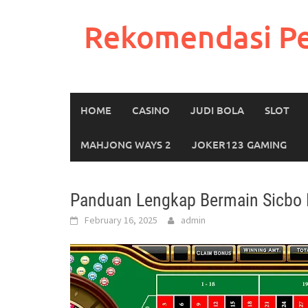
Skip
to
Rekomendasi Pe
content
HOME
CASINO
JUDI BOLA
SLOT
MAHJONG WAYS 2
JOKER123 GAMING
Panduan Lengkap Bermain Sicbo D
February 16, 2025
admin