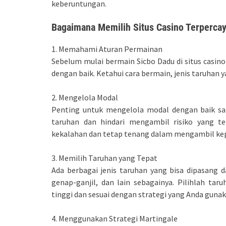
keberuntungan.
Bagaimana Memilih Situs Casino Terperca
1. Memahami Aturan Permainan
Sebelum mulai bermain Sicbo Dadu di situs casi
dengan baik. Ketahui cara bermain, jenis taruhan 
2. Mengelola Modal
Penting untuk mengelola modal dengan baik sa
taruhan dan hindari mengambil risiko yang te
kekalahan dan tetap tenang dalam mengambil ke
3. Memilih Taruhan yang Tepat
Ada berbagai jenis taruhan yang bisa dipasang d
genap-ganjil, dan lain sebagainya. Pilihlah t
tinggi dan sesuai dengan strategi yang Anda gunak
4. Menggunakan Strategi Martingale