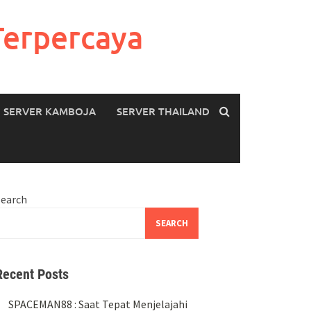
Terpercaya
SERVER KAMBOJA
SERVER THAILAND
Search
SEARCH
Recent Posts
SPACEMAN88 : Saat Tepat Menjelajahi