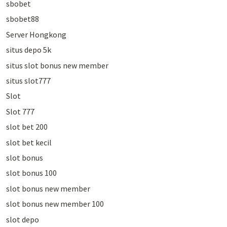
sbobet
sbobet88
Server Hongkong
situs depo 5k
situs slot bonus new member
situs slot777
Slot
Slot 777
slot bet 200
slot bet kecil
slot bonus
slot bonus 100
slot bonus new member
slot bonus new member 100
slot depo