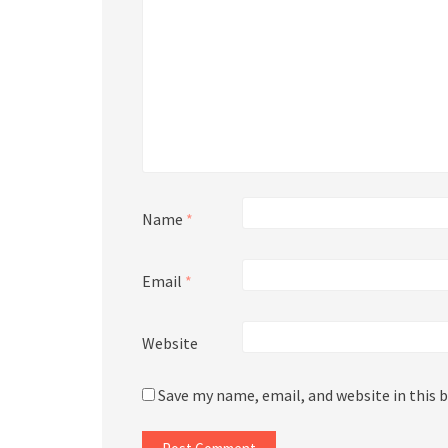
Name
*
Email
*
Website
Save my name, email, and website in this 