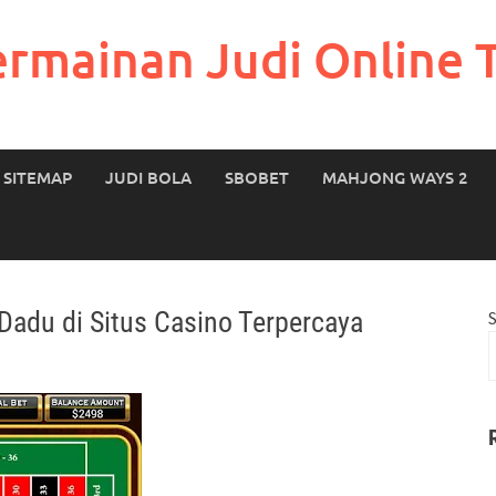
rmainan Judi Online 
SITEMAP
JUDI BOLA
SBOBET
MAHJONG WAYS 2
adu di Situs Casino Terpercaya