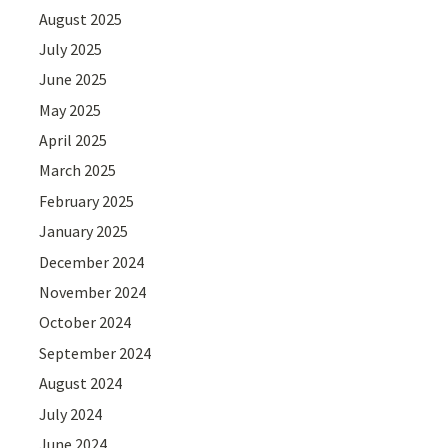
August 2025
July 2025
June 2025
May 2025
April 2025
March 2025
February 2025
January 2025
December 2024
November 2024
October 2024
September 2024
August 2024
July 2024
June 2024