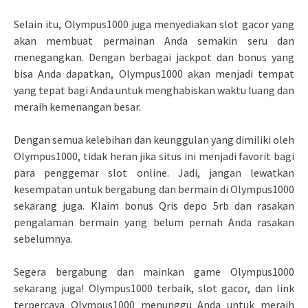
Selain itu, Olympus1000 juga menyediakan slot gacor yang
akan membuat permainan Anda semakin seru dan
menegangkan. Dengan berbagai jackpot dan bonus yang
bisa Anda dapatkan, Olympus1000 akan menjadi tempat
yang tepat bagi Anda untuk menghabiskan waktu luang dan
meraih kemenangan besar.
Dengan semua kelebihan dan keunggulan yang dimiliki oleh
Olympus1000, tidak heran jika situs ini menjadi favorit bagi
para penggemar slot online. Jadi, jangan lewatkan
kesempatan untuk bergabung dan bermain di Olympus1000
sekarang juga. Klaim bonus Qris depo 5rb dan rasakan
pengalaman bermain yang belum pernah Anda rasakan
sebelumnya.
Segera bergabung dan mainkan game Olympus1000
sekarang juga! Olympus1000 terbaik, slot gacor, dan link
terpercaya Olympus1000 menunggu Anda untuk meraih