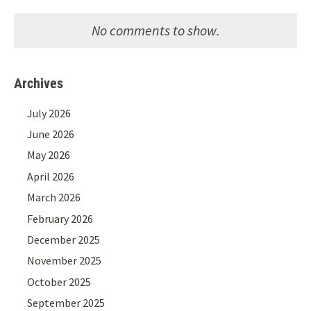
No comments to show.
Archives
July 2026
June 2026
May 2026
April 2026
March 2026
February 2026
December 2025
November 2025
October 2025
September 2025