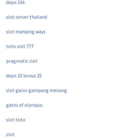
depo 10k
slot server thailand
slot mahjong ways
toto slot 777
pragmatic slot
depo 25 bonus 25
slot gacor gampang menang
gates of olympus
slot toto
slot