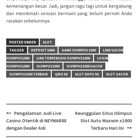
kemenangan besar. Jadi, jangan ragu lagi untuk bergabung
dan menikmati sensasi bermain yang belum pernah Anda
rasakan sebelumnya.
POSTED UNDER
SLOT
TAGGED
DEPOSIT 5000
GAME OLYMPUS 1000
LINK GACOR
OLYMPUS1000
LINK TERPERCAYA OLYMPUS1000
LOGIN
OLYMPUS1000
OLYMPUS1000
OLYMPUS1000 GACOR
OLYMPUS1000 TERBAIK
QRIS 5K
SLOT DEPO 5K
SLOT GACOR
Post
Pengalaman Judi Live
Keunggulan Situs Olimpus
navigation
Casino Otentik di NEYMAR88
Slot Auto Maxwin x1000
dengan Dealer Asli
Terbaru Hari Ini