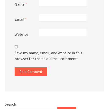
Name
*
Email
*
Website
Save my name, email, and website in this
browser for the next time I comment.
Search