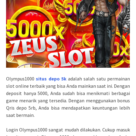
Olympus1000
situs depo 5k
adalah salah satu permainan
slot online terbaik yang bisa Anda mainkan saat ini. Dengan
deposit hanya 5000, Anda sudah bisa menikmati berbagai
game menarik yang tersedia. Dengan menggunakan bonus
Qris depo 5rb, Anda bisa mendapatkan keuntungan lebih
saat bermain.
Login Olympus1000 sangat mudah dilakukan. Cukup masuk