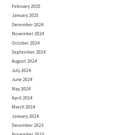
February 2025
January 2025
December 2024
November 2024
October 2024
September 2024
August 2024
July 2024
June 2024
May 2024
April 2024
March 2024
January 2024
December 2023
November 2023