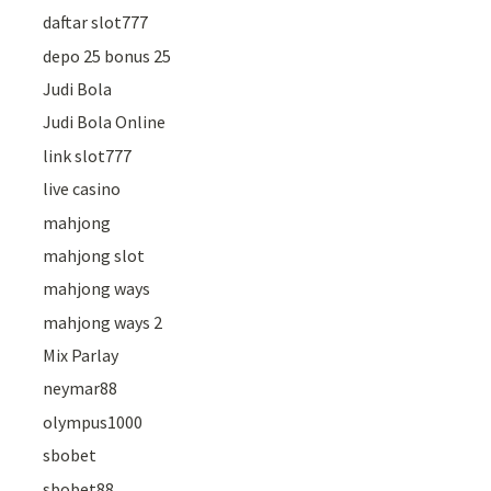
daftar slot777
depo 25 bonus 25
Judi Bola
Judi Bola Online
link slot777
live casino
mahjong
mahjong slot
mahjong ways
mahjong ways 2
Mix Parlay
neymar88
olympus1000
sbobet
sbobet88