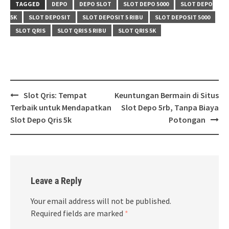
TAGGED
DEPO
DEPO SLOT
SLOT DEPO 5000
SLOT DEPO
5K
SLOT DEPOSIT
SLOT DEPOSIT 5 RIBU
SLOT DEPOSIT 5000
SLOT QRIS
SLOT QRIS 5 RIBU
SLOT QRIS 5K
Post
Slot Qris: Tempat
Keuntungan Bermain di Situs
navigation
Terbaik untuk Mendapatkan
Slot Depo 5rb, Tanpa Biaya
Slot Depo Qris 5k
Potongan
Leave a Reply
Your email address will not be published.
Required fields are marked
*