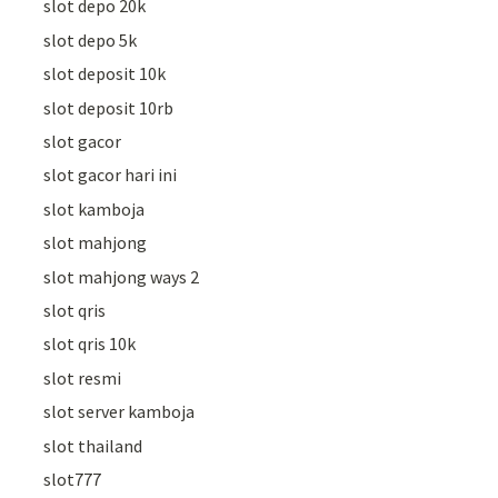
slot depo 20k
slot depo 5k
slot deposit 10k
slot deposit 10rb
slot gacor
slot gacor hari ini
slot kamboja
slot mahjong
slot mahjong ways 2
slot qris
slot qris 10k
slot resmi
slot server kamboja
slot thailand
slot777