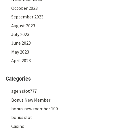
October 2023
September 2023
August 2023
July 2023
June 2023
May 2023
April 2023
Categories
agen slot777
Bonus New Member
bonus new member 100
bonus slot
Casino