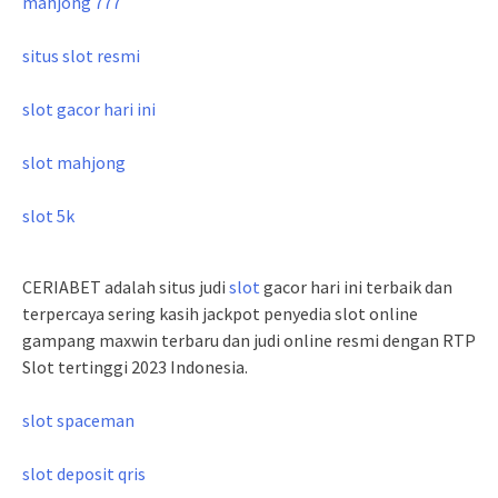
mahjong 777
situs slot resmi
slot gacor hari ini
slot mahjong
slot 5k
CERIABET adalah situs judi
slot
gacor hari ini terbaik dan
terpercaya sering kasih jackpot penyedia slot online
gampang maxwin terbaru dan judi online resmi dengan RTP
Slot tertinggi 2023 Indonesia.
slot spaceman
slot deposit qris