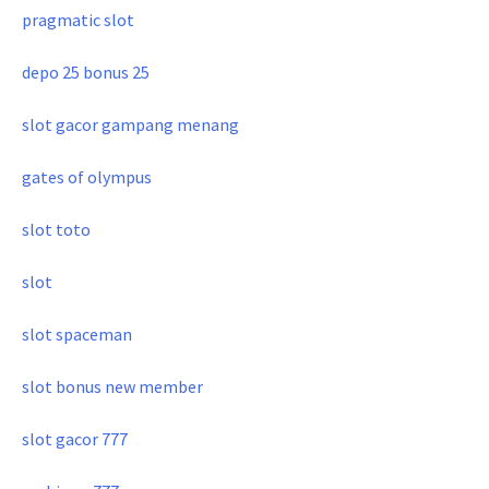
pragmatic slot
depo 25 bonus 25
slot gacor gampang menang
gates of olympus
slot toto
slot
slot spaceman
slot bonus new member
slot gacor 777