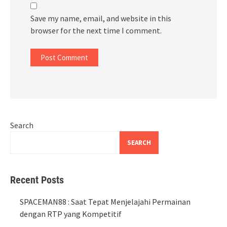
Save my name, email, and website in this
browser for the next time I comment.
Search
SEARCH
Recent Posts
SPACEMAN88 : Saat Tepat Menjelajahi Permainan
dengan RTP yang Kompetitif