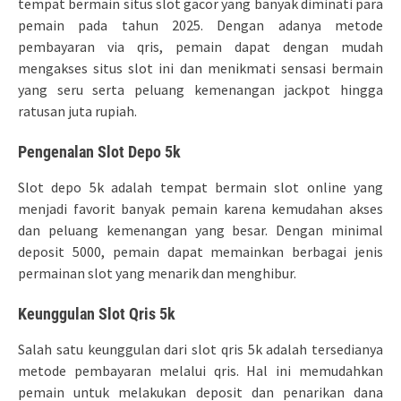
tempat bermain situs slot gacor yang banyak diminati para
pemain pada tahun 2025. Dengan adanya metode
pembayaran via qris, pemain dapat dengan mudah
mengakses situs slot ini dan menikmati sensasi bermain
yang seru serta peluang kemenangan jackpot hingga
ratusan juta rupiah.
Pengenalan Slot Depo 5k
Slot depo 5k adalah tempat bermain slot online yang
menjadi favorit banyak pemain karena kemudahan akses
dan peluang kemenangan yang besar. Dengan minimal
deposit 5000, pemain dapat memainkan berbagai jenis
permainan slot yang menarik dan menghibur.
Keunggulan Slot Qris 5k
Salah satu keunggulan dari slot qris 5k adalah tersedianya
metode pembayaran melalui qris. Hal ini memudahkan
pemain untuk melakukan deposit dan penarikan dana