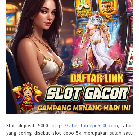
Slot deposit 5000
https://situsslotdepo5000.com/
atau
yang sering disebut slot depo 5k merupakan salah satu