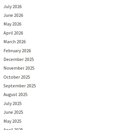
July 2026
June 2026
May 2026
April 2026
March 2026
February 2026
December 2025
November 2025
October 2025
September 2025
August 2025
July 2025
June 2025
May 2025
April 2025