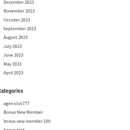
December 2023
November 2023
October 2023
September 2023
August 2023
July 2023
June 2023
May 2023
April 2023
Categories
agen slot777
Bonus New Member
bonus new member 100
bonus slot