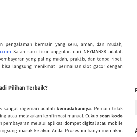
kan pengalaman bermain yang seru, aman, dan mudah,
a.com
Salah satu fitur unggulan dari NEYMAR88 adalah
embayaran yang paling mudah, praktis, dan tanpa ribet.
h bisa langsung menikmati permainan slot gacor dengan
i Pilihan Terbaik?
S sangat digemari adalah
kemudahannya
. Pemain tidak
ning atau melakukan konfirmasi manual. Cukup
scan kode
n pembayaran melalui aplikasi dompet digital atau mobile
langsung masuk ke akun Anda. Proses ini hanya memakan