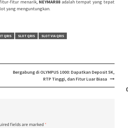
itur-fitur menarik,
NEYMAR88
adalah tempat yang tepat
slot yang menguntungkan.
IT QRIS
SLOT QRIS
SLOT VIA QRIS
Bergabung di OLYMPUS 1000: Dapatkan Deposit 5K,
RTP Tinggi, dan Fitur Luar Biasa
uired fields are marked
*