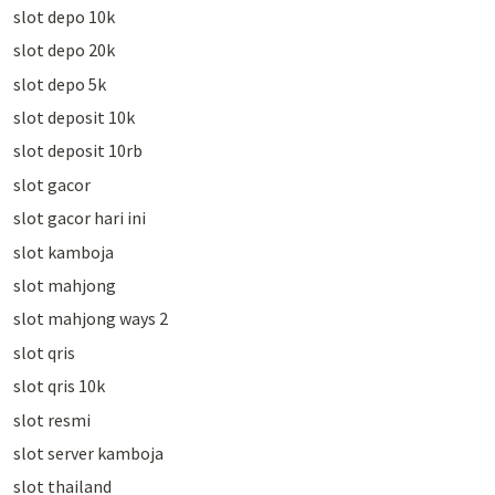
slot depo 10k
slot depo 20k
slot depo 5k
slot deposit 10k
slot deposit 10rb
slot gacor
slot gacor hari ini
slot kamboja
slot mahjong
slot mahjong ways 2
slot qris
slot qris 10k
slot resmi
slot server kamboja
slot thailand