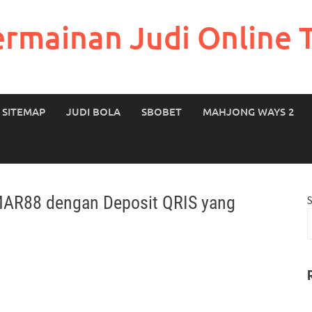
rmainan Judi Online 
SITEMAP
JUDI BOLA
SBOBET
MAHJONG WAYS 2
MAR88 dengan Deposit QRIS yang