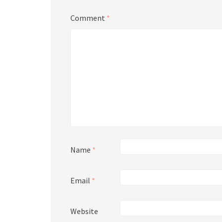
Comment
*
Name
*
Email
*
Website