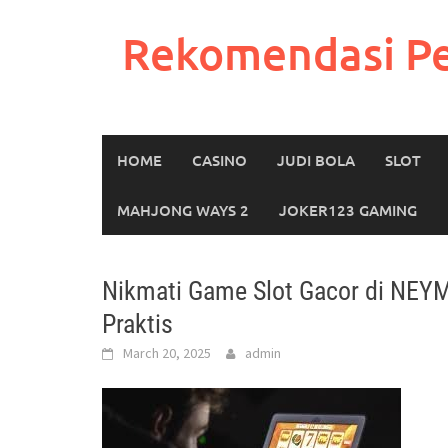
Skip
to
Rekomendasi Pe
content
HOME
CASINO
JUDI BOLA
SLOT
MAHJONG WAYS 2
JOKER123 GAMING
Nikmati Game Slot Gacor di NEY
Praktis
March 20, 2025
admin