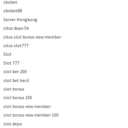
sbobet
sbobet88
Server Hongkong
situs depo 5k
situs slot bonus new member
situs slot777
Slot
Slot 777
slot bet 200
slot bet kecil
slot bonus
slot bonus 100
slot bonus new member
slot bonus new member 100
slot depo