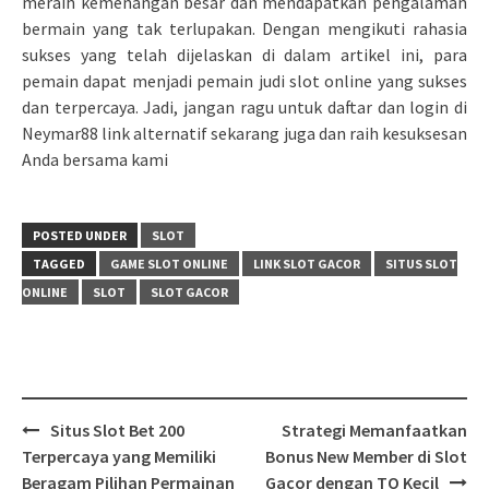
meraih kemenangan besar dan mendapatkan pengalaman
bermain yang tak terlupakan. Dengan mengikuti rahasia
sukses yang telah dijelaskan di dalam artikel ini, para
pemain dapat menjadi pemain judi slot online yang sukses
dan terpercaya. Jadi, jangan ragu untuk daftar dan login di
Neymar88 link alternatif sekarang juga dan raih kesuksesan
Anda bersama kami
POSTED UNDER
SLOT
TAGGED
GAME SLOT ONLINE
LINK SLOT GACOR
SITUS SLOT
ONLINE
SLOT
SLOT GACOR
Post
Situs Slot Bet 200
Strategi Memanfaatkan
navigation
Terpercaya yang Memiliki
Bonus New Member di Slot
Beragam Pilihan Permainan
Gacor dengan TO Kecil