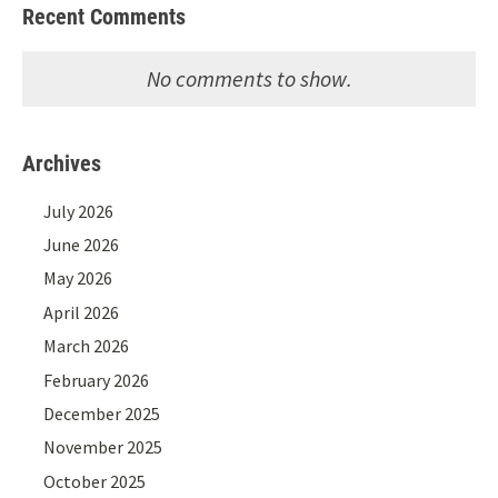
Recent Comments
No comments to show.
Archives
July 2026
June 2026
May 2026
April 2026
March 2026
February 2026
December 2025
November 2025
October 2025