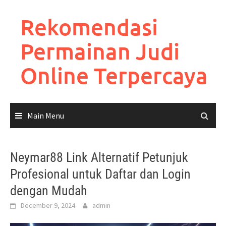
Skip
to
Rekomendasi
content
Permainan Judi
Online Terpercaya
Main Menu
Neymar88 Link Alternatif Petunjuk
Profesional untuk Daftar dan Login
dengan Mudah
December 9, 2024
admin