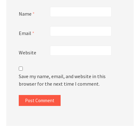
Name
*
Email
*
Website
Save my name, email, and website in this
browser for the next time I comment.