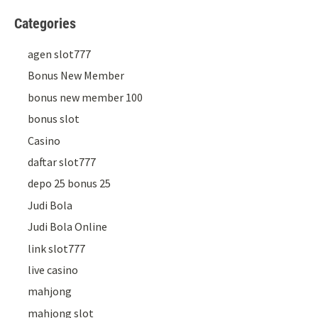
Categories
agen slot777
Bonus New Member
bonus new member 100
bonus slot
Casino
daftar slot777
depo 25 bonus 25
Judi Bola
Judi Bola Online
link slot777
live casino
mahjong
mahjong slot