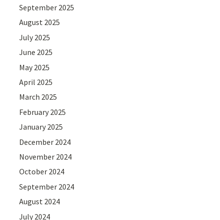
September 2025
August 2025
July 2025
June 2025
May 2025
April 2025
March 2025
February 2025
January 2025
December 2024
November 2024
October 2024
September 2024
August 2024
July 2024