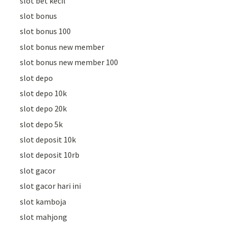
slot bet kecil
slot bonus
slot bonus 100
slot bonus new member
slot bonus new member 100
slot depo
slot depo 10k
slot depo 20k
slot depo 5k
slot deposit 10k
slot deposit 10rb
slot gacor
slot gacor hari ini
slot kamboja
slot mahjong