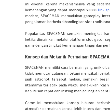
ini dikenal karena mekanismenya yang sederh
kemenangan yang dapat mencapai
x5000
.
link s
modern, SPACEMAN memadukan gameplay interak
pengalaman berbeda dibandingkan slot tradisiona
Popularitas SPACEMAN semakin meningkat kare
ketika dimainkan melalui platform slot gacor se
game dengan tingkat kemenangan tinggi dan perfo
Konsep dan Mekanik Permainan SPACEM
SPACEMAN memiliki cara bermain yang unik diband
tidak memutar gulungan, tetapi mengikuti perja
jauh astronot tersebut melaju, semakin besar
utamanya terletak pada waktu melakukan “cash 
Keputusan cepat dan insting menjadi bagian penti
Game ini memadukan konsep hiburan berbasis 
atmosfer permainan terasa lebih intens dan me