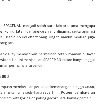
stik SPACEMAN menjadi salah satu faktor utama mengapa
g ikonik, latar luar angkasa yang dinamis, serta animasi
f. Desain sound effect yang ringan namun modern juga
nangkan.
gmatic Play memastikan permainan tetap nyaman di layar
esktop. Hal ini menjadikan SPACEMAN bukan hanya unggul
aman permainan itu sendiri.
x5000
emampuan memberikan perkalian kemenangan hingga
x5000
,
ngan mekanisme sederhana seperti ini. Potensi pembayaran
 dalam kategori “slot paling gacor” versi banyak pemain.