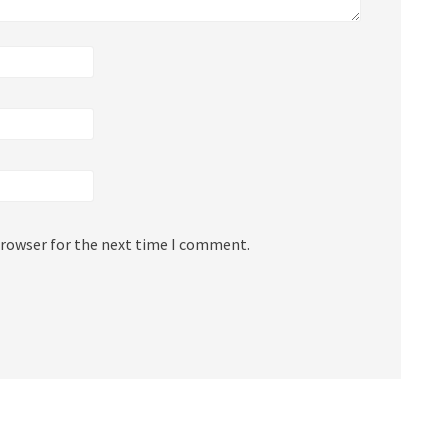
browser for the next time I comment.