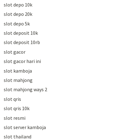
slot depo 10k
slot depo 20k
slot depo 5k
slot deposit 10k
slot deposit 10rb
slot gacor
slot gacor hari ini
slot kamboja
slot mahjong
slot mahjong ways 2
slot qris
slot qris 10k
slot resmi
slot server kamboja
slot thailand