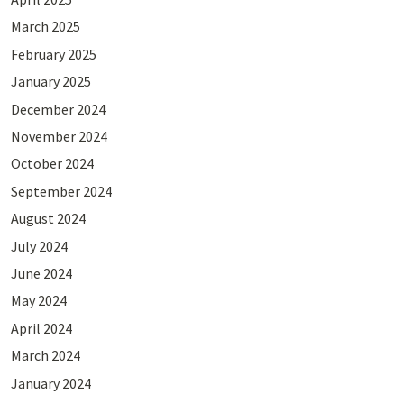
March 2025
February 2025
January 2025
December 2024
November 2024
October 2024
September 2024
August 2024
July 2024
June 2024
May 2024
April 2024
March 2024
January 2024