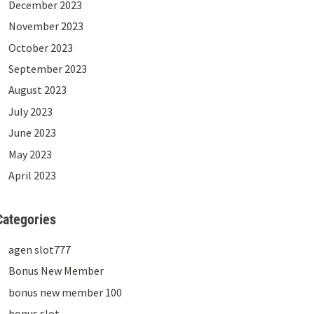
December 2023
November 2023
October 2023
September 2023
August 2023
July 2023
June 2023
May 2023
April 2023
Categories
agen slot777
Bonus New Member
bonus new member 100
bonus slot