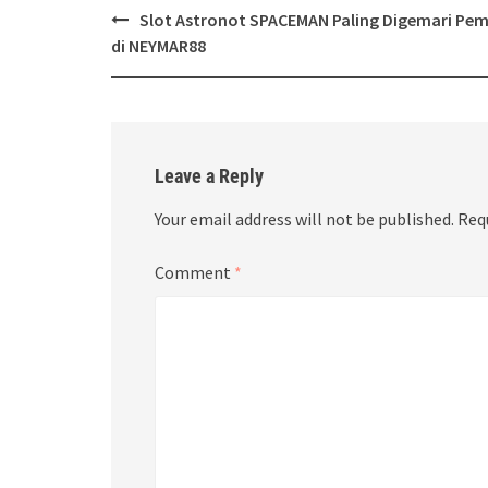
Post
Slot Astronot SPACEMAN Paling Digemari Pe
navigation
di NEYMAR88
Leave a Reply
Your email address will not be published.
Req
Comment
*