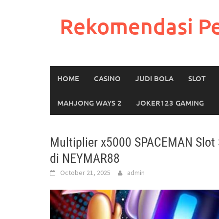
Skip
to
Rekomendasi Pe
content
HOME
CASINO
JUDI BOLA
SLOT
MAHJONG WAYS 2
JOKER123 GAMING
Multiplier x5000 SPACEMAN Slot
di NEYMAR88
October 21, 2025
admin