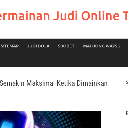
rmainan Judi Online 
SITEMAP
JUDI BOLA
SBOBET
MAHJONG WAYS 2
 Semakin Maksimal Ketika Dimainkan