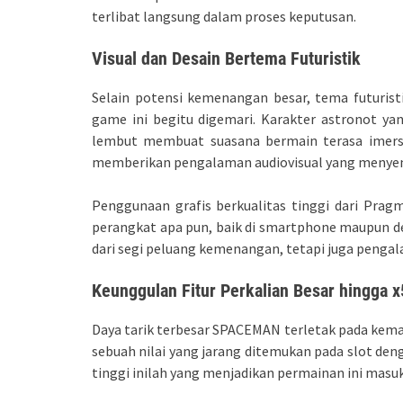
terlibat langsung dalam proses keputusan.
Visual dan Desain Bertema Futuristik
Selain potensi kemenangan besar, tema futuri
game ini begitu digemari. Karakter astronot yan
lembut membuat suasana bermain terasa imersi
memberikan pengalaman audiovisual yang menye
Penggunaan grafis berkualitas tinggi dari Pra
perangkat apa pun, baik di smartphone maupun d
dari segi peluang kemenangan, tetapi juga pengal
Keunggulan Fitur Perkalian Besar hingga 
Daya tarik terbesar SPACEMAN terletak pada k
sebuah nilai yang jarang ditemukan pada slot de
tinggi inilah yang menjadikan permainan ini masuk