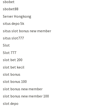
sbobet
sbobet88
Server Hongkong
situs depo 5k
situs slot bonus new member
situs slot777
Slot
Slot 777
slot bet 200
slot bet kecil
slot bonus
slot bonus 100
slot bonus new member
slot bonus new member 100
slot depo