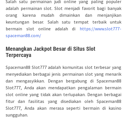
Salah satu permainan judi online yang paling populer
adalah permainan slot. Slot menjadi favorit bagi banyak
orang karena mudah dimainkan dan menjanjikan
keuntungan besar. Salah satu tempat terbaik untuk
bermain slot online adalah di
https://www.slot777-
spaceman88.com/
Menangkan Jackpot Besar di Situs Slot
Terpercaya
Spaceman88 Slot777 adalah komunitas slot terbesar yang
menyediakan berbagai jenis permainan slot yang menarik
dan mengasyikkan. Dengan bergabung di Spaceman88
Slot777, Anda akan mendapatkan pengalaman bermain
slot online yang tidak akan terlupakan. Dengan berbagai
fitur dan fasilitas yang disediakan oleh Spaceman88
Slot777, Anda akan merasa seperti bermain di kasino
sungguhan.