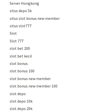
Server Hongkong
situs depo 5k
situs slot bonus new member
situs slot777
Slot
Slot 777
slot bet 200
slot bet kecil
slot bonus
slot bonus 100
slot bonus new member
slot bonus new member 100
slot depo
slot depo 10k
slot depo 20k