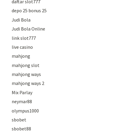
daftar slot777
depo 25 bonus 25
Judi Bola
Judi Bola Online
link slot777
live casino
mahjong
mahjong slot
mahjong ways
mahjong ways 2
Mix Parlay
neymar88
olympus1000
sbobet
sbobet88