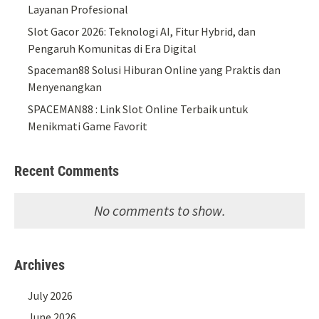
Layanan Profesional
Slot Gacor 2026: Teknologi AI, Fitur Hybrid, dan
Pengaruh Komunitas di Era Digital
Spaceman88 Solusi Hiburan Online yang Praktis dan
Menyenangkan
SPACEMAN88 : Link Slot Online Terbaik untuk
Menikmati Game Favorit
Recent Comments
No comments to show.
Archives
July 2026
June 2026