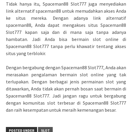
Tidak hanya itu, Spaceman88 Slot777 juga menyediakan
link alternatif spaceman88 untuk memudahkan akses Anda
ke situs mereka. Dengan adanya link alternatif
spaceman88, Anda dapat mengakses situs Spaceman88
Slot777 kapan saja dan di mana saja tanpa adanya
hambatan. Jadi Anda bisa bermain slot online di
Spaceman88 Slot777 tanpa perlu khawatir tentang akses
situs yang terblokir.
Dengan bergabung dengan Spaceman88 Slot777, Anda akan
merasakan pengalaman bermain slot online yang tak
terlupakan. Dengan berbagai jenis permainan slot yang
ditawarkan, Anda tidak akan pernah bosan saat bermain di
Spaceman88 Slot777. Jadi jangan ragu untuk bergabung
dengan komunitas slot terbesar di Spaceman88 Slot777
dan raih kesempatan untuk meraih kemenangan besar.
POSTED UNDER
SLOT