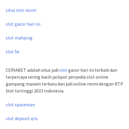
situs slot resmi
slot gacor hari ini
slot mahjong
slot 5k
CERIABET adalah situs judi
slot
gacor hari ini terbaik dan
terpercaya sering kasih jackpot penyedia slot online
gampang maxwin terbaru dan judi online resmi dengan RTP
Slot tertinggi 2023 Indonesia.
slot spaceman
slot deposit qris