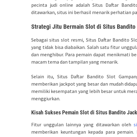
pecinta judi online adalah Situs Daftar Band
ditawarkan, situs ini berhasil menarik perhatian
Strategi Jitu Bermain Slot di Situs Bandito
Sebagai situs slot resmi, Situs Daftar Bandito
yang tidak bisa diabaikan. Salah satu fitur unggu
dan menghibur. Para pemain dapat menikmati be
macam tema dan tampilan yang menarik.
Selain itu, Situs Daftar Bandito Slot Gampa
memberikan jackpot yang besar dan mudah didapa
memiliki kesempatan yang lebih besar untuk me
menggiurkan.
Kisah Sukses Pemain Slot di Situs Bandito Jac
Fitur unggulan lainnya yang ditawarkan oleh
s
memberikan keuntungan kepada para pemain. 