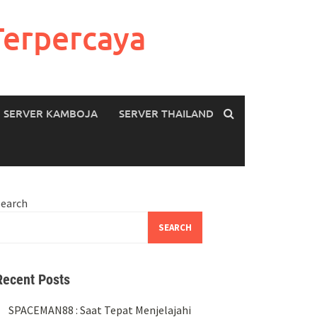
Terpercaya
SERVER KAMBOJA
SERVER THAILAND
Search
SEARCH
Recent Posts
SPACEMAN88 : Saat Tepat Menjelajahi