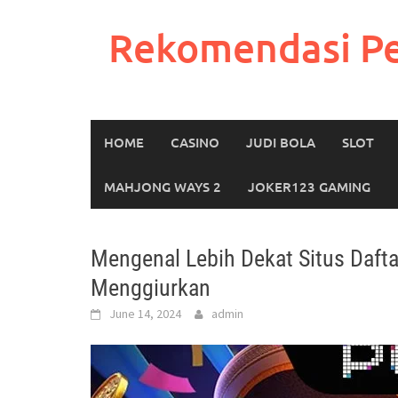
Skip
to
Rekomendasi Pe
content
HOME
CASINO
JUDI BOLA
SLOT
MAHJONG WAYS 2
JOKER123 GAMING
Mengenal Lebih Dekat Situs Daft
Menggiurkan
June 14, 2024
admin