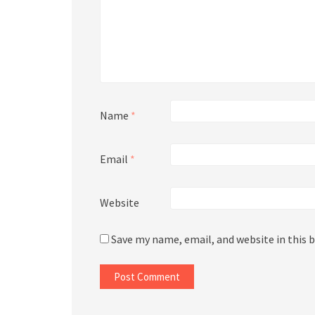
Name
*
Email
*
Website
Save my name, email, and website in this 