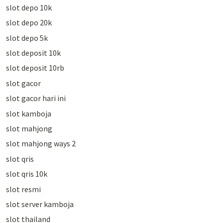
slot depo 10k
slot depo 20k
slot depo 5k
slot deposit 10k
slot deposit 10rb
slot gacor
slot gacor hari ini
slot kamboja
slot mahjong
slot mahjong ways 2
slot qris
slot qris 10k
slot resmi
slot server kamboja
slot thailand