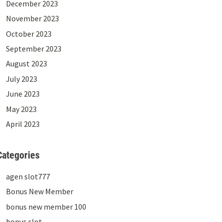
December 2023
November 2023
October 2023
September 2023
August 2023
July 2023
June 2023
May 2023
April 2023
Categories
agen slot777
Bonus New Member
bonus new member 100
bonus slot