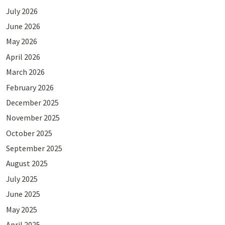
July 2026
June 2026
May 2026
April 2026
March 2026
February 2026
December 2025
November 2025
October 2025
September 2025
August 2025
July 2025
June 2025
May 2025
April 2025