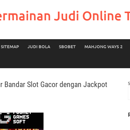
rmainan Judi Online 
SITEMAP
JUDI BOLA
SBOBET
MAHJONG WAYS 2
ar Bandar Slot Gacor dengan Jackpot