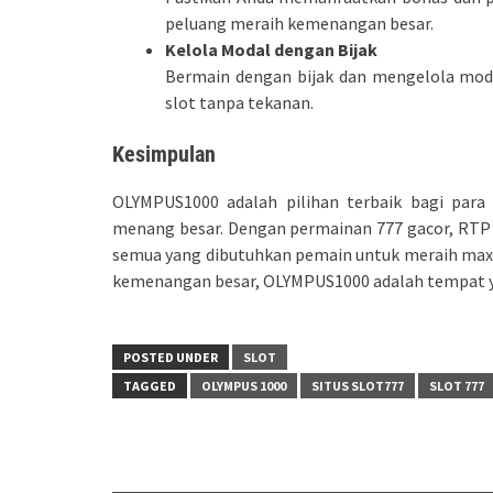
peluang meraih kemenangan besar.
Kelola Modal dengan Bijak
Bermain dengan bijak dan mengelola mod
slot tanpa tekanan.
Kesimpulan
OLYMPUS1000 adalah pilihan terbaik bagi para
menang besar. Dengan permainan 777 gacor, RTP t
semua yang dibutuhkan pemain untuk meraih max
kemenangan besar, OLYMPUS1000 adalah tempat y
POSTED UNDER
SLOT
TAGGED
OLYMPUS 1000
SITUS SLOT777
SLOT 777