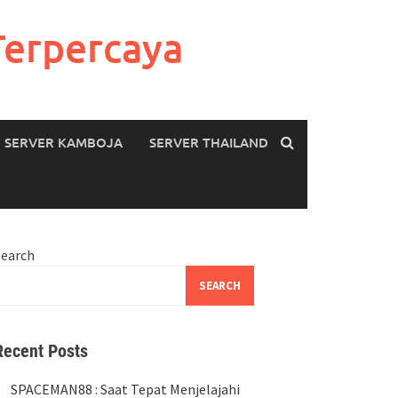
Terpercaya
SERVER KAMBOJA
SERVER THAILAND
Search
SEARCH
Recent Posts
SPACEMAN88 : Saat Tepat Menjelajahi