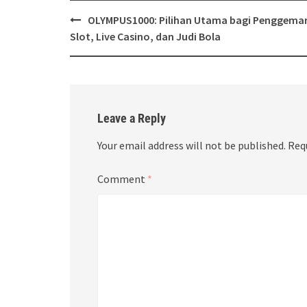
Post
OLYMPUS1000: Pilihan Utama bagi Penggema
navigation
Slot, Live Casino, dan Judi Bola
Leave a Reply
Your email address will not be published.
Req
Comment
*