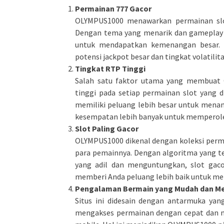
Permainan 777 Gacor
OLYMPUS1000 menawarkan permainan slot
Dengan tema yang menarik dan gameplay 
untuk mendapatkan kemenangan besar. S
potensi jackpot besar dan tingkat volatili
Tingkat RTP Tinggi
Salah satu faktor utama yang membuat 
tinggi pada setiap permainan slot yang
memiliki peluang lebih besar untuk men
kesempatan lebih banyak untuk memperole
Slot Paling Gacor
OLYMPUS1000 dikenal dengan koleksi perma
para pemainnya. Dengan algoritma yang t
yang adil dan menguntungkan, slot gacor
memberi Anda peluang lebih baik untuk m
Pengalaman Bermain yang Mudah dan M
Situs ini didesain dengan antarmuka ya
mengakses permainan dengan cepat dan 