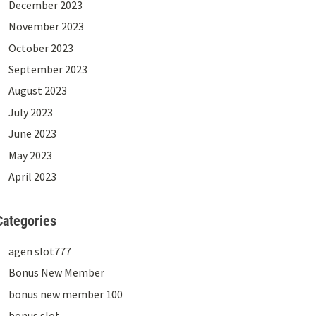
December 2023
November 2023
October 2023
September 2023
August 2023
July 2023
June 2023
May 2023
April 2023
Categories
agen slot777
Bonus New Member
bonus new member 100
bonus slot