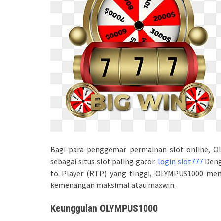
Bagi para penggemar permainan slot online, O
sebagai situs slot paling gacor.
login slot777
Deng
to Player (RTP) yang tinggi, OLYMPUS1000 men
kemenangan maksimal atau maxwin.
Keunggulan OLYMPUS1000