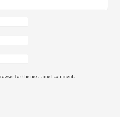
browser for the next time I comment.