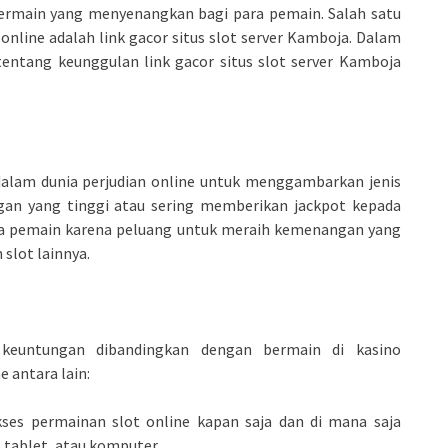
bermain yang menyenangkan bagi para pemain. Salah satu
nline adalah link gacor situs slot server Kamboja. Dalam
tentang keunggulan link gacor situs slot server Kamboja
 dalam dunia perjudian online untuk menggambarkan jenis
gan yang tinggi atau sering memberikan jackpot kepada
para pemain karena peluang untuk meraih kemenangan yang
slot lainnya.
keuntungan dibandingkan dengan bermain di kasino
e antara lain:
es permainan slot online kapan saja dan di mana saja
 tablet, atau komputer.