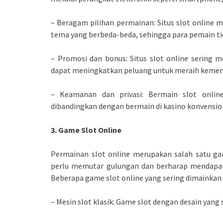
– Beragam pilihan permainan: Situs slot online
tema yang berbeda-beda, sehingga para pemain ti
– Promosi dan bonus: Situs slot online sering
dapat meningkatkan peluang untuk meraih keme
– Keamanan dan privasi: Bermain slot onlin
dibandingkan dengan bermain di kasino konvensio
3. Game Slot Online
Permainan slot online merupakan salah satu gam
perlu memutar gulungan dan berharap mendapa
Beberapa game slot online yang sering dimainkan 
– Mesin slot klasik: Game slot dengan desain yan