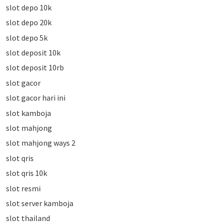
slot depo 10k
slot depo 20k
slot depo 5k
slot deposit 10k
slot deposit 10rb
slot gacor
slot gacor hari ini
slot kamboja
slot mahjong
slot mahjong ways 2
slot qris
slot qris 10k
slot resmi
slot server kamboja
slot thailand