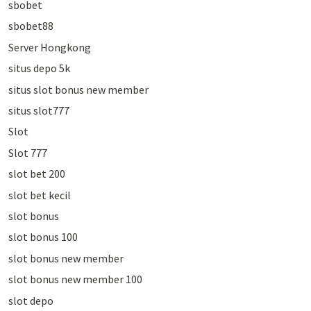
sbobet
sbobet88
Server Hongkong
situs depo 5k
situs slot bonus new member
situs slot777
Slot
Slot 777
slot bet 200
slot bet kecil
slot bonus
slot bonus 100
slot bonus new member
slot bonus new member 100
slot depo