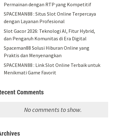
Permainan dengan RTP yang Kompetitif
SPACEMAN88 : Situs Slot Online Terpercaya
dengan Layanan Profesional
Slot Gacor 2026: Teknologi AI, Fitur Hybrid,
dan Pengaruh Komunitas di Era Digital
Spaceman88 Solusi Hiburan Online yang
Praktis dan Menyenangkan
SPACEMAN88 : Link Slot Online Terbaik untuk
Menikmati Game Favorit
Recent Comments
No comments to show.
Archives