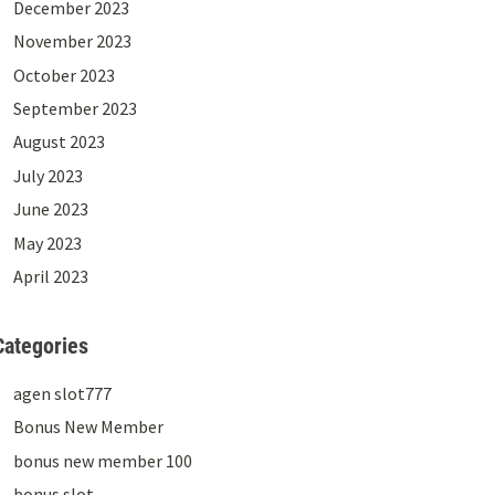
December 2023
November 2023
October 2023
September 2023
August 2023
July 2023
June 2023
May 2023
April 2023
Categories
agen slot777
Bonus New Member
bonus new member 100
bonus slot