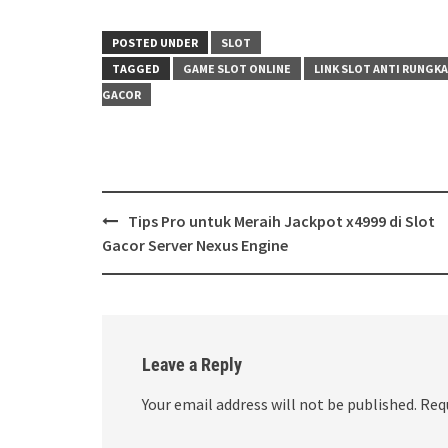
POSTED UNDER
SLOT
TAGGED
GAME SLOT ONLINE
LINK SLOT ANTI RUNGK
GACOR
Post
Tips Pro untuk Meraih Jackpot x4999 di Slot
navigation
Gacor Server Nexus Engine
Leave a Reply
Your email address will not be published.
Req