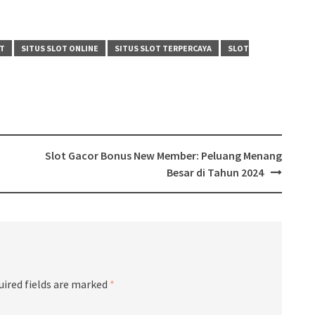
AT
SITUS SLOT ONLINE
SITUS SLOT TERPERCAYA
SLOT
Slot Gacor Bonus New Member: Peluang Menang
Besar di Tahun 2024
uired fields are marked
*