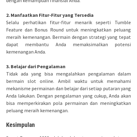
dengan kemampuan finansial Anda.
2. Manfaatkan Fitur-Fitur yang Tersedia
Selalu perhatikan fitur-fitur menarik seperti Tumble
Feature dan Bonus Round untuk meningkatkan peluang
meraih kemenangan. Bermain dengan strategi yang tepat
dapat membantu Anda memaksimalkan potensi
kemenangan Anda.
3. Belajar dari Pengalaman
Tidak ada yang bisa mengalahkan pengalaman dalam
bermain slot online. Ambil waktu untuk memahami
mekanisme permainan dan belajar dari setiap putaran yang
Anda lakukan. Dengan pengalaman yang cukup, Anda akan
bisa memperkirakan pola permainan dan meningkatkan
peluang meraih kemenangan.
Kesimpulan