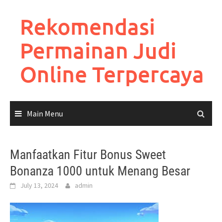
Skip
to
Rekomendasi
content
Permainan Judi
Online Terpercaya
Main Menu
Manfaatkan Fitur Bonus Sweet
Bonanza 1000 untuk Menang Besar
July 13, 2024
admin