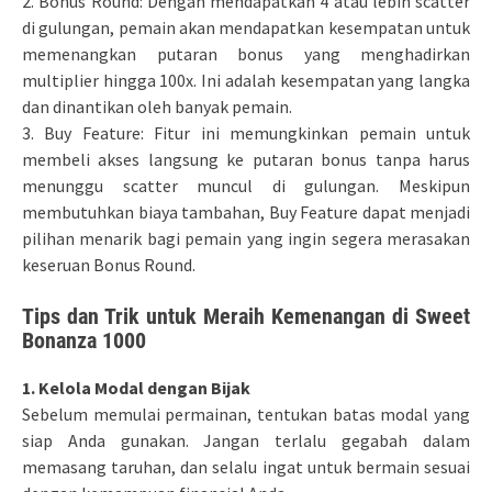
2. Bonus Round: Dengan mendapatkan 4 atau lebih scatter
di gulungan, pemain akan mendapatkan kesempatan untuk
memenangkan putaran bonus yang menghadirkan
multiplier hingga 100x. Ini adalah kesempatan yang langka
dan dinantikan oleh banyak pemain.
3. Buy Feature: Fitur ini memungkinkan pemain untuk
membeli akses langsung ke putaran bonus tanpa harus
menunggu scatter muncul di gulungan. Meskipun
membutuhkan biaya tambahan, Buy Feature dapat menjadi
pilihan menarik bagi pemain yang ingin segera merasakan
keseruan Bonus Round.
Tips dan Trik untuk Meraih Kemenangan di Sweet
Bonanza 1000
1. Kelola Modal dengan Bijak
Sebelum memulai permainan, tentukan batas modal yang
siap Anda gunakan. Jangan terlalu gegabah dalam
memasang taruhan, dan selalu ingat untuk bermain sesuai