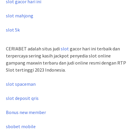
slot gacor hari ini
slot mahjong
slot 5k
CERIABET adalah situs judi
slot
gacor hari ini terbaik dan
terpercaya sering kasih jackpot penyedia slot online
gampang maxwin terbaru dan judi online resmi dengan RTP
Slot tertinggi 2023 Indonesia.
slot spaceman
slot deposit qris
Bonus new member
sbobet mobile