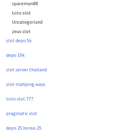
spaceman88
toto slot
Uncategorized
zeus slot
slot depo 5k
depo 10k
slot server thailand
slot mahjong ways
toto slot 777
pragmatic slot
depo 25 bonus 25