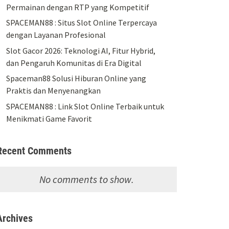
Permainan dengan RTP yang Kompetitif
SPACEMAN88 : Situs Slot Online Terpercaya
dengan Layanan Profesional
Slot Gacor 2026: Teknologi AI, Fitur Hybrid,
dan Pengaruh Komunitas di Era Digital
Spaceman88 Solusi Hiburan Online yang
Praktis dan Menyenangkan
SPACEMAN88 : Link Slot Online Terbaik untuk
Menikmati Game Favorit
Recent Comments
No comments to show.
Archives