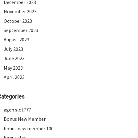
December 2023
November 2023
October 2023
September 2023
August 2023
July 2023
June 2023
May 2023
April 2023
Categories
agen slot777
Bonus New Member
bonus new member 100
bonus slot