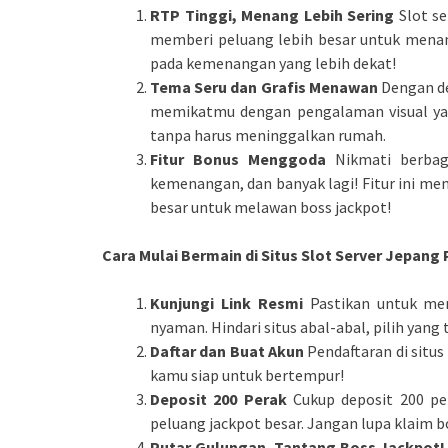
RTP Tinggi, Menang Lebih Sering
Slot se
memberi peluang lebih besar untuk menang
pada kemenangan yang lebih dekat!
Tema Seru dan Grafis Menawan
Dengan de
memikatmu dengan pengalaman visual yang
tanpa harus meninggalkan rumah.
Fitur Bonus Menggoda
Nikmati berbaga
kemenangan, dan banyak lagi! Fitur ini m
besar untuk melawan boss jackpot!
Cara Mulai Bermain di Situs Slot Server Jepang 
Kunjungi Link Resmi
Pastikan untuk men
nyaman. Hindari situs abal-abal, pilih yang 
Daftar dan Buat Akun
Pendaftaran di situs 
kamu siap untuk bertempur!
Deposit 200 Perak
Cukup deposit 200 pe
peluang jackpot besar. Jangan lupa klaim b
Putar Gulungan, Tantang Boss Jackpot!