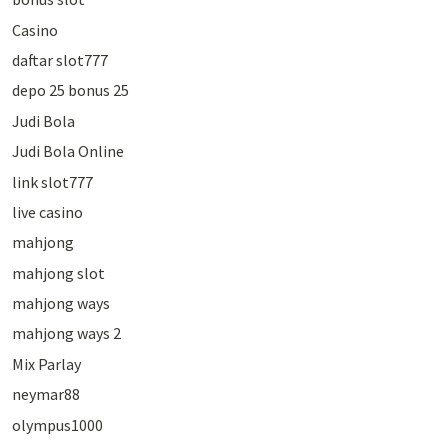
Casino
daftar slot777
depo 25 bonus 25
Judi Bola
Judi Bola Online
link slot777
live casino
mahjong
mahjong slot
mahjong ways
mahjong ways 2
Mix Parlay
neymar88
olympus1000