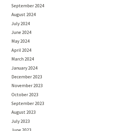
September 2024
August 2024
July 2024
June 2024
May 2024
April 2024
March 2024
January 2024
December 2023
November 2023
October 2023
September 2023
August 2023
July 2023
June 2023