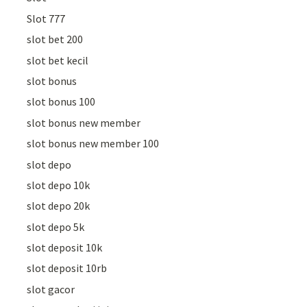
Slot 777
slot bet 200
slot bet kecil
slot bonus
slot bonus 100
slot bonus new member
slot bonus new member 100
slot depo
slot depo 10k
slot depo 20k
slot depo 5k
slot deposit 10k
slot deposit 10rb
slot gacor