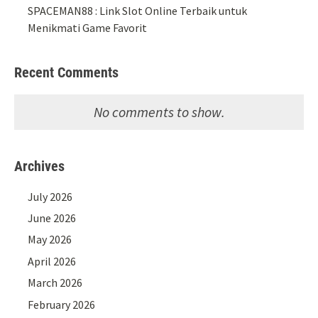
SPACEMAN88 : Link Slot Online Terbaik untuk
Menikmati Game Favorit
Recent Comments
No comments to show.
Archives
July 2026
June 2026
May 2026
April 2026
March 2026
February 2026