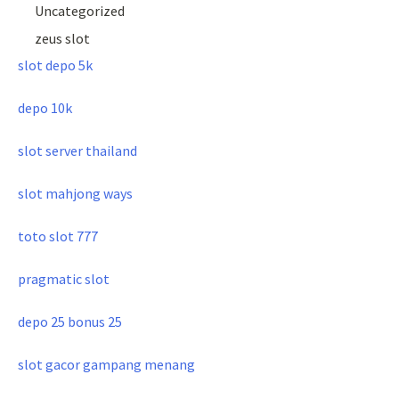
Uncategorized
zeus slot
slot depo 5k
depo 10k
slot server thailand
slot mahjong ways
toto slot 777
pragmatic slot
depo 25 bonus 25
slot gacor gampang menang