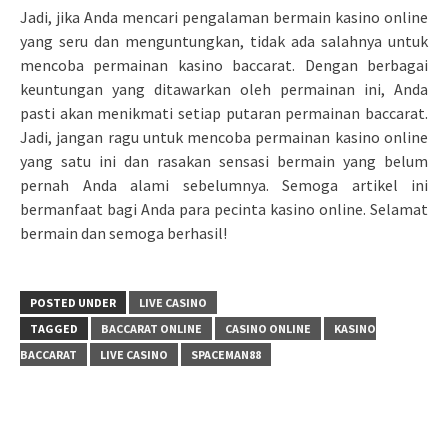
Jadi, jika Anda mencari pengalaman bermain kasino online
yang seru dan menguntungkan, tidak ada salahnya untuk
mencoba permainan kasino baccarat. Dengan berbagai
keuntungan yang ditawarkan oleh permainan ini, Anda
pasti akan menikmati setiap putaran permainan baccarat.
Jadi, jangan ragu untuk mencoba permainan kasino online
yang satu ini dan rasakan sensasi bermain yang belum
pernah Anda alami sebelumnya. Semoga artikel ini
bermanfaat bagi Anda para pecinta kasino online. Selamat
bermain dan semoga berhasil!
POSTED UNDER
LIVE CASINO
TAGGED
BACCARAT ONLINE
CASINO ONLINE
KASINO
BACCARAT
LIVE CASINO
SPACEMAN88