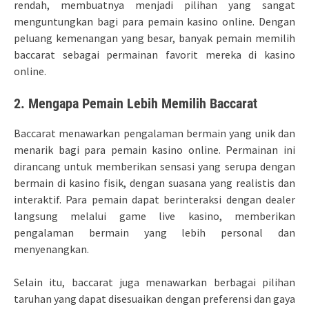
rendah, membuatnya menjadi pilihan yang sangat
menguntungkan bagi para pemain kasino online. Dengan
peluang kemenangan yang besar, banyak pemain memilih
baccarat sebagai permainan favorit mereka di kasino
online.
2. Mengapa Pemain Lebih Memilih Baccarat
Baccarat menawarkan pengalaman bermain yang unik dan
menarik bagi para pemain kasino online. Permainan ini
dirancang untuk memberikan sensasi yang serupa dengan
bermain di kasino fisik, dengan suasana yang realistis dan
interaktif. Para pemain dapat berinteraksi dengan dealer
langsung melalui game live kasino, memberikan
pengalaman bermain yang lebih personal dan
menyenangkan.
Selain itu, baccarat juga menawarkan berbagai pilihan
taruhan yang dapat disesuaikan dengan preferensi dan gaya