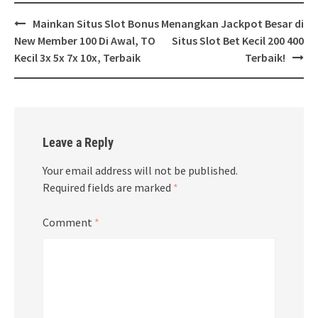
Post
Mainkan Situs Slot Bonus
Menangkan Jackpot Besar di
navigation
New Member 100 Di Awal, TO
Situs Slot Bet Kecil 200 400
Kecil 3x 5x 7x 10x, Terbaik
Terbaik!
Leave a Reply
Your email address will not be published.
Required fields are marked
*
Comment
*