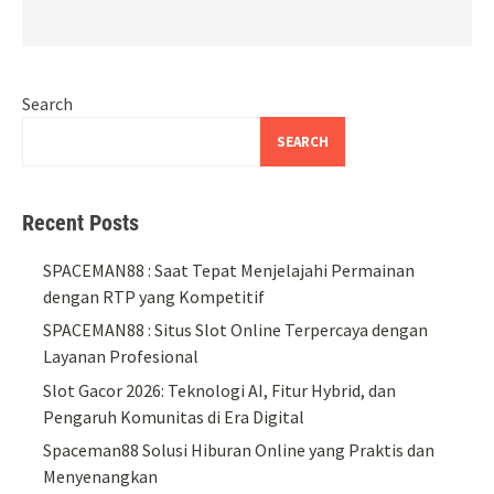
Search
SEARCH
Recent Posts
SPACEMAN88 : Saat Tepat Menjelajahi Permainan
dengan RTP yang Kompetitif
SPACEMAN88 : Situs Slot Online Terpercaya dengan
Layanan Profesional
Slot Gacor 2026: Teknologi AI, Fitur Hybrid, dan
Pengaruh Komunitas di Era Digital
Spaceman88 Solusi Hiburan Online yang Praktis dan
Menyenangkan