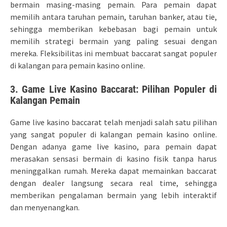
bermain masing-masing pemain. Para pemain dapat
memilih antara taruhan pemain, taruhan banker, atau tie,
sehingga memberikan kebebasan bagi pemain untuk
memilih strategi bermain yang paling sesuai dengan
mereka. Fleksibilitas ini membuat baccarat sangat populer
di kalangan para pemain kasino online.
3. Game Live Kasino Baccarat: Pilihan Populer di
Kalangan Pemain
Game live kasino baccarat telah menjadi salah satu pilihan
yang sangat populer di kalangan pemain kasino online.
Dengan adanya game live kasino, para pemain dapat
merasakan sensasi bermain di kasino fisik tanpa harus
meninggalkan rumah. Mereka dapat memainkan baccarat
dengan dealer langsung secara real time, sehingga
memberikan pengalaman bermain yang lebih interaktif
dan menyenangkan.