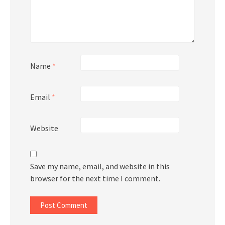
Name
*
Email
*
Website
Save my name, email, and website in this
browser for the next time I comment.