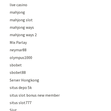
live casino
mahjong
mahjong slot
mahjong ways
mahjong ways 2
Mix Parlay
neymar88
olympus1000
sbobet
sbobet88
Server Hongkong
situs depo 5k
situs slot bonus new member
situs slot777
Slot