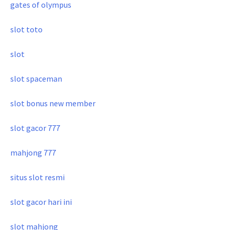
gates of olympus
slot toto
slot
slot spaceman
slot bonus new member
slot gacor 777
mahjong 777
situs slot resmi
slot gacor hari ini
slot mahjong